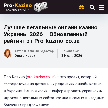
Лучшие легальные онлайн казино
Украины 2026 – Обновленный
рейтинг от Pro-kazino-co.ua
Автор и Главный Редактор
Обновлено:
Ольга Козак
3 Июля 2026
Про Казино (
pro-kazino.co.ua
) – это проект, который
сосредоточен на детальных рецензиях онлайн казино
в Украине. Наша миссия – информировать украинских
игроков о легальных сайтах казино и самых выгодных
бонусных предложениях.