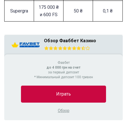
175 000 ₴
Supergra
50 ₴
0,1 ₴
и 600 FS
Обзор Фавббет Казино
Фавбет
до 4 000 грн на счет
за первый депозит
* Минимальный депозит 100 гривен
Играть
Обзор