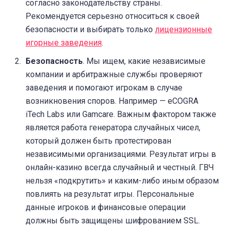
согласно законодательству страны.
Рекомендуется серьезно относиться к своей
безопасности и выбирать только
лицензионные
игорные заведения
.
Безопасность
. Мы ищем, какие независимые
компании и арбитражные службы проверяют
заведения и помогают игрокам в случае
возникновения споров. Например — eCOGRA
iTech Labs или Gamcare. Важным фактором также
является работа генератора случайных чисел,
который должен быть протестирован
независимыми организациями. Результат игры в
онлайн-казино всегда случайный и честный. ГВЧ
нельзя «подкрутить» и каким-либо иным образом
повлиять на результат игры. Персональные
данные игроков и финансовые операции
должны быть защищены шифрованием SSL.