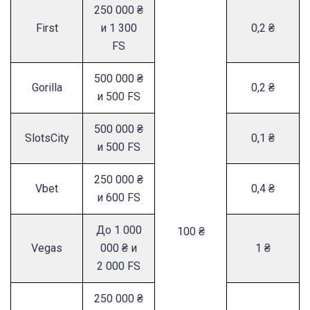
250 000 ₴
First
и 1 300
0,2 ₴
FS
500 000 ₴
Gorilla
0,2 ₴
и 500 FS
500 000 ₴
SlotsCity
0,1 ₴
и 500 FS
250 000 ₴
Vbet
0,4 ₴
и 600 FS
До 1 000
100 ₴
Vegas
000 ₴ и
1 ₴
2 000 FS
250 000 ₴