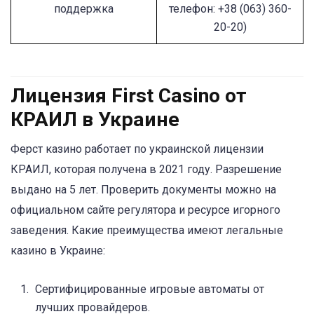
поддержка
телефон: +38 (063) 360-
20-20)
Лицензия First Casino от
КРАИЛ в Украине
Ферст казино работает по украинской лицензии
КРАИЛ, которая получена в 2021 году. Разрешение
выдано на 5 лет. Проверить документы можно на
официальном сайте регулятора и ресурсе игорного
заведения. Какие преимущества имеют легальные
казино в Украине:
Сертифицированные игровые автоматы от
лучших провайдеров.