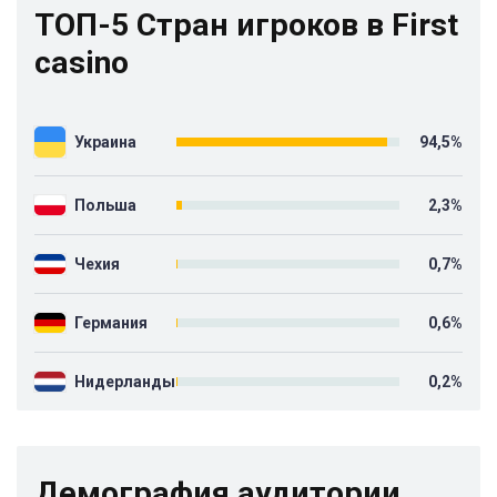
ТОП-5 Стран игроков в First
casino
Украина
94,5%
Польша
2,3%
Чехия
0,7%
Германия
0,6%
Нидерланды
0,2%
Демография аудитории