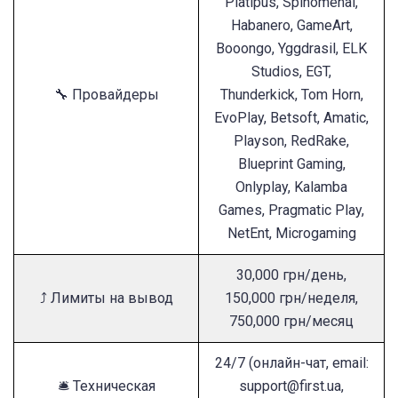
Platipus, Spinomenal,
Habanero, GameArt,
Booongo, Yggdrasil, ELK
Studios, EGT,
🔧 Провайдеры
Thunderkick, Tom Horn,
EvoPlay, Betsoft, Amatic,
Playson, RedRake,
Blueprint Gaming,
Onlyplay, Kalamba
Games, Pragmatic Play,
NetEnt, Microgaming
30,000 грн/день,
⤴️ Лимиты на вывод
150,000 грн/неделя,
750,000 грн/месяц
24/7 (онлайн-чат, email:
🛎️ Техническая
support@first.ua
,