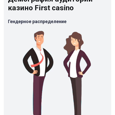
казино First casino
Гендерное распределение