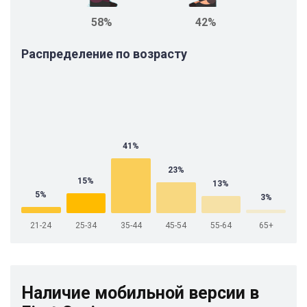
58%
42%
Распределение по возрасту
Наличие мобильной версии в