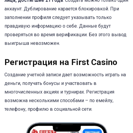
лица, достигшие 21 года
. Создать можно только один
аккаунт. Дублирование карается блокировкой. При
заполнении профиля следует указывать только
правдивую информацию о себе. Данные будут
проверяться во время верификации. Без этого вывод
выигрыша невозможен.
Регистрация на First Casino
Создание учетной записи дает возможность играть на
деньги, получать бонусы и участвовать в
многочисленных акциях и турнирах. Регистрация
возможна несколькими способами – по емейлу,
телефону, профилю в социальной сети.