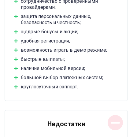
сотрудничество с проверенными
провайдерами;
защита персональных данных,
безопасность и честность;
щедрые бонусы и акции;
удобная регистрация;
возможность играть в демо режиме;
быстрые выплаты;
наличие мобильной версии;
большой выбор платежных систем;
круглосуточный саппорт.
Недостатки