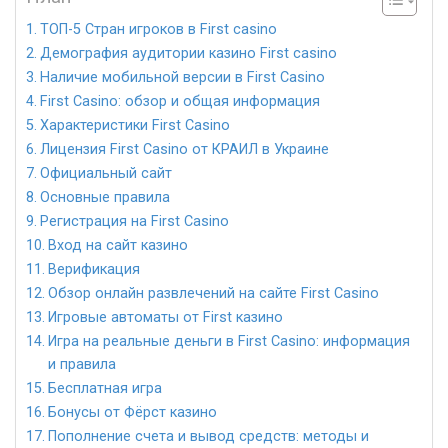
ТОП-5 Стран игроков в First casino
Демография аудитории казино First casino
Наличие мобильной версии в First Casino
First Casino: обзор и общая информация
Характеристики First Casino
Лицензия First Casino от КРАИЛ в Украине
Официальный сайт
Основные правила
Регистрация на First Casino
Вход на сайт казино
Верификация
Обзор онлайн развлечений на сайте First Casino
Игровые автоматы от First казино
Игра на реальные деньги в First Casino: информация
и правила
Бесплатная игра
Бонусы от Фёрст казино
Пополнение счета и вывод средств: методы и