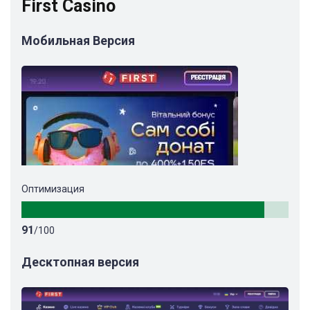
First Casino
Мобильная Версия
Оптимизация
91
/100
Десктопная версия