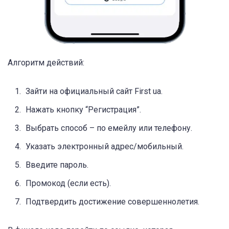
Алгоритм действий:
Зайти на официальный сайт First ua.
Нажать кнопку “Регистрация”.
Выбрать способ – по емейлу или телефону.
Указать электронный адрес/мобильный.
Введите пароль.
Промокод (если есть).
Подтвердить достижение совершеннолетия.