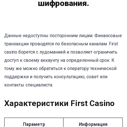
шифрования.
Данные недоступны посторонним лицам. Финансовые
транзакции проводятся по безопасным каналам. First
casino борется с лудоманией и позволяет ограничить
доступ к своему аккаунту на определенный срок. К
тому же можно обратиться к оператору технической
поддержки и получить консультацию, совет или
контакты специалиста.
Характеристики First Casino
Параметр
Информация