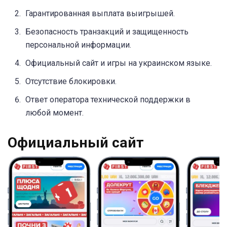
Гарантированная выплата выигрышей.
Безопасность транзакций и защищенность
персональной информации.
Официальный сайт и игры на украинском языке.
Отсутствие блокировки.
Ответ оператора технической поддержки в
любой момент.
Официальный сайт