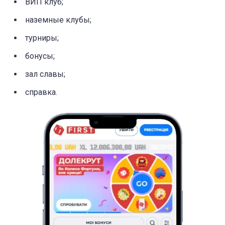
ВИП клуб;
наземные клубы;
турниры;
бонусы;
зал славы;
справка.