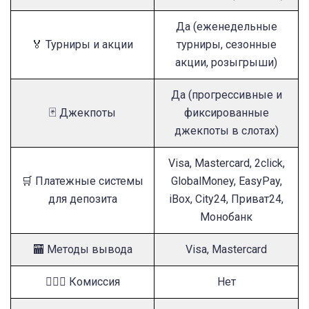
Да (еженедельные
🏅 Турниры и акции
турниры, сезонные
акции, розыгрыши)
Да (прогрессивные и
🃏 Джекпоты
фиксированные
джекпоты в слотах)
Visa, Mastercard, 2click,
🛒 Платежные системы
GlobalMoney, EasyPay,
для депозита
iBox, City24, Приват24,
Монобанк
🏧 Методы вывода
Visa, Mastercard
👮🏻‍♀️ Комиссия
Нет