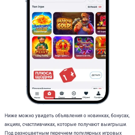
Ниже можно увидеть объявления о новинках, бонусах,
акциях, счастливчиках, которые получают выигрыши.
Под разноцветным перечнем популярных игровых