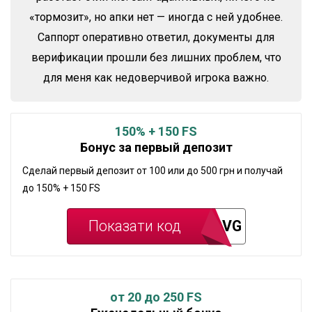
«тормозит», но апки нет — иногда с ней удобнее.
Саппорт оперативно ответил, документы для
верификации прошли без лишних проблем, что
для меня как недоверчивой игрока важно.
150% + 150 FS
Бонус за первый депозит
Сделай первый депозит от 100 или до 500 грн и получай
до 150% + 150 FS
Показати код
от 20 до 250 FS