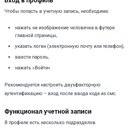
Вход в профиль
Чтобы попасть в учетную запись, необходимо:
нажать на изображение человечка в футере
главной страницы;
указать логин (электронную почту или телефон);
ввести пароль;
нажать «Войти».
Рекомендуется настроить двухфакторную
аутентификацию – вход после ввода кода из смс.
Функционал учетной записи
В профиле есть несколько подразделов: