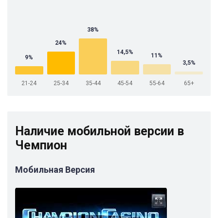
Наличие мобильной версии в
Чемпион
Мобильная Версия