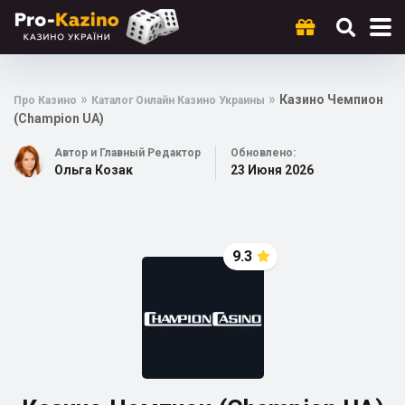
»
»
Казино Чемпион
Про Казино
Каталог Онлайн Казино Украины
(Champion UA)
Автор и Главный Редактор
Обновлено:
Ольга Козак
23 Июня 2026
9.3