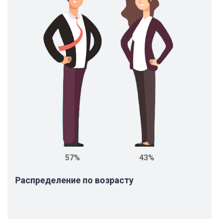
57%
43%
Распределение по возрасту