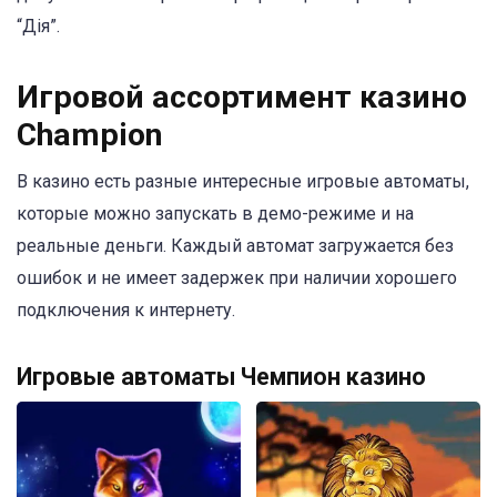
“Дія”.
Игровой ассортимент казино
Champion
В казино есть разные интересные игровые автоматы,
которые можно запускать в демо-режиме и на
реальные деньги. Каждый автомат загружается без
ошибок и не имеет задержек при наличии хорошего
подключения к интернету.
Игровые автоматы Чемпион казино