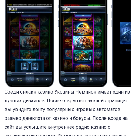
Среди онлайн казино Украины Чемпион имеет один из
лучших дизайнов. После открытия главной страницы
вы увидите ленту популярных игровых автоматов,
размер джекпота от казино и бонусы. После входа на
сайт вы услышите внутреннее радио казино с
украинскими песнями. Изменение языка находится в