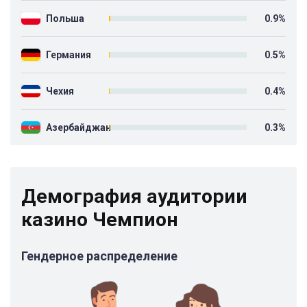
Польша
0.9%
Германия
0.5%
Чехия
0.4%
Азербайджан
0.3%
Демография аудитории
казино Чемпион
Гендерное распределение