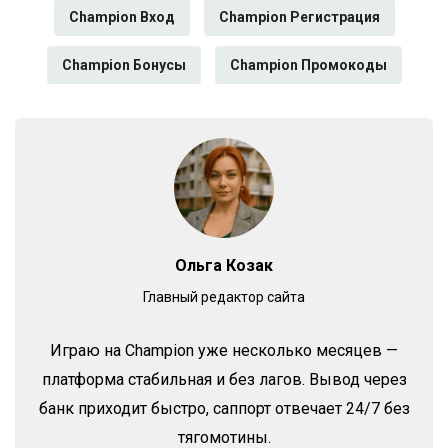
Champion Вход
Champion Регистрация
Champion Бонусы
Champion Промокоды
Ольга Козак
Главный редактор сайта
Играю на Champion уже несколько месяцев —
платформа стабильная и без лагов. Вывод через
банк приходит быстро, саппорт отвечает 24/7 без
тягомотины.