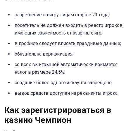
разрешение на игру лицам старше 21 года;
посетитель не должен входить в реестр игроков,
имеющих зависимость от азартных игр;
в профиле следует вписать правдивые данные;
обязательна верификация;
со всех выигрышей автоматически взимается
налог в размере 24,5%;
создание более одного аккаунта запрещено;
вывод средств доступен на реквизиты игрока.
Как зарегистрироваться в
казино Чемпион