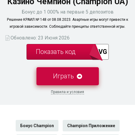
Казино Чемпион (Champion UA)
Бонус до 1 000% на первые 5 депозитов
Решение КРАИЛ № 148 от 08.08.2023. Азартные игры могут привести к
игровой зависимости. Соблюдайте принципы ответственной игры.
Обновлено: 23 Июня 2026
Показать код
Играть
Правила и условия
Бонус Champion
Champion Приложение