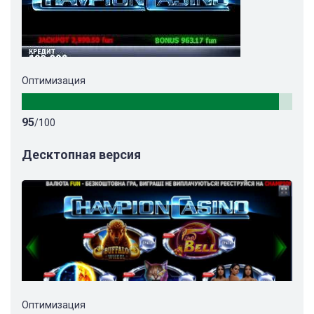
Оптимизация
95
/100
Десктопная версия
Оптимизация