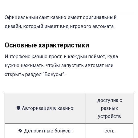
Официальный сайт казино имеет оригинальный
дизайн, который имеет вид игрового автомата.
Основные характеристики
Интерфейс казино прост, и каждый поймет, куда
нужно нажимать, чтобы запустить автомат или
открыть раздел “Бонусы”.
доступна с
🛡️ Авторизация в казино:
разных
устройств
🍀 Депозитные бонусы:
есть