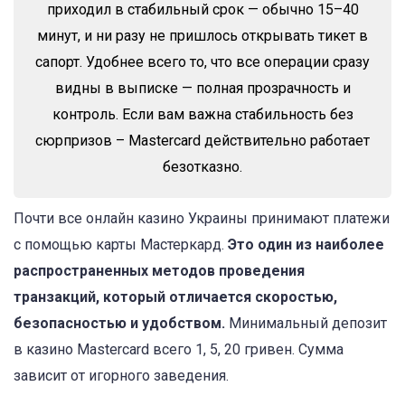
приходил в стабильный срок — обычно 15–40
минут, и ни разу не пришлось открывать тикет в
сапорт. Удобнее всего то, что все операции сразу
видны в выписке — полная прозрачность и
контроль. Если вам важна стабильность без
сюрпризов – Mastercard действительно работает
безотказно.
Почти все онлайн казино Украины принимают платежи
с помощью карты Мастеркард.
Это один из наиболее
распространенных методов проведения
транзакций, который отличается скоростью,
безопасностью и удобством.
Минимальный депозит
в казино Mastercard всего 1, 5, 20 гривен. Сумма
зависит от игорного заведения.