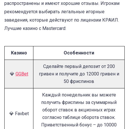
распространены и имеют хорошие отзывы. Игрокам
рекомендуется выбирать легальные игорные
заведения, которые действуют по лицензии КРАИЛ.
Лучшие казино с Mastercard:
Казино
Особенности
Сделайте первый депозит от 200
💎
GGBet
гривен и получите до 12000 гривен и
50 фриспинов
Каждый понедельник вы можете
получить фриспины за суммарный
оборот ставок в акционных играх
💎 Favbet
согласно таблице оборота ставок.
Приветственный бонус – до 10000