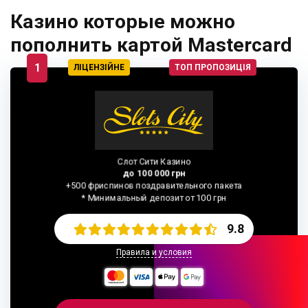
Казино которые можно
пополнить картой Mastercard
1
ЛІЦЕНЗІЙНЕ
Слот Сити Казино
до 100 000 грн
+500 фриспинов поздравительного пакета
* Минимальный депозит от 100 грн
9.8
Правила и условия