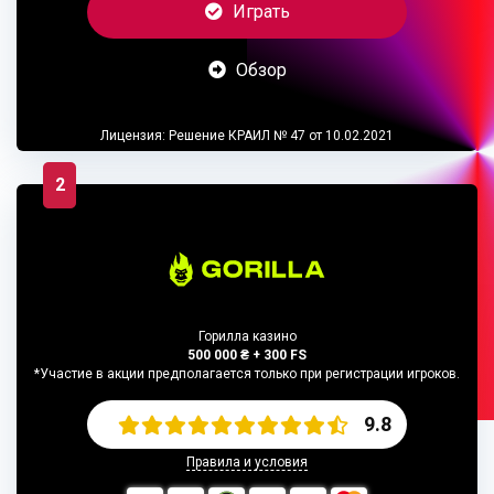
Играть
Обзор
Лицензия: Решение КРАИЛ № 47 от 10.02.2021
2
Горилла казино
500 000 ₴ + 300 FS
*Участие в акции предполагается только при регистрации игроков.
9.8
Правила и условия