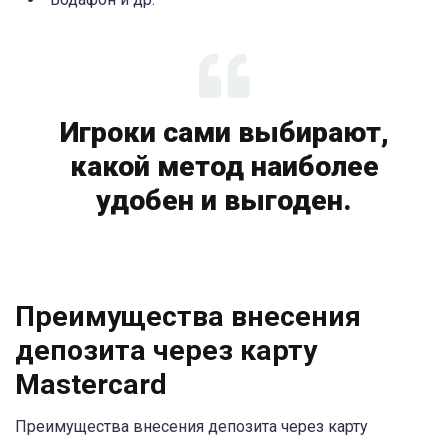
Игроки сами выбирают,
какой метод наиболее
удобен и выгоден.
Преимущества внесения
депозита через карту
Mastercard
Преимущества внесения депозита через карту