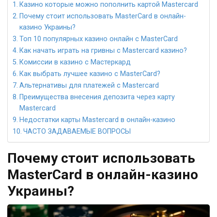
Казино которые можно пополнить картой Mastercard
Почему стоит использовать MasterCard в онлайн-
казино Украины?
Топ 10 популярных казино онлайн с MasterCard
Как начать играть на гривны с Mastercard казино?
Комиссии в казино с Мастеркард
Как выбрать лучшее казино с MasterCard?
Альтернативы для платежей с Mastercard
Преимущества внесения депозита через карту
Mastercard
Недостатки карты Mastercard в онлайн-казино
ЧАСТО ЗАДАВАЕМЫЕ ВОПРОСЫ
Почему стоит использовать
MasterCard в онлайн-казино
Украины?