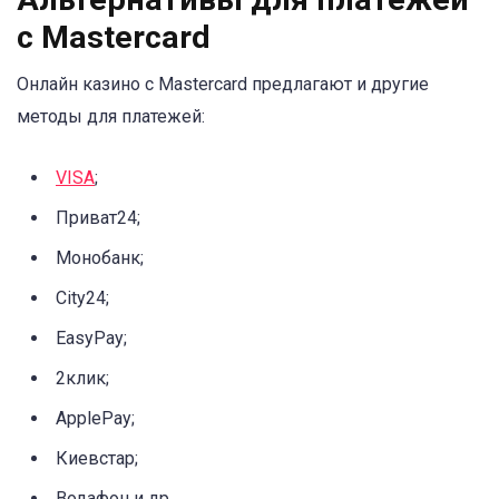
с Mastercard
Онлайн казино с Mastercard предлагают и другие
методы для платежей:
VISA
;
Приват24;
Монобанк;
City24;
EasyPay;
2клик;
ApplePay;
Киевстар;
Водафон и др.