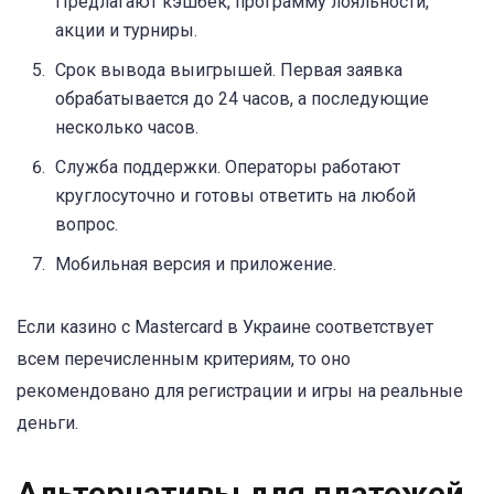
Предлагают кэшбек, программу лояльности,
акции и турниры.
Срок вывода выигрышей. Первая заявка
обрабатывается до 24 часов, а последующие
несколько часов.
Служба поддержки. Операторы работают
круглосуточно и готовы ответить на любой
вопрос.
Мобильная версия и приложение.
Если казино с Mastercard в Украине соответствует
всем перечисленным критериям, то оно
рекомендовано для регистрации и игры на реальные
деньги.
Альтернативы для платежей