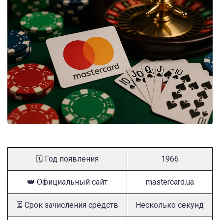
🗓️ Год появления
1966
👑 Официальный сайт
mastercard.ua
⏳ Срок зачисления средств
Несколько секунд