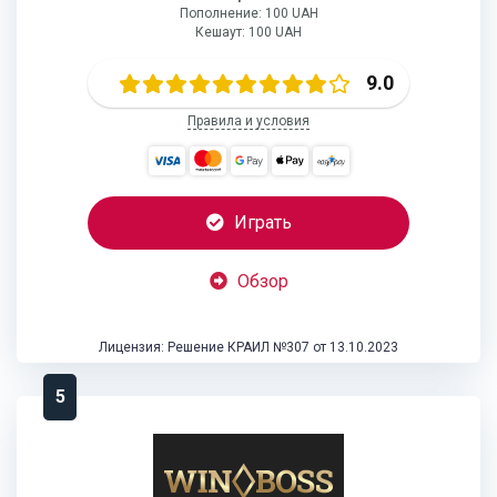
Пополнение: 100 UAH
Кешаут: 100 UAH
9.0
Правила и условия
Играть
Обзор
Лицензия: Решение КРАИЛ №307 от 13.10.2023
5