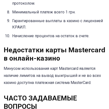
протоколом.
Минимальный платеж всего 1 грн.
Гарантированные выплаты в казино с лицензией
КРАИЛ.
Начисление процентов на остаток в счете.
Недостатки карты Mastercard
в онлайн-казино
Минусом использования карт Mastercard является
наличие лимитов на вывод выигрышей и не во всех
казино доступна платежная система MasterCard.
ЧАСТО ЗАДАВАЕМЫЕ
ВОПРОСЫ