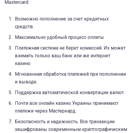
Mastercard:
Возможно пополнение за счет кредитных
средств.
Максимально удобный процесс оплаты.
Платежная система не берет комиссий. Их может
взимать только ваш банк или же интернет
казино.
Мгновенная обработка платежей при пополнении
и выводе.
Поддержка автоматической конвертации валют.
Почти все онлайн казино Украины принимают
платежи через Мастеркард.
Безопасность и надежность. Все транзакции
зашифрованы современным криптографическим