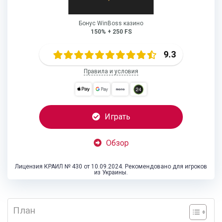
Бонус WinBoss казино
150% + 250 FS
9.3
Правила и условия
Играть
Обзор
Лицензия КРАИЛ № 430 от 10.09.2024. Рекомендовано для игроков
из Украины.
План