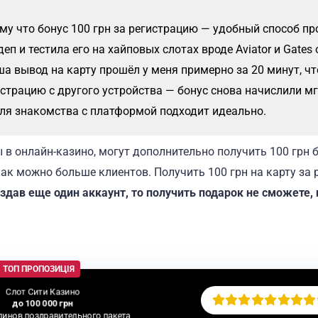
ому что бонус 100 грн за регистрацию — удобный способ пр
еп и тестила его на хайповых слотах вроде Aviator и Gates
 вывод на карту прошёл у меня примерно за 20 минут, чт
истрацию с другого устройства — бонус снова начислили мг
для знакомства с платформой подходит идеально.
 в онлайн-казино, могут дополнительно получить 100 грн 
к можно больше клиентов. Получить 100 грн на карту за 
оздав еще один аккаунт, то получить подарок не сможете
Слот Сити Казино
до 100 000 грн
инов поздравительного пакета