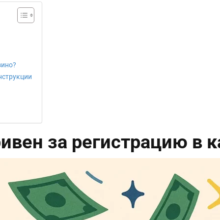
зино?
нструкции
ривен за регистрацию в 