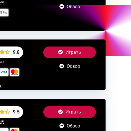
ия
Обзор
9.8
Играть
ия
Обзор
.
9.5
Играть
ия
Обзор