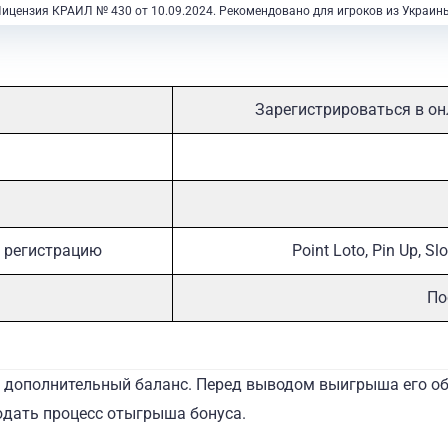
ицензия КРАИЛ № 430 от 10.09.2024. Рекомендовано для игроков из Украин
Зарегистрироваться в он
я
а регистрацию
Point Loto, Pin Up, Sl
По
а дополнительный баланс. Перед выводом выигрыша его об
юдать процесс отыгрыша бонуса.