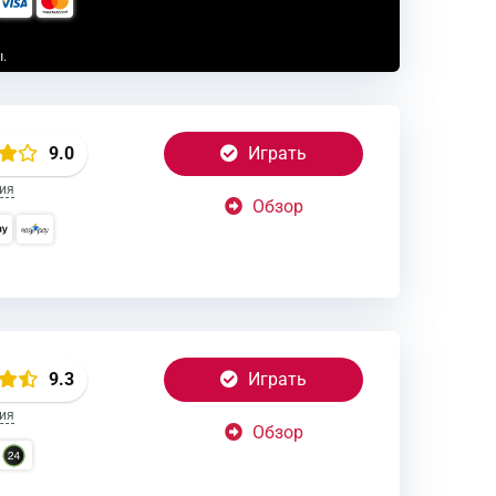
.
9.0
Играть
ия
Обзор
9.3
Играть
ия
Обзор