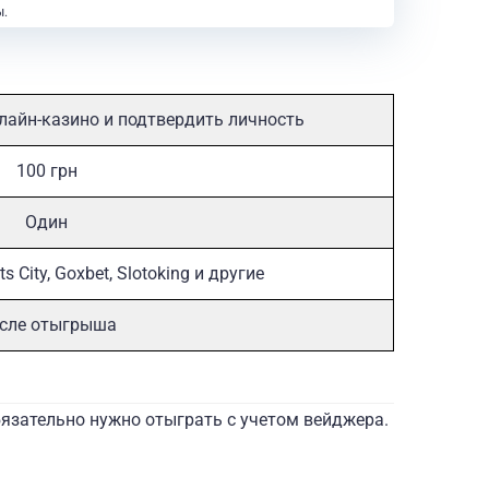
ы.
лайн-казино и подтвердить личность
100 грн
Один
ots City, Goxbet, Slotoking и другие
сле отыгрыша
язательно нужно отыграть с учетом вейджера.