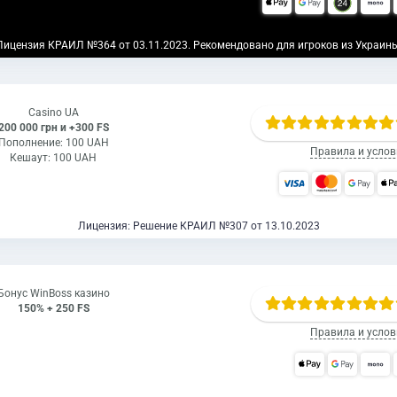
Лицензия КРАИЛ №364 от 03.11.2023. Рекомендовано для игроков из Украины
Casino UA
200 000 грн и +300 FS
Пополнение: 100 UAH
Правила и услов
Кешаут: 100 UAH
Лицензия: Решение КРАИЛ №307 от 13.10.2023
Бонус WinBoss казино
150% + 250 FS
Правила и услов