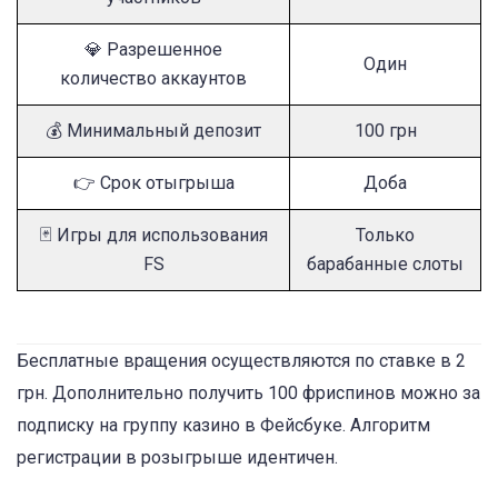
💎 Разрешенное
Один
количество аккаунтов
💰 Минимальный депозит
100 грн
👉 Срок отыгрыша
Доба
🃏 Игры для использования
Только
FS
барабанные слоты
Бесплатные вращения осуществляются по ставке в 2
грн. Дополнительно получить 100 фриспинов можно за
подписку на группу казино в Фейсбуке. Алгоритм
регистрации в розыгрыше идентичен.