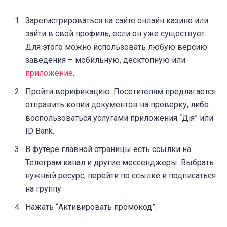
Зарегистрироваться на сайте онлайн казино или
зайти в свой профиль, если он уже существует.
Для этого можно использовать любую версию
заведения – мобильную, десктопную или
приложение
.
Пройти верификацию. Посетителям предлагается
отправить копии документов на проверку, либо
воспользоваться услугами приложения “Дія” или
ID Bank.
В футере главной страницы есть ссылки на
Телеграм канал и другие мессенджеры. Выбрать
нужный ресурс, перейти по ссылке и подписаться
на группу.
Нажать “Активировать промокод”.