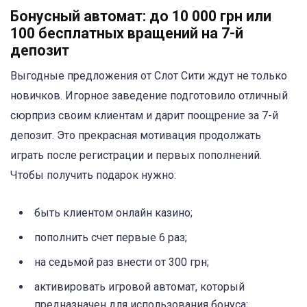
Бонусный автомат: до 10 000 грн или
100 бесплатных вращений на 7-й
депозит
Выгодные предложения от Слот Сити ждут не только
новичков. Игорное заведение подготовило отличный
сюрприз своим клиентам и дарит поощрение за 7-й
депозит. Это прекрасная мотивация продолжать
играть после регистрации и первых пополнений.
Чтобы получить подарок нужно:
быть клиентом онлайн казино;
пополнить счет первые 6 раз;
на седьмой раз внести от 300 грн;
активировать игровой автомат, который
предназначен для использования бонуса;