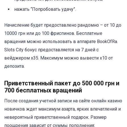
нажать “Попробовать удачу”.
Начисление будет предоставлено рандомно – от 10 до
10000 грн или до 100 фриспинов. Бесплатные
вращения можно использовать в аппарате BookOfRa.
Slots City бонус предоставляется на 7 дней с
вейджером х35. Максимум можно вывести х10 от
депозита.
Приветственный пакет до 500 000 грн и
700 бесплатных вращений
После создания учетной записи на сайте онлайн казино
новичков ждет максимум азарта, ярких впечатлений и
невероятный приветственный подарок. Размер
поощрения зависит от суммы пополнения: