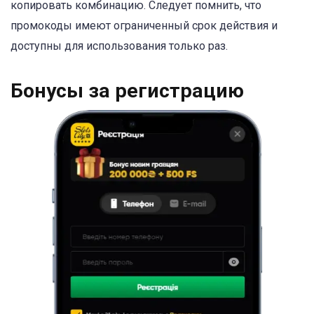
копировать комбинацию. Следует помнить, что
промокоды имеют ограниченный срок действия и
доступны для использования только раз.
Бонусы за регистрацию