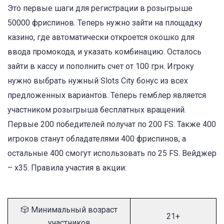
Это первые шаги для регистрации в розыгрыше
50000 фриспинов. Теперь нужно зайти на площадку
казино, где автоматически откроется окошко для
ввода промокода, и указать комбинацию. Осталось
зайти в кассу и пополнить счет от 100 грн. Игроку
нужно выбрать нужный Slots City бонус из всех
предложенных вариантов. Теперь гемблер является
участником розыгрыша бесплатных вращений.
Первые 200 победителей получат по 200 FS. Также 400
игроков станут обладателями 400 фриспинов, а
остальные 400 смогут использовать по 25 FS. Вейджер
– х35. Правила участия в акции:
🎲 Минимальный возраст
21+
участников