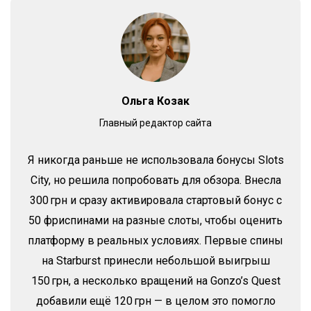
Ольга Козак
Главный редактор сайта
Я никогда раньше не использовала бонусы Slots
City, но решила попробовать для обзора. Внесла
300 грн и сразу активировала стартовый бонус с
50 фриспинами на разные слоты, чтобы оценить
платформу в реальных условиях. Первые спины
на Starburst принесли небольшой выигрыш
150 грн, а несколько вращений на Gonzo’s Quest
добавили ещё 120 грн — в целом это помогло