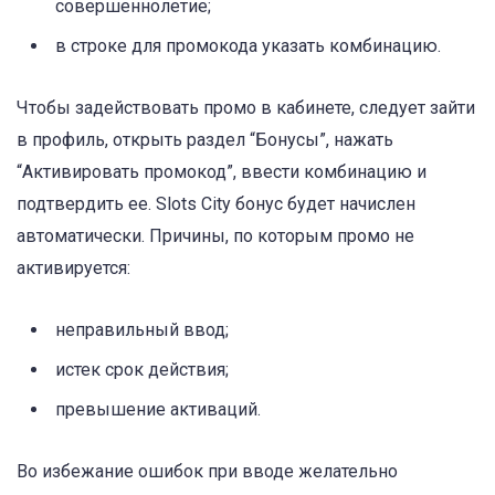
совершеннолетие;
в строке для промокода указать комбинацию.
Чтобы задействовать промо в кабинете, следует зайти
в профиль, открыть раздел “Бонусы”, нажать
“Активировать промокод”, ввести комбинацию и
подтвердить ее. Slots City бонус будет начислен
автоматически. Причины, по которым промо не
активируется:
неправильный ввод;
истек срок действия;
превышение активаций.
Во избежание ошибок при вводе желательно