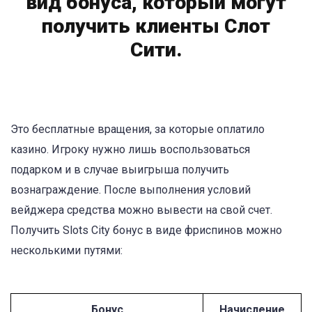
вид бонуса, который могут
получить клиенты Слот
Сити.
Это бесплатные вращения, за которые оплатило
казино. Игроку нужно лишь воспользоваться
подарком и в случае выигрыша получить
вознаграждение. После выполнения условий
вейджера средства можно вывести на свой счет.
Получить Slots City бонус в виде фриспинов можно
несколькими путями:
Бонус
Начисление