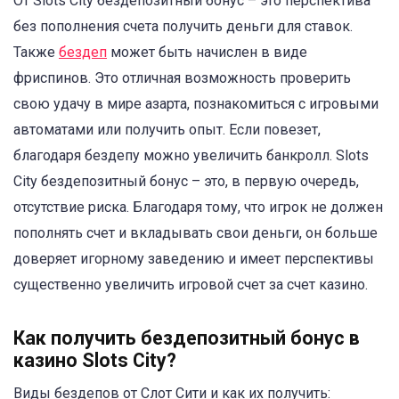
От Slots City бездепозитный бонус – это перспектива
без пополнения счета получить деньги для ставок.
Также
бездеп
может быть начислен в виде
фриспинов. Это отличная возможность проверить
свою удачу в мире азарта, познакомиться с игровыми
автоматами или получить опыт. Если повезет,
благодаря бездепу можно увеличить банкролл. Slots
City бездепозитный бонус – это, в первую очередь,
отсутствие риска. Благодаря тому, что игрок не должен
пополнять счет и вкладывать свои деньги, он больше
доверяет игорному заведению и имеет перспективы
существенно увеличить игровой счет за счет казино.
Как получить бездепозитный бонус в
казино Slots City?
Виды бездепов от Слот Сити и как их получить: