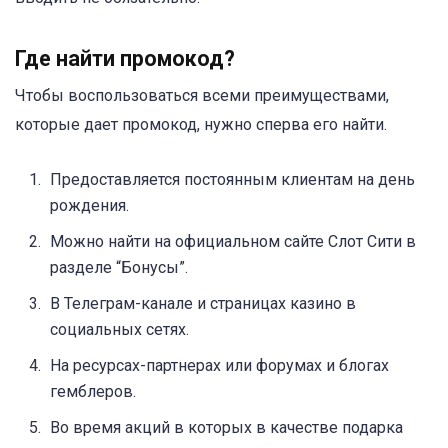
Где найти промокод?
Чтобы воспользоваться всеми преимуществами,
которые дает промокод, нужно сперва его найти.
Предоставляется постоянным клиентам на день
рождения.
Можно найти на официальном сайте Слот Сити в
разделе “Бонусы”.
В Телеграм-канале и страницах казино в
социальных сетях.
На ресурсах-партнерах или форумах и блогах
гемблеров.
Во время акций в которых в качестве подарка