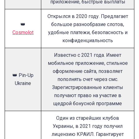
приложение, быстрые выплаты
Открылся в 2020 году. Предлагает
👑
большое разнообразие слотов,
Cosmolot
удобные платежи, безопасность и
конфиденциальность
Известно с 2021 года. Имеет
мобильное приложение, стильное
оформление сайта, позволяет
👑 Pin-Up
пополнять счет через смс.
Ukraine
Зарегистрированные клиенты
получают право на участие в
щедрой бонусной программе
Один из старейших клубов
Украины, в 2021 году получил
лицензию КРАИЛ. Гарантирует