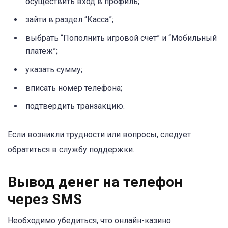
осуществить вход в профиль;
зайти в раздел “Касса”;
выбрать “Пополнить игровой счет” и “Мобильный
платеж”;
указать сумму;
вписать номер телефона;
подтвердить транзакцию.
Если возникли трудности или вопросы, следует
обратиться в службу поддержки.
Вывод денег на телефон
через SMS
Необходимо убедиться, что онлайн-казино