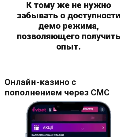
К тому же не нужно
забывать о доступности
демо режима,
позволяющего получить
опыт.
Онлайн-казино с
пополнением через СМС