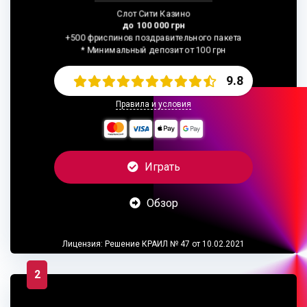
Слот Сити Казино
до 100 000 грн
+500 фриспинов поздравительного пакета
* Минимальный депозит от 100 грн
9.8
Правила и условия
Играть
Обзор
Лицензия: Решение КРАИЛ № 47 от 10.02.2021
2