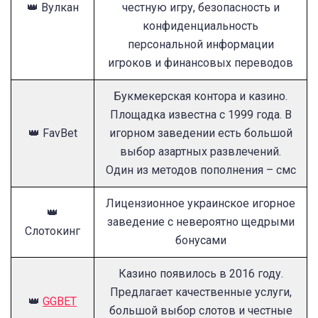
👑 Вулкан
честную игру, безопасность и
конфиденциальность
персональной информации
игроков и финансовых переводов
Букмекерская контора и казино.
Площадка известна с 1999 года. В
👑 FavBet
игорном заведении есть большой
выбор азартных развлечений.
Один из методов пополнения – смс
Лицензионное украинское игорное
👑
заведение с невероятно щедрыми
Слотокинг
бонусами
Казино появилось в 2016 году.
Предлагает качественные услуги,
👑
GGBET
большой выбор слотов и честные