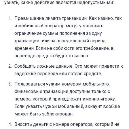
узнать, какие действия являются недопустимыми:
Превышение лимита транзакции. Как казино, так
и мобильный оператор могут установить
ограничение суммы пополнения за одну
транзакцию или за определенный период
времени. Если не соблюсти это требование, в
переводе средств будет отказано.
Сообщать ложные данные. Это может привести к
задержке перевода или потере средств.
Пользоваться чужим номером мобильного.
Финансовые транзакции доступны только с
номера, который принадлежит именно игроку.
Если указать чужой мобильный, аккаунт вообще
может быть заблокирован.
Вносить деньги с номера оператора, который не