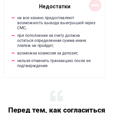
Недостатки
не все казино предоставляют
возможность вывода выигрышей через
СМС;
при пополнении на счету должна
остаться определенная сумма иначе
платеж не пройдет;
возможна комиссия за депозит;
нельзя отменить транзакцию после ее
подтверждения.
Перед тем, как согласиться