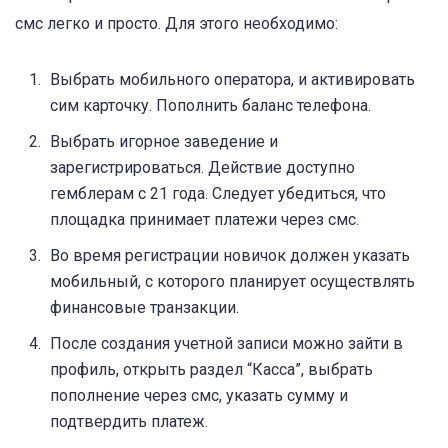
смс легко и просто. Для этого необходимо:
Выбрать мобильного оператора, и активировать
сим карточку. Пополнить баланс телефона.
Выбрать игорное заведение и
зарегистрироваться. Действие доступно
гемблерам с 21 года. Следует убедиться, что
площадка принимает платежи через смс.
Во время регистрации новичок должен указать
мобильный, с которого планирует осуществлять
финансовые транзакции.
После создания учетной записи можно зайти в
профиль, открыть раздел “Касса”, выбрать
пополнение через смс, указать сумму и
подтвердить платеж.