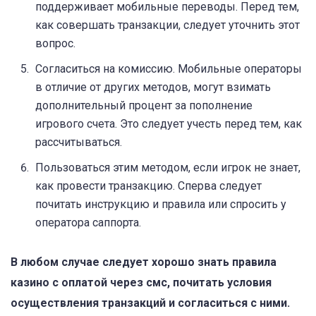
поддерживает мобильные переводы. Перед тем,
как совершать транзакции, следует уточнить этот
вопрос.
Согласиться на комиссию. Мобильные операторы
в отличие от других методов, могут взимать
дополнительный процент за пополнение
игрового счета. Это следует учесть перед тем, как
рассчитываться.
Пользоваться этим методом, если игрок не знает,
как провести транзакцию. Сперва следует
почитать инструкцию и правила или спросить у
оператора саппорта.
В любом случае следует хорошо знать правила
казино с оплатой через смс, почитать условия
осуществления транзакций и согласиться с ними.