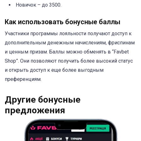
Новичок – до 3500.
Как использовать бонусные баллы
Участники программы лояльности получают доступ к
дополнительным денежным начислениям, фриспинам
и ценным призам. Баллы можно обменять в “Favbet
Shop”. Они позволяют получить более высокий статус
и открыть доступ к еще более выгодным
преференциям.
Другие бонусные
предложения