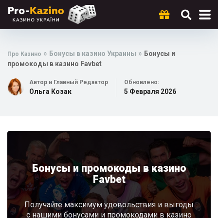
»
»
Бонусы в казино Украины
Бонусы и
Про Казино
промокоды в казино Favbet
Автор и Главный Редактор
Обновлено:
Ольга Козак
5 Февраля 2026
Бонусы и промокоды в казино
Favbet
Получайте максимум удовольствия и выгоды
с нашими бонусами и промокодами в казино