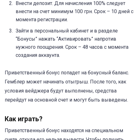
Внести депозит. Для начисления 100% следует
внести на счет минимум 100 грн. Срок – 10 дней с
момента регистрации.
Зайти в персональный кабинет и в разделе
“Бонусы” нажать “Активировать” напротив
нужного поощрения. Срок – 48 часов с момента
создания аккаунта.
Приветственный бонус попадет на бонусный баланс.
Гемблер может начинать отыгрыш. После того, как
условия вейджера будут выполнены, средства
перейдут на основной счет и могут быть выведены.
Как играть?
Приветственный бонус находятся на специальном
счете, откуда его нельзя вывести. Чтобы получить