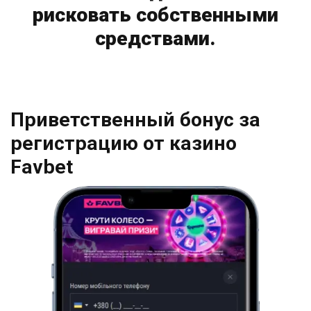
рисковать собственными
средствами.
Приветственный бонус за
регистрацию от казино
Favbet