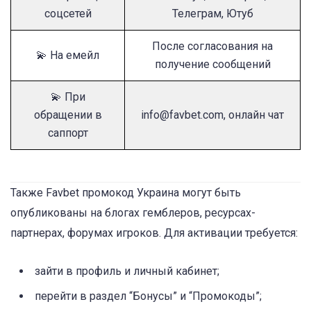
соцсетей
Телеграм, Ютуб
После согласования на
💫 На емейл
получение сообщений
💫 При
обращении в
info@favbet.com
, онлайн чат
саппорт
Также Favbet промокод Украина могут быть
опубликованы на блогах гемблеров, ресурсах-
партнерах, форумах игроков. Для активации требуется:
зайти в профиль и личный кабинет;
перейти в раздел “Бонусы” и “Промокоды”;