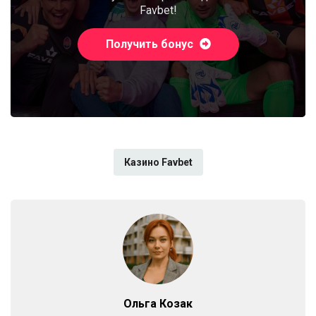
Favbet!
Получить бонус
Казино Favbet
Ольга Козак