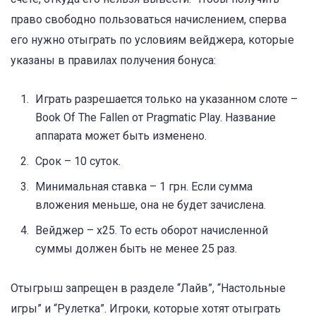
право свободно пользоваться начислением, сперва
его нужно отыграть по условиям вейджера, которые
указаны в правилах получения бонуса:
Играть разрешается только на указанном слоте –
Book Of The Fallen от Pragmatic Play. Название
аппарата может быть изменено.
Срок – 10 суток.
Минимальная ставка – 1 грн. Если сумма
вложения меньше, она не будет зачислена.
Вейджер – х25. То есть оборот начисленной
суммы должен быть не менее 25 раз.
Отыгрыш запрещен в разделе “Лайв”, “Настольные
игры” и “Рулетка”. Игроки, которые хотят отыграть