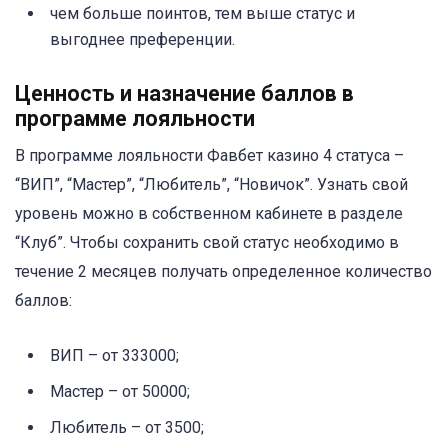
чем больше поинтов, тем выше статус и
выгоднее преференции.
Ценность и назначение баллов в
программе лояльности
В программе лояльности Фавбет казино 4 статуса –
“ВИП”, “Мастер”, “Любитель”, “Новичок”. Узнать свой
уровень можно в собственном кабинете в разделе
“Клуб”. Чтобы сохранить свой статус необходимо в
течение 2 месяцев получать определенное количество
баллов:
ВИП – от 333000;
Мастер – от 50000;
Любитель – от 3500;