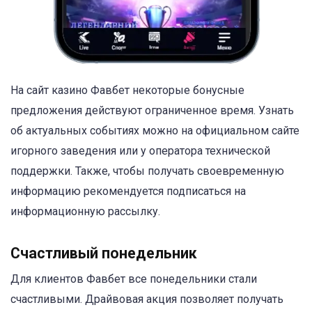
На сайт казино Фавбет некоторые бонусные
предложения действуют ограниченное время. Узнать
об актуальных событиях можно на официальном сайте
игорного заведения или у оператора технической
поддержки. Также, чтобы получать своевременную
информацию рекомендуется подписаться на
информационную рассылку.
Счастливый понедельник
Для клиентов Фавбет все понедельники стали
счастливыми. Драйвовая акция позволяет получать