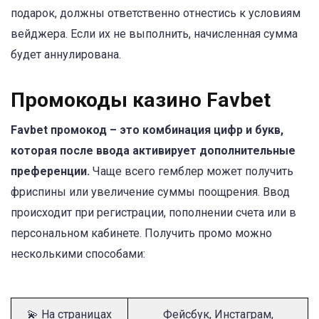
подарок, должны ответственно отнестись к условиям
вейджера. Если их не выполнить, начисленная сумма
будет аннулирована.
Промокоды казино Favbet
Favbet промокод – это комбинация цифр и букв,
которая после ввода активирует дополнительные
преференции.
Чаще всего гемблер может получить
фриспины или увеличение суммы поощрения. Ввод
происходит при регистрации, пополнении счета или в
персональном кабинете. Получить промо можно
несколькими способами:
💫 На страницах
Фейсбук, Инстаграм,