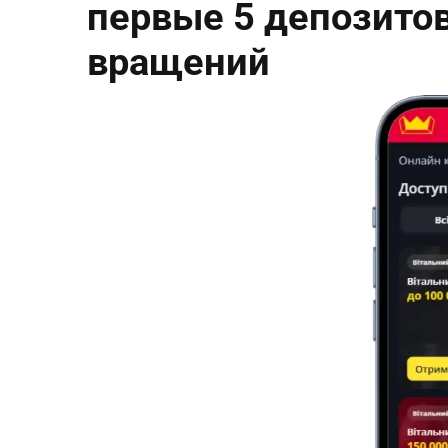
первые 5 депозитов
вращений