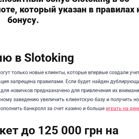
оте, который указан в правилах 
бонусу.
ю в Slotoking
могут только новые клиенты, которые впервые создали уче
рация запрещена правилами. Если будет найден дублирующ
 для новичков предназначено для привлечения их вниман
орному заведению увеличить клиентскую базу и получить н
пополнить банкролл за счет казино и больше
играть на ден
ет до 125 000 грн на