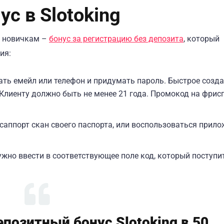
с в Slotoking
к новичкам –
бонус за регистрацию без депозита
, который
ия:
зать емейл или телефон и придумать пароль. Быстрое созд
 Клиенту должно быть не менее 21 года. Промокод на фри
аппорт скан своего паспорта, или воспользоваться прил
жно ввести в соответствующее поле код, который поступит
позитный бонус Slotoking в 50