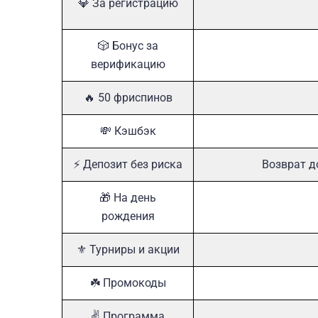
💎 За регистрацию
🎲 Бонус за
верификацию
🔥 50 фриспинов
💸 Кэшбэк
⚡ Депозит без риска
Возврат д
🎁 На день
рождения
⚜️ Турниры и акции
☘️ Промокоды
✌ Программа