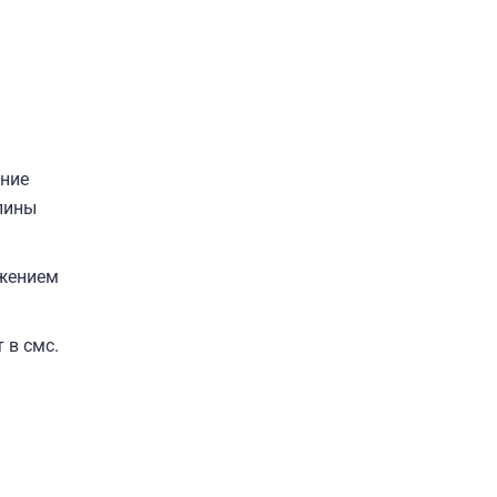
ание
спины
ожением
 в смс.