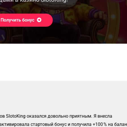
Получить бонус
в SlotoKing оказался довольно приятным. Я внесла
активировала стартовый бонус и получила +100 % на балан