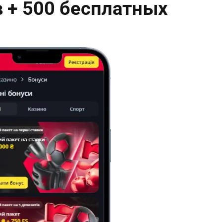
 + 500 бесплатных