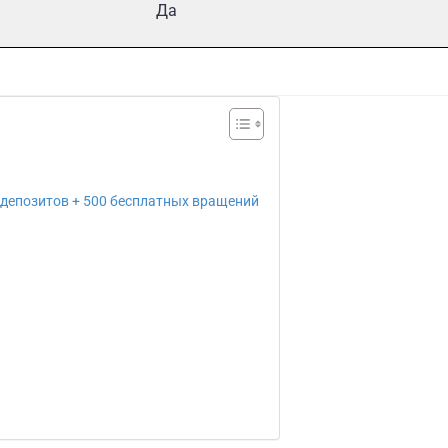
Да
5 депозитов + 500 бесплатных вращений