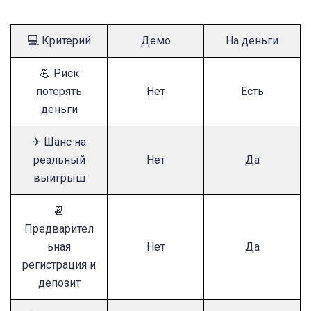
💻 Критерий
Демо
На деньги
💪 Риск
потерять
Нет
Есть
деньги
✈ Шанс на
реальный
Нет
Да
выигрыш
📆
Предварител
ьная
Нет
Да
регистрация и
депозит