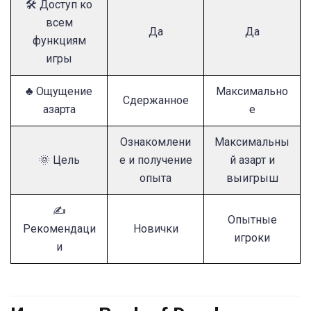
🛠 Доступ ко
всем
Да
Да
функциям
игры
♣ Ощущение
Максимально
Сдержанное
азарта
е
Ознакомлени
Максимальны
🌞 Цель
е и получение
й азарт и
опыта
выигрыш
✍
Опытные
Рекомендаци
Новички
игроки
и