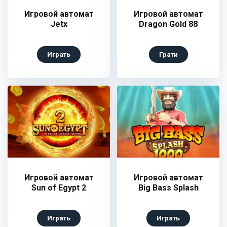
Игровой автомат
Игровой автомат
Jetx
Dragon Gold 88
Играть
Грати
Игровой автомат
Игровой автомат
Sun of Egypt 2
Big Bass Splash
Играть
Играть