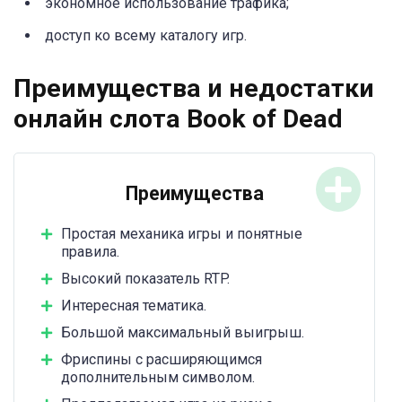
экономное использование трафика;
доступ ко всему каталогу игр.
Преимущества и недостатки
онлайн слота Book of Dead
Преимущества
Простая механика игры и понятные
правила.
Высокий показатель RTP.
Интересная тематика.
Большой максимальный выигрыш.
Фриспины с расширяющимся
дополнительным символом.