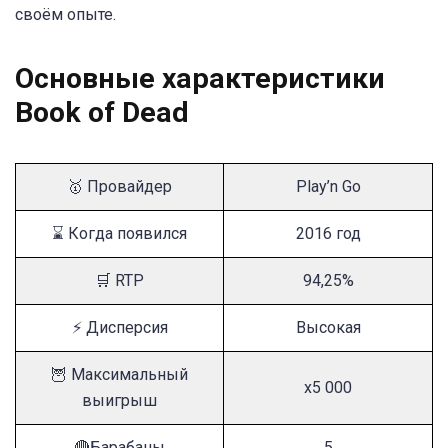
своём опыте.
Основные характеристики
Book of Dead
🥇 Провайдер
Play’n Go
⌛ Когда появился
2016 год
🛒 RTP
94,25%
⚡ Дисперсия
Высокая
🦉 Максимальный
х5 000
выигрыш
🔴Барабаны
5