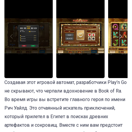
Создавая этот игровой автомат, разработчики Play’n Go
не скрывают, что черпали вдохновение в Book of Ra.
Во время игры вы встретите главного героя по имени
Рич Уайлд. Это отчаянный искатель приключений,
который прилетел в Египет в поисках древних
артефактов и сокровищ. Вместе с ним вам предстоит