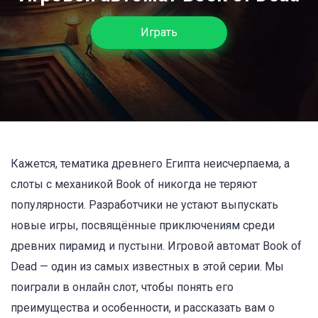
Играть
Кажется, тематика древнего Египта неисчерпаема, а
слоты с механикой Book of никогда не теряют
популярности. Разработчики не устают выпускать
новые игры, посвящённые приключениям среди
древних пирамид и пустыни. Игровой автомат Book of
Dead — один из самых известных в этой серии. Мы
поиграли в онлайн слот, чтобы понять его
преимущества и особенности, и рассказать вам о