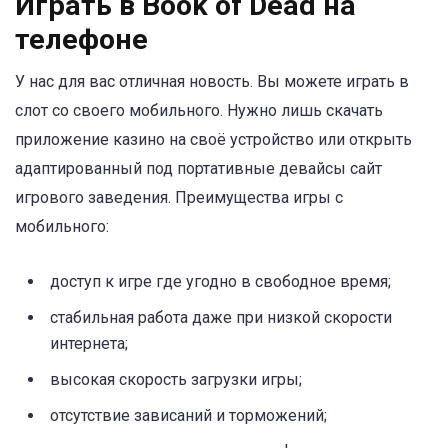
Играть в Book of Dead на
телефоне
У нас для вас отличная новость. Вы можете играть в
слот со своего мобильного. Нужно лишь скачать
приложение казино на своё устройство или открыть
адаптированный под портативные девайсы сайт
игрового заведения. Преимущества игры с
мобильного:
доступ к игре где угодно в свободное время;
стабильная работа даже при низкой скорости
интернета;
высокая скорость загрузки игры;
отсутствие зависаний и торможений;