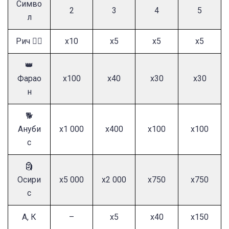
Симво
2
3
4
5
л
Рич 🕵️‍♂️
х10
х5
х5
х5
👑
Фарао
х100
х40
х30
х30
н
🐕
Ануби
х1 000
х400
х100
х100
с
🗿
Осири
х5 000
х2 000
х750
х750
с
А, К
–
х5
х40
х150