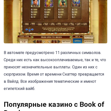
В автомате предусмотрено 11 различных символов.
Среди них есть как высокооплачиваемые, так и те, что
приносят незначительные выплаты. Один из них с
сюрпризом. Время от времени Скаттер превращается
в Вайлд. Все изображения тематические и имеют
египетский вайб.
Популярные казино с Book of