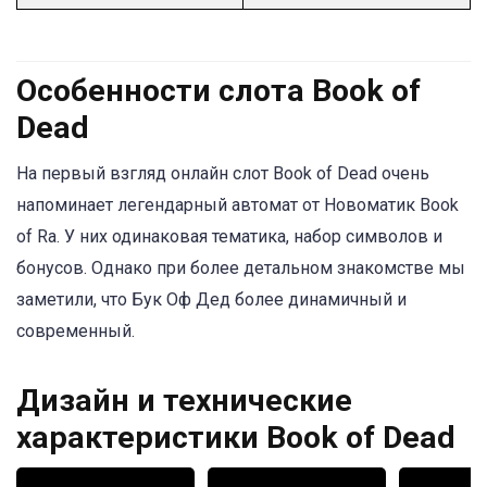
Особенности слота Book of
Dead
На первый взгляд онлайн слот Book of Dead очень
напоминает легендарный автомат от Новоматик Book
of Ra. У них одинаковая тематика, набор символов и
бонусов. Однако при более детальном знакомстве мы
заметили, что Бук Оф Дед более динамичный и
современный.
Дизайн и технические
характеристики Book of Dead