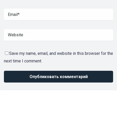
Save my name, email, and website in this browser for the
next time I comment.