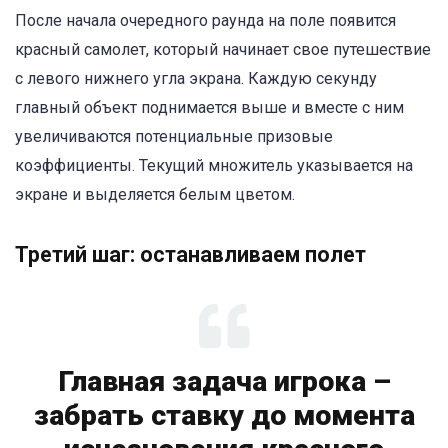
После начала очередного раунда на поле появится
красный самолет, который начинает свое путешествие
с левого нижнего угла экрана. Каждую секунду
главный объект поднимается выше и вместе с ним
увеличиваются потенциальные призовые
коэффициенты. Текущий множитель указывается на
экране и выделяется белым цветом.
Третий шаг: останавливаем полет
Главная задача игрока –
забрать ставку до момента