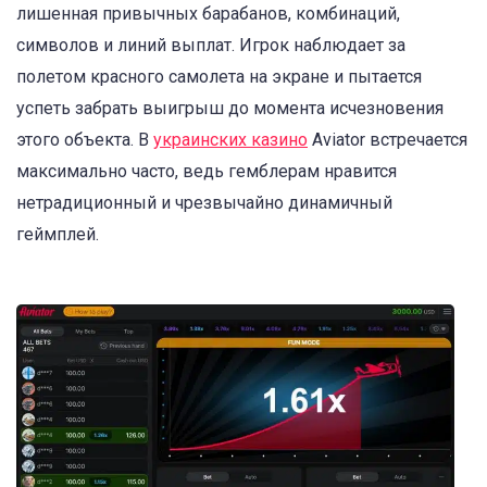
лишенная привычных барабанов, комбинаций,
символов и линий выплат. Игрок наблюдает за
полетом красного самолета на экране и пытается
успеть забрать выигрыш до момента исчезновения
этого объекта. В
украинских казино
Aviator встречается
максимально часто, ведь гемблерам нравится
нетрадиционный и чрезвычайно динамичный
геймплей.