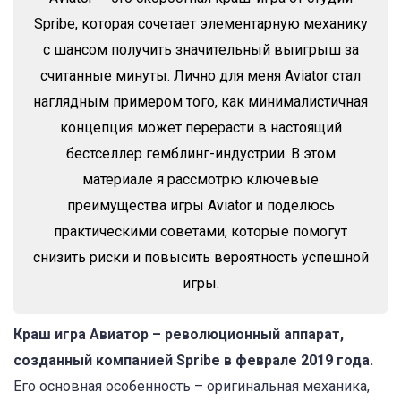
Spribe, которая сочетает элементарную механику
с шансом получить значительный выигрыш за
считанные минуты. Лично для меня Aviator стал
наглядным примером того, как минималистичная
концепция может перерасти в настоящий
бестселлер гемблинг-индустрии. В этом
материале я рассмотрю ключевые
преимущества игры Aviator и поделюсь
практическими советами, которые помогут
снизить риски и повысить вероятность успешной
игры.
Краш игра Авиатор – революционный аппарат,
созданный компанией Spribe в феврале 2019 года.
Его основная особенность – оригинальная механика,