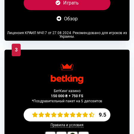
Играть
Обзор
Лицензия КРАИЛ №417 от 27.08.2024. Рекомендовано для игроков из
Украины.
3
БетКинг казино
150 000 ₴ + 750 FS
*Поздравительный пакет на 5 депозитов
9.5
Правила и условия