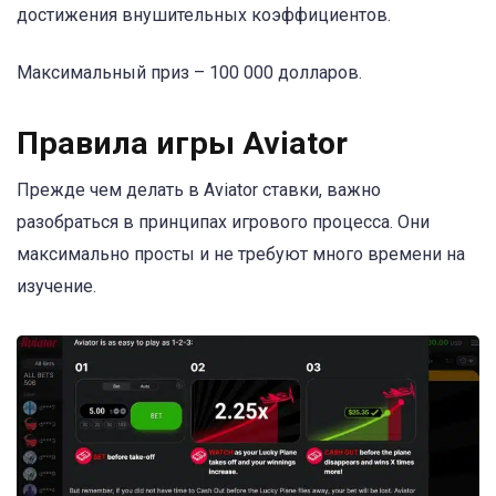
достижения внушительных коэффициентов.
Максимальный приз – 100 000 долларов.
Правила игры Aviator
Прежде чем делать в Aviator ставки, важно
разобраться в принципах игрового процесса. Они
максимально просты и не требуют много времени на
изучение.