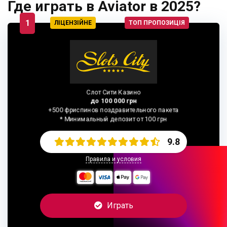
Где играть в Aviator в 2025?
1
ЛІЦЕНЗІЙНЕ
Слот Сити Казино
до 100 000 грн
+500 фриспинов поздравительного пакета
* Минимальный депозит от 100 грн
9.8
Правила и условия
Играть