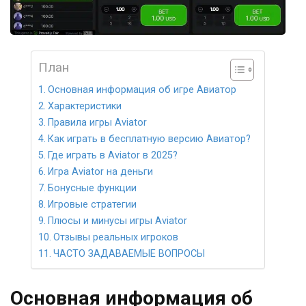
План
Основная информация об игре Авиатор
Характеристики
Правила игры Aviator
Как играть в бесплатную версию Авиатор?
Где играть в Aviator в 2025?
Игра Aviator на деньги
Бонусные функции
Игровые стратегии
Плюсы и минусы игры Aviator
Отзывы реальных игроков
ЧАСТО ЗАДАВАЕМЫЕ ВОПРОСЫ
Основная информация об