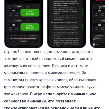
Игровой сюжет посвящен теме полета красного
самолета, который в рандомный момент может
исчезнуть из поля зрения. Графика в автомате
максимально простая и минималистичная. За
самолетом тянется красная кривая, обозначающая
траекторию полета. На фоне можно увидеть лучи
прожекторов.
В игре используется минимальное
количество анимации, что позволяет
сконцентрироваться на основной цели и ни на что