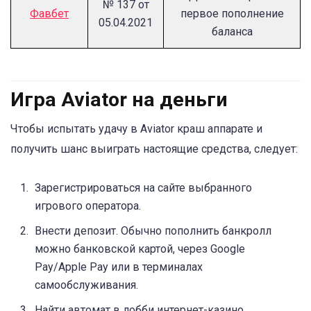
№ 137 от
Фавбет
первое пополнение
05.04.2021
баланса
Игра Aviator на деньги
Чтобы испытать удачу в Aviator краш аппарате и
получить шанс выиграть настоящие средства, следует:
Зарегистрироваться на сайте выбранного
игрового оператора.
Внести депозит. Обычно пополнить банкролл
можно банковской картой, через Google
Pay/Apple Pay или в терминалах
самообслуживания.
Найти автомат в лобби интернет-казино.