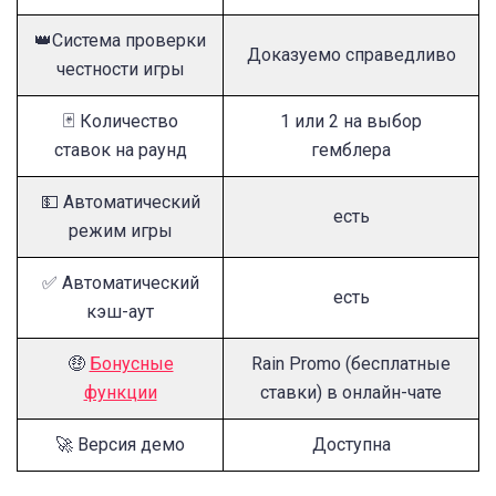
👑Система проверки
Доказуемо справедливо
честности игры
🃏 Количество
1 или 2 на выбор
ставок на раунд
гемблера
💵 Автоматический
есть
режим игры
✅ Автоматический
есть
кэш-аут
🤑
Бонусные
Rain Promo (бесплатные
функции
ставки) в онлайн-чате
🚀 Версия демо
Доступна