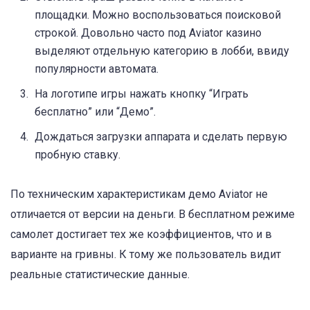
площадки. Можно воспользоваться поисковой
строкой. Довольно часто под Aviator казино
выделяют отдельную категорию в лобби, ввиду
популярности автомата.
На логотипе игры нажать кнопку “Играть
бесплатно” или “Демо”.
Дождаться загрузки аппарата и сделать первую
пробную ставку.
По техническим характеристикам демо Aviator не
отличается от версии на деньги. В бесплатном режиме
самолет достигает тех же коэффициентов, что и в
варианте на гривны. К тому же пользователь видит
реальные статистические данные.