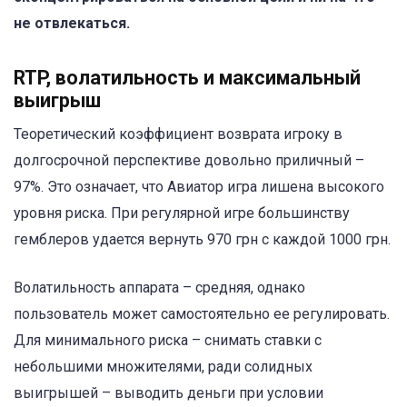
не отвлекаться.
RTP, волатильность и максимальный
выигрыш
Теоретический коэффициент возврата игроку в
долгосрочной перспективе довольно приличный –
97%. Это означает, что Авиатор игра лишена высокого
уровня риска. При регулярной игре большинству
гемблеров удается вернуть 970 грн с каждой 1000 грн.
Волатильность аппарата – средняя, однако
пользователь может самостоятельно ее регулировать.
Для минимального риска – снимать ставки с
небольшими множителями, ради солидных
выигрышей – выводить деньги при условии