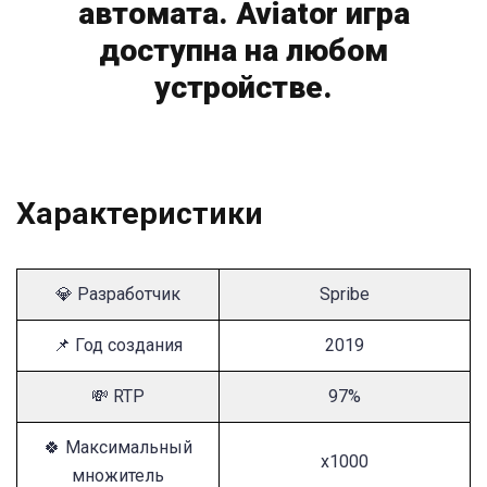
автомата. Aviator игра
доступна на любом
устройстве.
Характеристики
💎 Разработчик
Spribe
📌 Год создания
2019
💸 RTP
97%
🍀 Максимальный
x1000
множитель