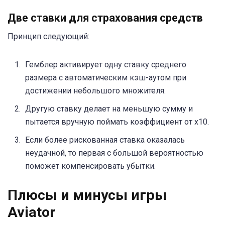
Две ставки для страхования средств
Принцип следующий:
Гемблер активирует одну ставку среднего
размера с автоматическим кэш-аутом при
достижении небольшого множителя.
Другую ставку делает на меньшую сумму и
пытается вручную поймать коэффициент от x10.
Если более рискованная ставка оказалась
неудачной, то первая с большой вероятностью
поможет компенсировать убытки.
Плюсы и минусы игры
Aviator