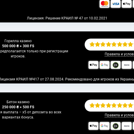
Лицензия: Решение КРАИЛ № 47 от 10.02.2021
Горилла казино
500 000 ₴ + 300 FS
предполагается только при регистрации
Правила и услов
игроков.
Лицензия КРАИЛ №417 от 27.08.2024. Рекомендовано для игроков из Украины
Бетон казино
250 000 ₴ + 500 FS
 выплата – х5 от депозита во всех
Правила и услов
вариантах бонуса.