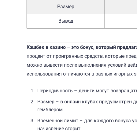
Размер
Вывод
Кэшбек в казино – это бонус, который предл
процент от проигранных средств, которые пре
можно вывести после выполнения условий вейдж
использования отличаются в разных игорных з
Периодичность – деньги могут возвращать
Размер – в онлайн клубах предусмотрен д
гемблером.
Временной лимит – для каждого бонуса уст
начисление сгорит.