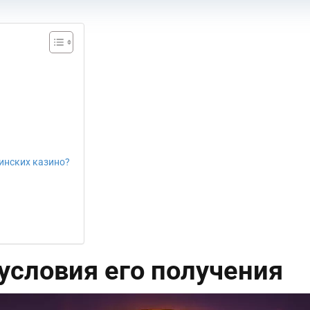
инских казино?
условия его получения