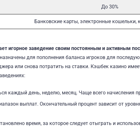
До 30%
Банковские карты, электронные кошельки, к
агает игорное заведение своим постоянным и активным по
дназначены для пополнения баланса игроков для последую
ера или снова потратить на ставки. Кэшбек казино имеет
аведениях:
ся каждый день, неделю, месяц. Чаще всего начисления пр
иапазон выплат. Окончательный процент зависит от уровн
ановлено время, за которое следует отыграть и использов