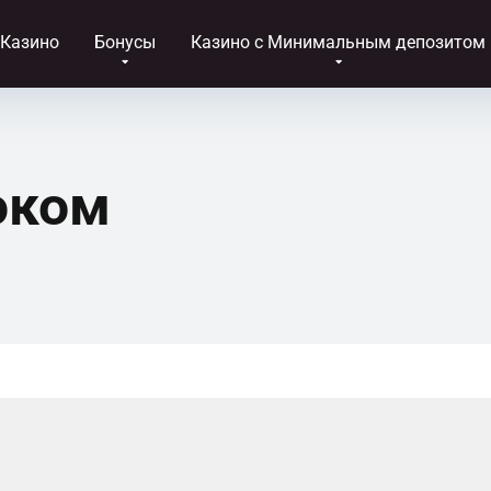
 Казино
Бонусы
Казино с Минимальным депозитом
эком