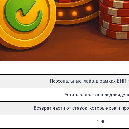
Персональные, лайв, в рамках ВИП
Устанавливаются индивидуа
Возврат части от ставок, которые были п
1-40