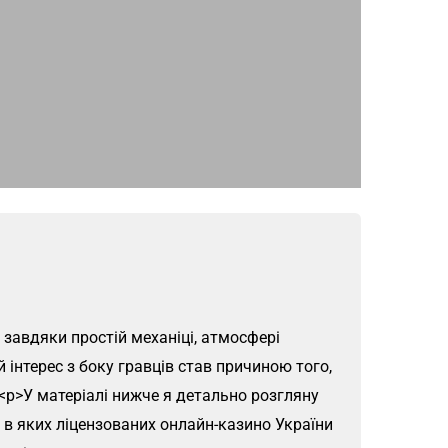
 завдяки простій механіці, атмосфері
 інтерес з боку гравців став причиною того,
<p>У матеріалі нижче я детально розгляну
, в яких ліцензованих онлайн-казино України