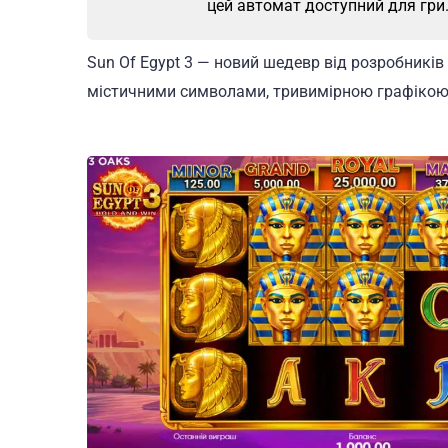
цей автомат доступний для гри
Sun Of Egypt 3 — новий шедевр від розробників
містичними символами, тривимірною графікою