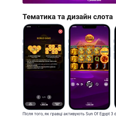
Тематика та дизайн слота
Після того, як гравці активують Sun Of Egypt 3 