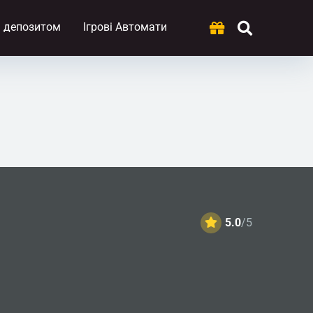
м депозитом
Ігрові Автомати
5.0
/5