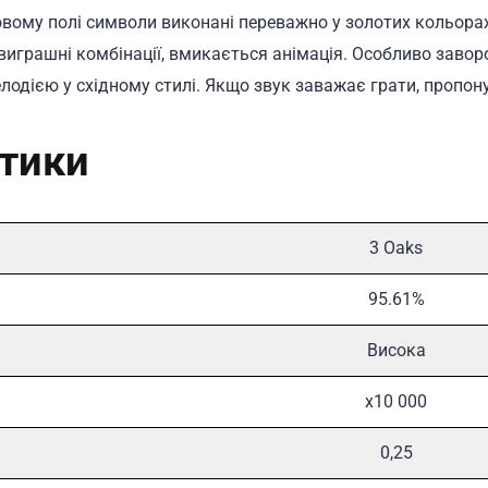
ігровому полі символи виконані переважно у золотих кольор
 виграшні комбінації, вмикається анімація. Особливо заво
лодією у східному стилі. Якщо звук заважає грати, пропон
стики
3 Oaks
95.61%
Висока
х10 000
0,25