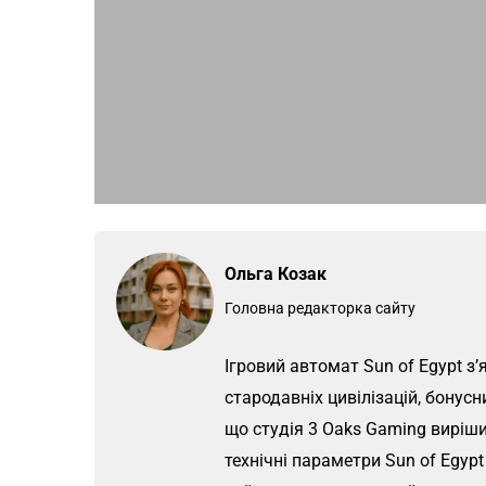
Ольга Козак
Головна редакторка сайту
Ігровий автомат Sun of Egypt з
стародавніх цивілізацій, бонус
що студія 3 Oaks Gaming виріш
технічні параметри Sun of Egyp