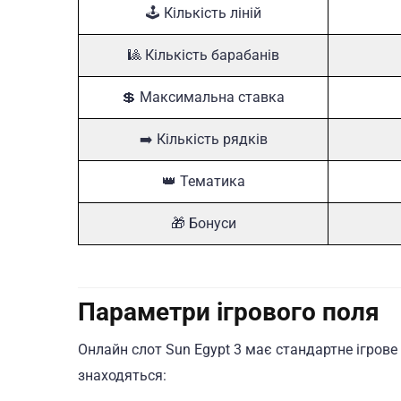
🕹️ Кількість ліній
🎱 Кількість барабанів
💲 Максимальна ставка
➡️ Кількість рядків
👑 Тематика
🎁 Бонуси
Параметри ігрового поля
Онлайн слот Sun Egypt 3 має стандартне ігрове
знаходяться: