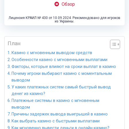
Обзор
Лицензия КРАИЛ № 430 от 10.09.2024. Рекомендовано для игроков
из Украины.
План
Казино с мгновенным выводом средств
Особенности казино с мгновенными выплатами
Факторы, которые влияют на сроки выплат в казино
Почему игроки выбирают казино с моментальным
выводом
У каких платежных систем самый быстрый вывод
денег из казино?
Платежные системы в казино с мгновенным
выводом
Причины задержек вывода выигрышей в казино
Как выбрать казино с быстрыми выплатами
Как мгновенно вывести деньги в онлайн-казино?