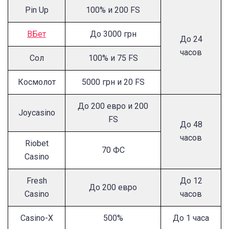
Pin Up
100% и 200 FS
ВБет
До 3000 грн
До 24
часов
Сол
100% и 75 FS
Космолот
5000 грн и 20 FS
До 200 евро и 200
Joycasino
FS
До 48
часов
Riobet
70 ФС
Casino
Fresh
До 12
До 200 евро
Casino
часов
Casino-X
500%
До 1 часа