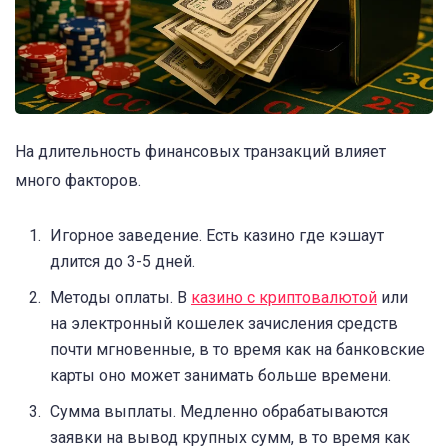
На длительность финансовых транзакций влияет
много факторов.
Игорное заведение. Есть казино где кэшаут
длится до 3-5 дней.
Методы оплаты. В
казино с криптовалютой
или
на электронный кошелек зачисления средств
почти мгновенные, в то время как на банковские
карты оно может занимать больше времени.
Сумма выплаты. Медленно обрабатываются
заявки на вывод крупных сумм, в то время как