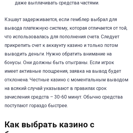
даже выплачивать средства частями.
Кэшаут задерживается, если гемблер выбрал для
вывода платежную систему, которая отличается от той,
что использовалась для пополнения счета. Следует
прикрепить счет к аккаунту казино и только потом
выводить деньги. Нужно обратить внимание на
бонусы. Они должны быть отыграны. Если игрок
имеет активные поощрения, заявка на вывод будет
отклонена. Честные казино с моментальным выводом
на всякий случай указывают в правилах срок
зачисления средств – 30-60 минут. Обычно средства
поступают гораздо быстрее.
Как выбрать казино с