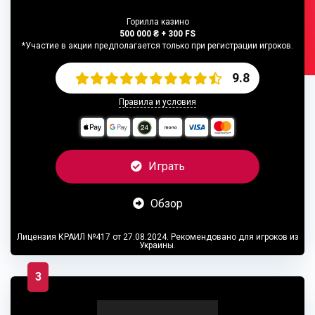
Горилла казино
500 000 ₴ + 300 FS
*Участие в акции предполагается только при регистрации игроков.
9.8
Правила и условия
Играть
Обзор
Лицензия КРАИЛ №417 от 27.08.2024. Рекомендовано для игроков из
Украины.
3