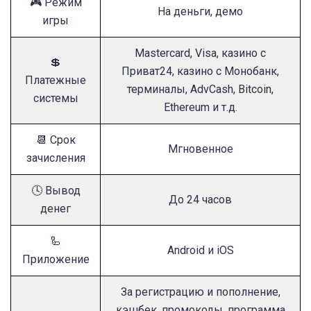
🎮 Режим
На деньги, демо
игры
Mastercard, Visa, казино с
💲
Приват24, казино с Монобанк,
Платежные
терминалы, AdvCash, Bitcoin,
системы
Ethereum и т.д.
📆 Срок
Мгновенное
зачисления
🕓 Вывод
До 24 часов
денег
🦾
Android и iOS
Приложение
За регистрацию и пополнение,
кэшбек, промокоды, программа