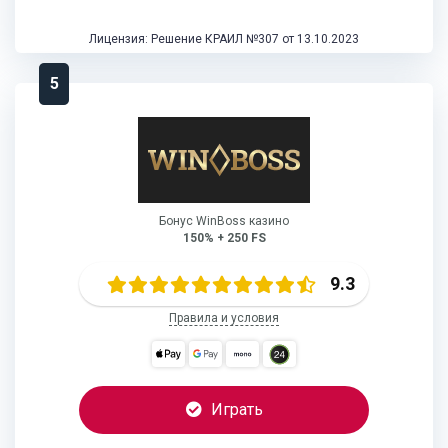
Лицензия: Решение КРАИЛ №307 от 13.10.2023
5
Бонус WinBoss казино
150% + 250 FS
9.3
Правила и условия
Играть