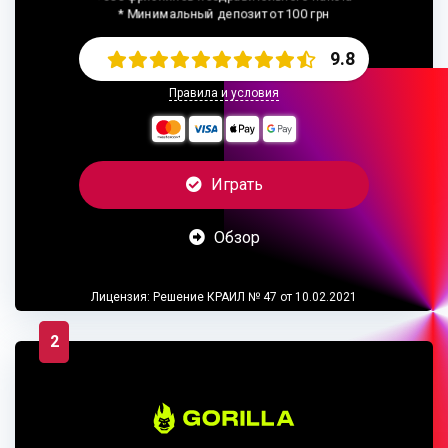
* Минимальный депозит от 100 грн
9.8
Правила и условия
Играть
Обзор
Лицензия: Решение КРАИЛ № 47 от 10.02.2021
2