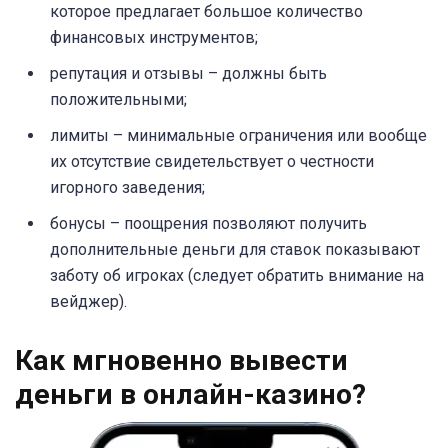
которое предлагает большое количество
финансовых инструментов;
репутация и отзывы – должны быть
положительными;
лимиты – минимальные ограничения или вообще
их отсутствие свидетельствует о честности
игорного заведения;
бонусы – поощрения позволяют получить
дополнительные деньги для ставок показывают
заботу об игроках (следует обратить внимание на
вейджер).
Как мгновенно вывести
деньги в онлайн-казино?