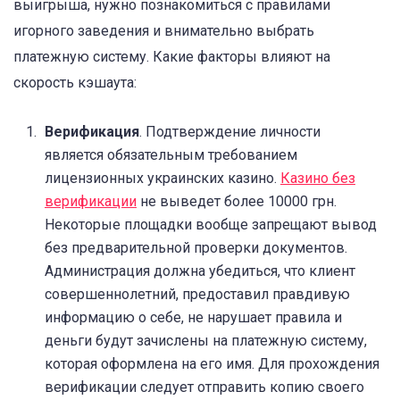
выигрыша, нужно познакомиться с правилами
игорного заведения и внимательно выбрать
платежную систему. Какие факторы влияют на
скорость кэшаута:
Верификация
. Подтверждение личности
является обязательным требованием
лицензионных украинских казино.
Казино без
верификации
не выведет более 10000 грн.
Некоторые площадки вообще запрещают вывод
без предварительной проверки документов.
Администрация должна убедиться, что клиент
совершеннолетний, предоставил правдивую
информацию о себе, не нарушает правила и
деньги будут зачислены на платежную систему,
которая оформлена на его имя. Для прохождения
верификации следует отправить копию своего