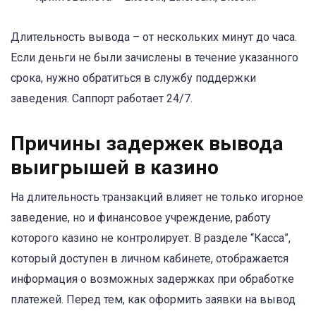
Длительность вывода – от нескольких минут до часа.
Если деньги не были зачислены в течение указанного
срока, нужно обратиться в службу поддержки
заведения. Саппорт работает 24/7.
Причины задержек вывода
выигрышей в казино
На длительность транзакций влияет не только игорное
заведение, но и финансовое учреждение, работу
которого казино не контролирует. В разделе “Касса”,
который доступен в личном кабинете, отображается
информация о возможных задержках при обработке
платежей. Перед тем, как оформить заявки на вывод