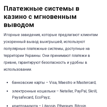
Платежные системы в
казино с мгновенным
выводом
Игорные заведения, которые предлагают клиентам
ускоренный вывод выигрышей, используют
популярные платежные системы, доступные на
территории Украины. Они принимают платежи в
гривне, гарантируют безопасность и удобны в
использовании.
банковские карты – Visa, Maestro и Mastercard;
электронные кошельки – Neteller, PayPal, Skrill,
Paysafecard, EcoPayz;
криптовалюта – Litecoin, Ethereum, Bitcoin.