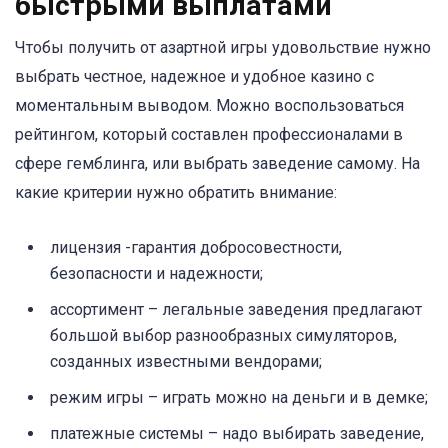
быстрыми выплатами
Чтобы получить от азартной игры удовольствие нужно
выбрать честное, надежное и удобное казино с
моментальным выводом. Можно воспользоваться
рейтингом, который составлен профессионалами в
сфере гемблинга, или выбрать заведение самому. На
какие критерии нужно обратить внимание:
лицензия -гарантия добросовестности,
безопасности и надежности;
ассортимент – легальные заведения предлагают
большой выбор разнообразных симуляторов,
созданных известными вендорами;
режим игры – играть можно на деньги и в демке;
платежные системы – надо выбирать заведение,