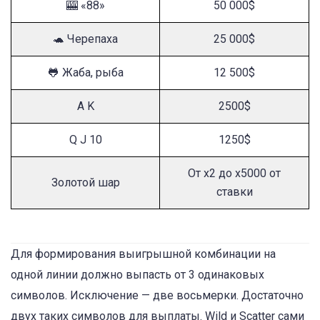
🎰 «88»
50 000$
🐢 Черепаха
25 000$
🐸 Жаба, рыба
12 500$
A K
2500$
Q J 10
1250$
От х2 до х5000 от
Золотой шар
ставки
Для формирования выигрышной комбинации на
одной линии должно выпасть от 3 одинаковых
символов. Исключение — две восьмерки. Достаточно
двух таких символов для выплаты. Wild и Scatter сами