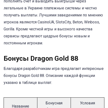
пополнять счет и выводить выигрыши через
легальные в Украине платежные системы и честно
получать выплаты. Лучшими заведениями по мнению
игроков являются CasinoUA, SlotsCity, Beton, Winboss,
Gorilla. Кроме честной игры и высокого качества
сервисы предлагают щедрые бонусы новым и
постоянным игрокам.
Бонусы Dragon Gold 88
Благодаря разработчикам игра предлагает интересные
бонусы Dragon Gold 88. Описание каждой функции
указано в таблице выплат.
Бонусная
Условия
Название