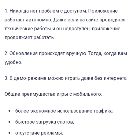
1. Никогда нет проблем с доступом. Приложение
работает автономно. Даже если на сайте проводятся
технические работы и он недоступен, приложение
продолжает работать.
2. Обновления происходят вручную. Тогда, когда вам
удобно.
3. В демо-режиме можно играть даже без интернета.
Общие преимущества игры с мобильного:
более экономное использование трафика;
быстрое загрузка слотов;
отсутствие рекламы.