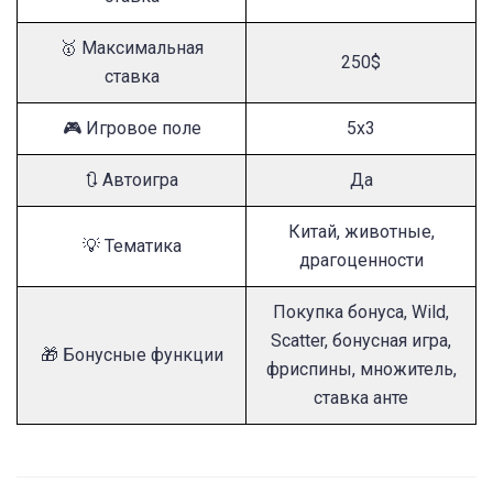
🥇 Максимальная
250$
ставка
🎮 Игровое поле
5х3
🔃 Автоигра
Да
Китай, животные,
💡 Тематика
драгоценности
Покупка бонуса, Wild,
Scatter, бонусная игра,
🎁 Бонусные функции
фриспины, множитель,
ставка анте