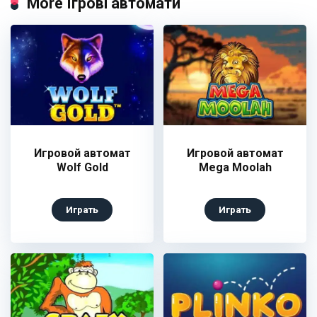
More Ігрові автомати
Игровой автомат
Игровой автомат
Wolf Gold
Mega Moolah
Играть
Играть