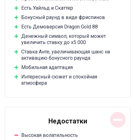
Есть Уайльд и Скаттер
Бонусный раунд в виде фриспинов
Есть Демоверсия Dragon Gold 88
Денежный символ, который может
увеличить ставку до х5 000
Ставка Анте, увеличивающая шанс на
активацию бонусного раунда
Мобильная адаптация
Интересный сюжет и спокойная
атмосфера
Недостатки
Высокая волатильность