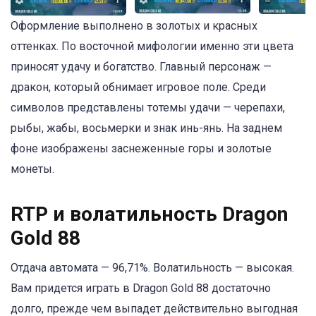
Оформление выполнено в золотых и красных
оттенках. По восточной мифологии именно эти цвета
приносят удачу и богатство. Главный персонаж —
дракон, который обнимает игровое поле. Среди
символов представлены тотемы удачи — черепахи,
рыбы, жабы, восьмерки и знак инь-янь. На заднем
фоне изображены заснеженные горы и золотые
монеты.
RTP и волатильность Dragon
Gold 88
Отдача автомата — 96,71%. Волатильность — высокая.
Вам придется играть в Dragon Gold 88 достаточно
долго, прежде чем выпадет действительно выгодная