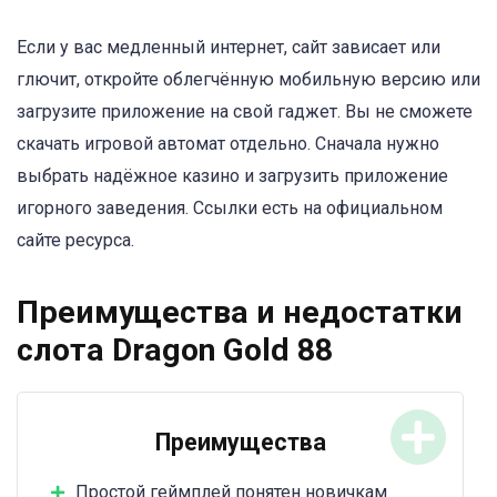
Если у вас медленный интернет, сайт зависает или
глючит, откройте облегчённую мобильную версию или
загрузите приложение на свой гаджет. Вы не сможете
скачать игровой автомат отдельно. Сначала нужно
выбрать надёжное казино и загрузить приложение
игорного заведения. Ссылки есть на официальном
сайте ресурса.
Преимущества и недостатки
слота Dragon Gold 88
Преимущества
Простой геймплей понятен новичкам