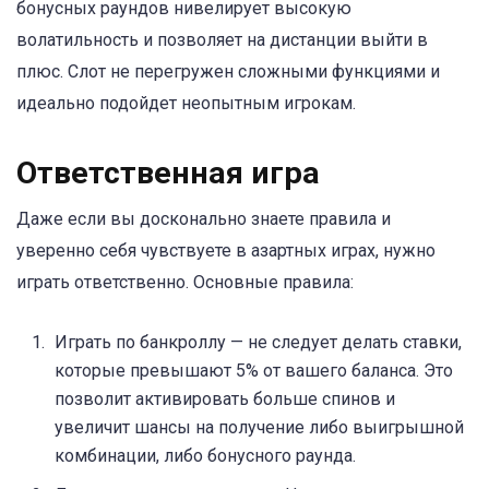
бонусных раундов нивелирует высокую
волатильность и позволяет на дистанции выйти в
плюс. Слот не перегружен сложными функциями и
идеально подойдет неопытным игрокам.
Ответственная игра
Даже если вы досконально знаете правила и
уверенно себя чувствуете в азартных играх, нужно
играть ответственно. Основные правила:
Играть по банкроллу — не следует делать ставки,
которые превышают 5% от вашего баланса. Это
позволит активировать больше спинов и
увеличит шансы на получение либо выигрышной
комбинации, либо бонусного раунда.