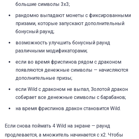
большие символы 3х3;
рандомно выпадают монеты с фиксированными
призами, которые запускают дополнительный
бонусный раунд;
возможность улучшить бонусный раунд
различными модификаторами;
если во время фриспинов рядом с драконом
появляются денежные символы — начисляются
дополнительные призы;
если Wild с драконом не выпал, Золотой дракон
собирает все денежные символы с барабанов;
на время фриспинов дракон становится Wild.
Если снова поймать 4 Wild на экране — раунд
продлевается, а множитель начинается с х2. Чтобы