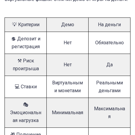
💡 Критерии
Демо
На деньги
💲 Депозит и
Нет
Обязательно
регистрация
⚒ Риск
Нет
Да
проигрыша
Виртуальным
Реальными
💻 Ставки
и монетами
деньгами
🎭
Максимальна
Эмоциональн
Минимальная
я
ая нагрузка
🎁 Получение