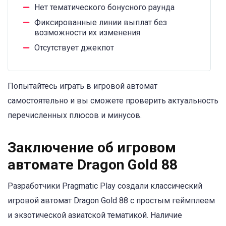
Нет тематического бонусного раунда
Фиксированные линии выплат без
возможности их изменения
Отсутствует джекпот
Попытайтесь играть в игровой автомат
самостоятельно и вы сможете проверить актуальность
перечисленных плюсов и минусов.
Заключение об игровом
автомате Dragon Gold 88
Разработчики Pragmatic Play создали классический
игровой автомат Dragon Gold 88 с простым геймплеем
и экзотической азиатской тематикой. Наличие