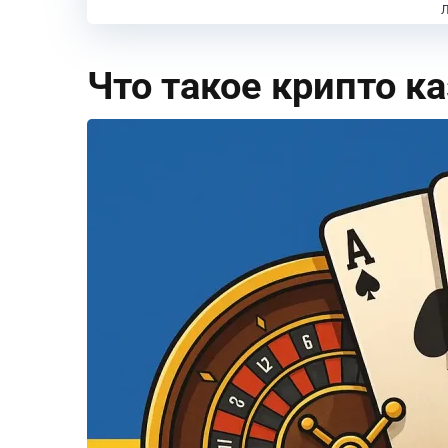
Л
Что такое крипто к