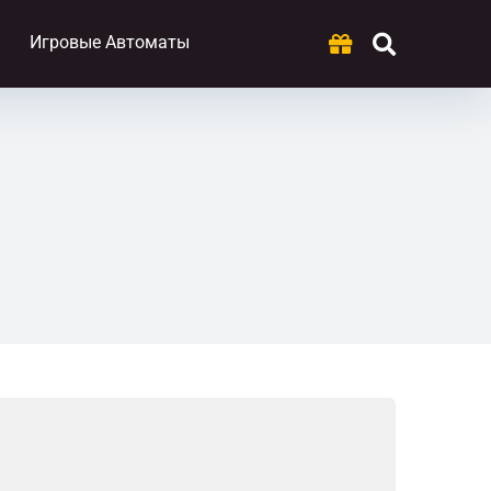
Игровые Автоматы