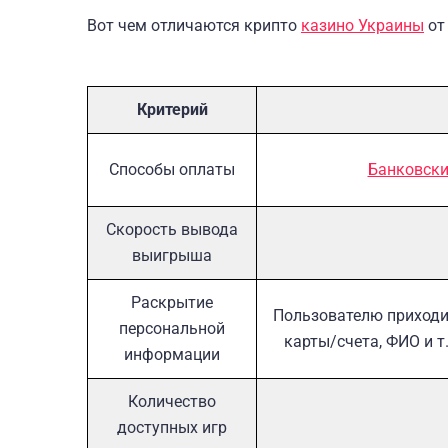
Вот чем отличаются крипто
казино Украины
от
Критерий
Способы оплаты
Банковски
Скорость вывода
выигрыша
Раскрытие
Пользователю приходи
персональной
карты/счета, ФИО и т
информации
Количество
доступных игр