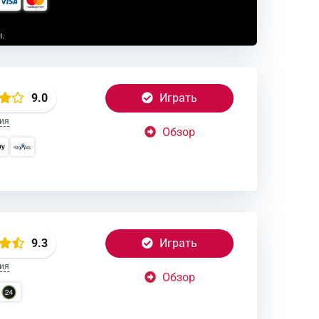
.
9.0
Играть
ия
Обзор
9.3
Играть
ия
Обзор