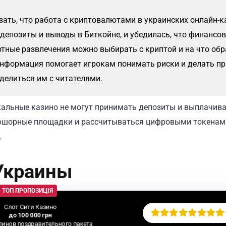
азать, что работа с криптовалютами в украинских онлайн-к
 депозиты и выводы в Биткойне, и убедилась, что финансо
артные развлечения можно выбирать с криптой и на что об
нформация помогает игрокам понимать риски и делать п
оделиться им с читателями.
кальные казино не могут принимать депозиты и выплачив
шорные площадки и рассчитываться цифровыми токенами.
.
Украины
Слот Сити Казино
до 100 000 грн
инов поздравительного пакета