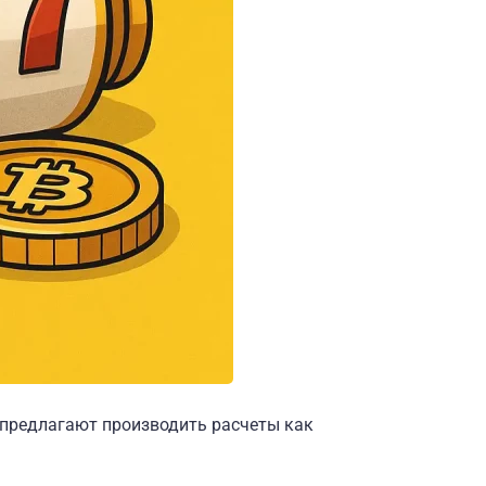
предлагают производить расчеты как