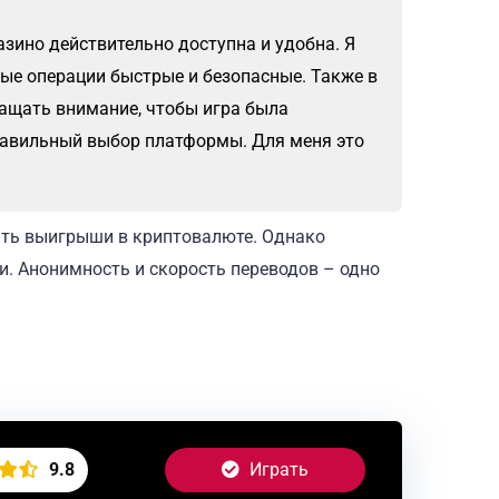
азино действительно доступна и удобна. Я
вые операции быстрые и безопасные. Также в
ращать внимание, чтобы игра была
равильный выбор платформы. Для меня это
ать выигрыши в криптовалюте. Однако
 Анонимность и скорость переводов – одно
9.8
Играть