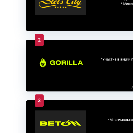
* Мини
2
*Участие в акции 
3
*Максимальная