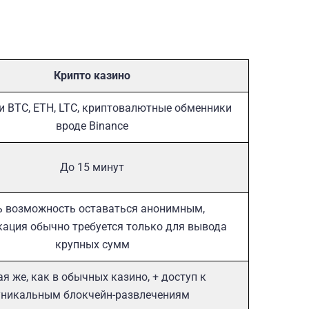
Крипто казино
 BTC, ETH, LTC, криптовалютные обменники
вроде Binance
До 15 минут
ь возможность оставаться анонимным,
ация обычно требуется только для вывода
крупных сумм
я же, как в обычных казино, + доступ к
уникальным блокчейн-развлечениям