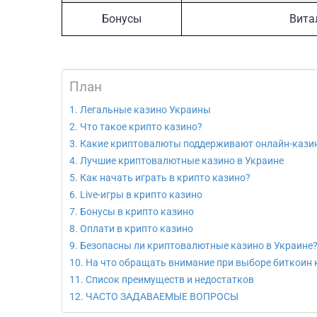
Бонусы
Витал
План
Легальные казино Украины
Что такое крипто казино?
Какие криптовалюты поддерживают онлайн-кази
Лучшие криптовалютные казино в Украине
Как начать играть в крипто казино?
Live-игры в крипто казино
Бонусы в крипто казино
Оплати в крипто казино
Безопасны ли криптовалютные казино в Украине
На что обращать внимание при выборе биткоин 
Список преимуществ и недостатков
ЧАСТО ЗАДАВАЕМЫЕ ВОПРОСЫ