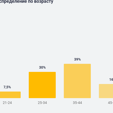
спределение по возрасту