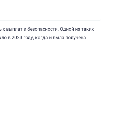
ых выплат и безопасности. Одной из таких
о в 2023 году, когда и была получена