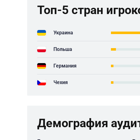
Топ-5 стран игрок
Украина
Польша
Германия
Чехия
Демография аудит