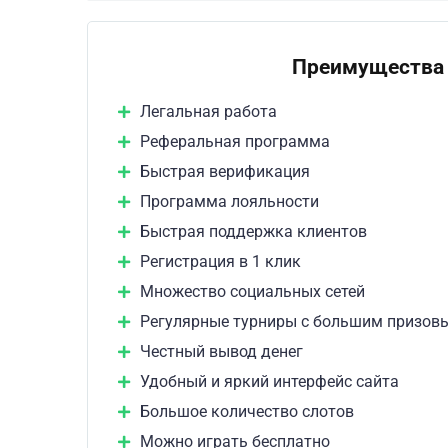
Преимущества
Легальная работа
Реферальная программа
Быстрая верификация
Программа лояльности
Быстрая поддержка клиентов
Регистрация в 1 клик
Множество социальных сетей
Регулярные турниры с большим призо
Честный вывод денег
Удобный и яркий интерфейс сайта
Большое количество слотов
Можно играть бесплатно