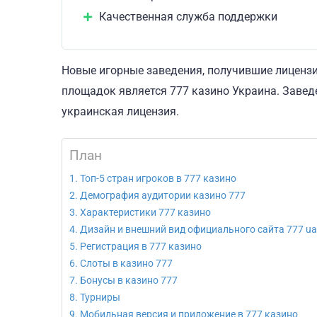
Качественная служба поддержки
Новые игорные заведения, получившие лицензию
площадок является 777 казино Украина. Заведе
украинская лицензия.
План
Топ-5 стран игроков в 777 казино
Демография аудитории казино 777
Характеристики 777 казино
Дизайн и внешний вид официального сайта 777 ua
Регистрация в 777 казино
Слоты в казино 777
Бонусы в казино 777
Турниры
Мобильная версия и приложение в 777 казино