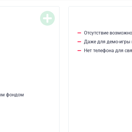
Отсутствие возможно
Даже для демо-игры 
Нет телефона для свя
вым фондом