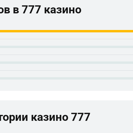
ов в 777 казино
ории казино 777