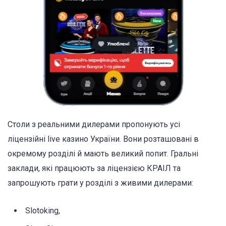
Столи з реальними дилерами пропонують усі
ліцензійні live казино України. Вони розташовані в
окремому розділі й мають великий попит. Гральні
заклади, які працюють за ліцензією КРАІЛ та
запрошують грати у розділі з живими дилерами:
Slotoking,