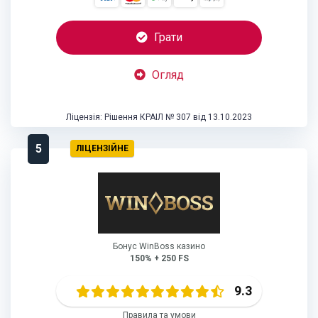
Грати
Огляд
Ліцензія: Рішення КРАІЛ № 307 від 13.10.2023
5
ЛІЦЕНЗІЙНЕ
Бонус WinBoss казино
150% + 250 FS
9.3
Правила та умови