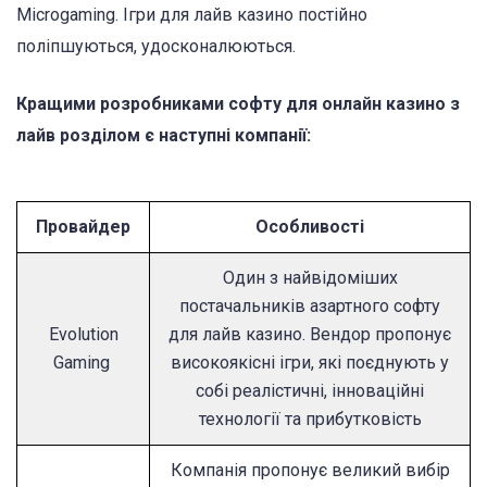
Microgaming. Ігри для лайв казино постійно
поліпшуються, удосконалюються.
Кращими розробниками софту для онлайн казино з
лайв розділом є наступні компанії:
Провайдер
Особливості
Один з найвідоміших
постачальників азартного софту
Evolution
для лайв казино. Вендор пропонує
Gaming
високоякісні ігри, які поєднують у
собі реалістичні, інноваційні
технології та прибутковість
Компанія пропонує великий вибір