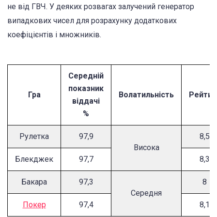
не від ГВЧ. У деяких розвагах залучений генератор
випадкових чисел для розрахунку додаткових
коефіцієнтів і множників.
Середній
показник
Гра
Волатильність
Рейтин
віддачі
%
Рулетка
97,9
8,5
Висока
Блекджек
97,7
8,3
Бакара
97,3
8
Середня
Покер
97,4
8,1