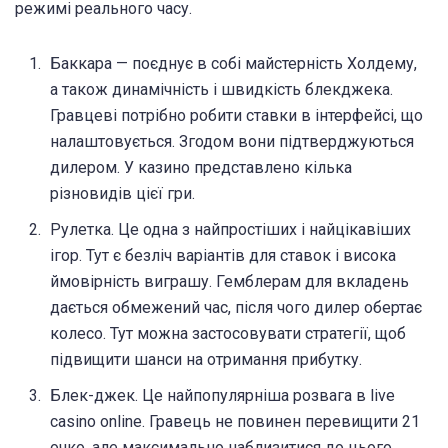
режимі реального часу.
Баккара — поєднує в собі майстерність Холдему,
а також динамічність і швидкість блекджека.
Гравцеві потрібно робити ставки в інтерфейсі, що
налаштовується. Згодом вони підтверджуються
дилером. У казино представлено кілька
різновидів цієї гри.
Рулетка. Це одна з найпростіших і найцікавіших
ігор. Тут є безліч варіантів для ставок і висока
ймовірність виграшу. Гемблерам для вкладень
дається обмежений час, після чого дилер обертає
колесо. Тут можна застосовувати стратегії, щоб
підвищити шанси на отримання прибутку.
Блек-джек. Це найпопулярніша розвага в live
casino online. Гравець не повинен перевищити 21
очко, але максимально наблизитися до цього