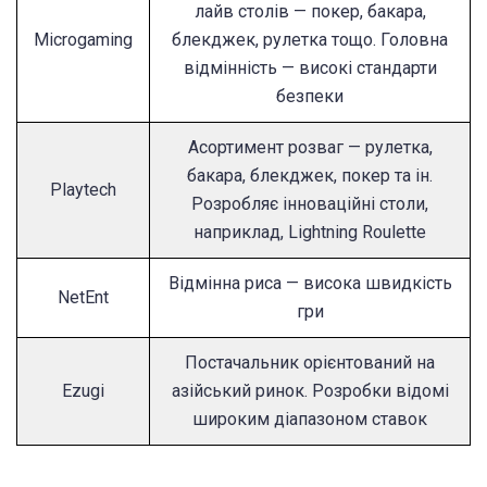
лайв столів — покер, бакара,
Microgaming
блекджек, рулетка тощо. Головна
відмінність — високі стандарти
безпеки
Асортимент розваг — рулетка,
бакара, блекджек, покер та ін.
Playtech
Розробляє інноваційні столи,
наприклад, Lightning Roulette
Відмінна риса — висока швидкість
NetEnt
гри
Постачальник орієнтований на
Ezugi
азійський ринок. Розробки відомі
широким діапазоном ставок