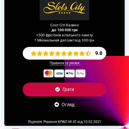
Слот Сіті Казино
до 100 000 грн
+500 фріспінів вітального пакету
* Мінімальний депозит від 100 грн
9.8
Правила та умови
Грати
Огляд
Ліцензія: Рішення КРАІЛ № 47 від 10.02.2021