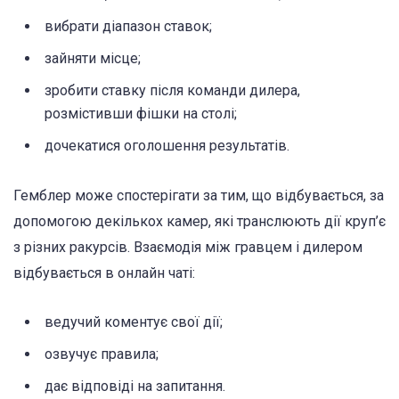
вибрати діапазон ставок;
зайняти місце;
зробити ставку після команди дилера,
розмістивши фішки на столі;
дочекатися оголошення результатів.
Гемблер може спостерігати за тим, що відбувається, за
допомогою декількох камер, які транслюють дії круп’є
з різних ракурсів. Взаємодія між гравцем і дилером
відбувається в онлайн чаті:
ведучий коментує свої дії;
озвучує правила;
дає відповіді на запитання.