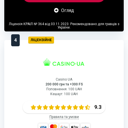
Огляд
Ліцензія КРАІЛ № 364 від 03.11.2023. Рекомендовано для гравців з
України.
4
ЛІЦЕНЗІЙНЕ
Casino UA
200 000 грн та +300 FS
Поповнення: 100 UAH
Кешаут: 100 UAH
9.3
Правила та умови