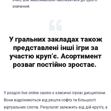
значення.
У гральних закладах також
представлені інші ігри за
участю круп’є. Асортимент
розваг постійно зростає.
У розділі live online casino є класичні ігрові дисципліни.
Вони відрізняються від решти софту та більшості
віртуальних слотів. Результат залежить від дій круп’є, а