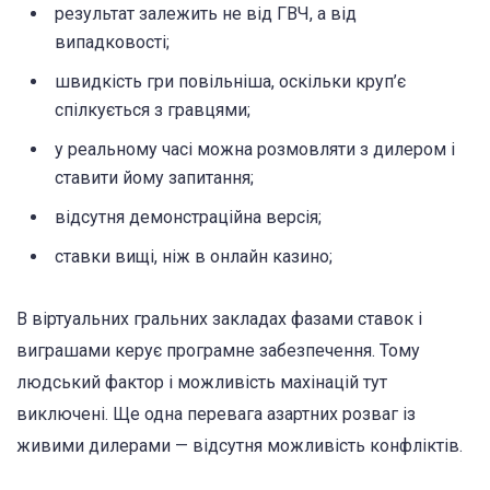
результат залежить не від ГВЧ, а від
випадковості;
швидкість гри повільніша, оскільки круп’є
спілкується з гравцями;
у реальному часі можна розмовляти з дилером і
ставити йому запитання;
відсутня демонстраційна версія;
ставки вищі, ніж в онлайн казино;
В віртуальних гральних закладах фазами ставок і
виграшами керує програмне забезпечення. Тому
людський фактор і можливість махінацій тут
виключені. Ще одна перевага азартних розваг із
живими дилерами — відсутня можливість конфліктів.