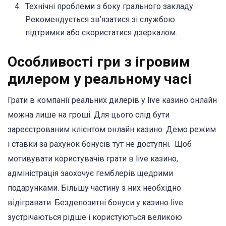
Технічні проблеми з боку грального закладу.
Рекомендується зв’язатися зі службою
підтримки або скористатися дзеркалом.
Особливості гри з ігровим
дилером у реальному часі
Грати в компанії реальних дилерів у live казино онлайн
можна лише на гроші. Для цього слід бути
зареєстрованим клієнтом онлайн казино. Демо режим
і ставки за рахунок бонусів тут не доступні. Щоб
мотивувати користувачів грати в live казино,
адміністрація заохочує гемблерів щедрими
подарунками. Більшу частину з них необхідно
відігравати. Бездепозитні бонуси у казино live
зустрічаються рідше і користуються великою