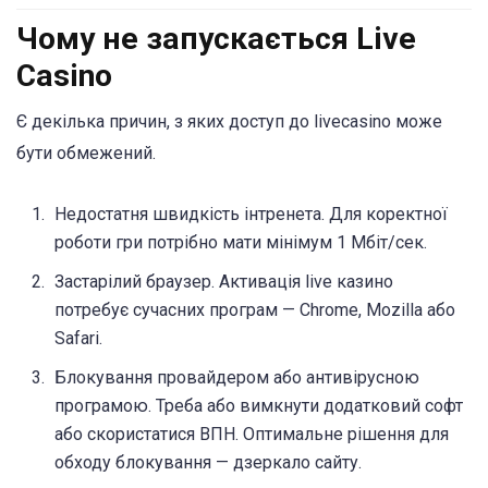
Чому не запускається Live
Casino
Є декілька причин, з яких доступ до livecasino може
бути обмежений.
Недостатня швидкість інтренета. Для коректної
роботи гри потрібно мати мінімум 1 Мбіт/сек.
Застарілий браузер. Активація live казино
потребує сучасних програм — Chrome, Mozilla або
Safari.
Блокування провайдером або антивірусною
програмою. Треба або вимкнути додатковий софт
або скористатися ВПН. Оптимальне рішення для
обходу блокування — дзеркало сайту.