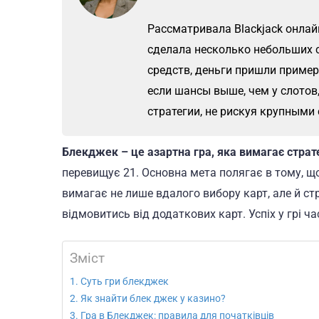
Рассматривала Blackjack онлайн
сделала несколько небольших 
средств, деньги пришли примерн
если шансы выше, чем у слотов
стратегии, не рискуя крупными
Блекджек – це азартна гра, яка вимагає стратег
перевищує 21. Основна мета полягає в тому, що
вимагає не лише вдалого вибору карт, але й ст
відмовитись від додаткових карт. Успіх у грі 
Зміст
Суть гри блекджек
Як знайти блек джек у казино?
Гра в Блекджек: правила для початківців