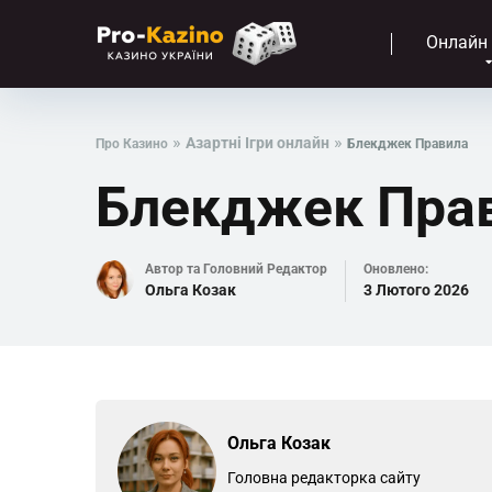
Онлайн
»
»
Азартні Ігри онлайн
Про Казино
Блекджек Правила
Блекджек Пра
Автор та Головний Редактор
Оновлено:
Ольга Козак
3 Лютого 2026
Ольга Козак
Головна редакторка сайту