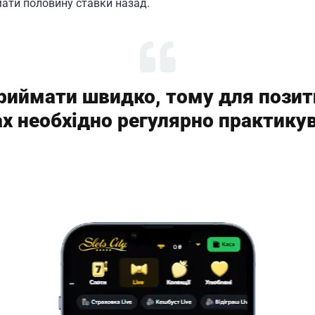
мати половину ставки назад.
риймати швидко, тому для позит
х необхідно регулярно практику