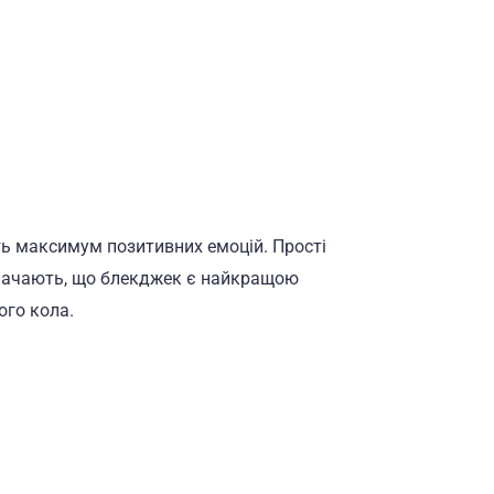
ть максимум позитивних емоцій. Прості
азначають, що блекджек є найкращою
ого кола.