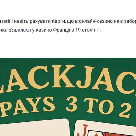
егії і навіть рахувати карти, що в онлайн-казино не є за
а з’явилася у казино Франції в 19 столітті.