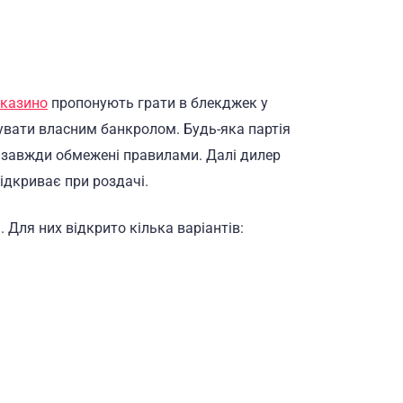
-казино
пропонують грати в блекджек у
вати власним банкролом. Будь-яка партія
р завжди обмежені правилами. Далі дилер
відкриває при роздачі.
 Для них відкрито кілька варіантів: