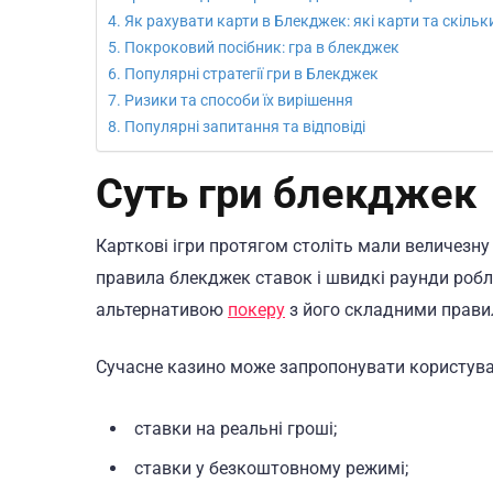
Як рахувати карти в Блекджек: які карти та скіль
Покроковий посібник: гра в блекджек
Популярні стратегії гри в Блекджек
Ризики та способи їх вирішення
Популярні запитання та відповіді
Суть гри блекджек
Карткові ігри протягом століть мали величезну
правила блекджек ставок і швидкі раунди робл
альтернативою
покеру
з його складними правил
Сучасне казино може запропонувати користувач
ставки на реальні гроші;
ставки у безкоштовному режимі;