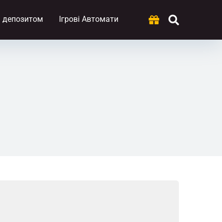
м депозитом
Ігрові Автомати