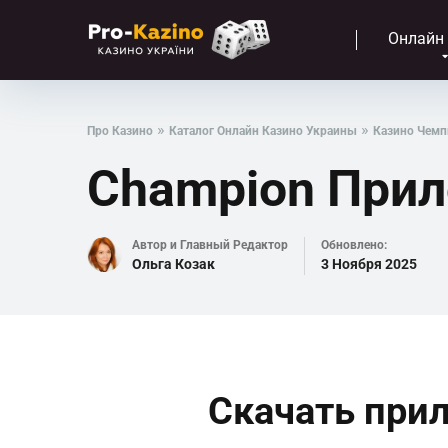
Онлайн
»
»
Про Казино
Каталог Онлайн Казино Украины
Казино Чемп
Champion При
Автор и Главный Редактор
Обновлено:
Ольга Козак
3 Ноября 2025
Скачать при