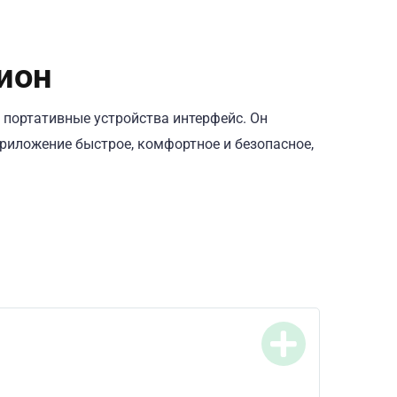
ион
 портативные устройства интерфейс. Он
риложение быстрое, комфортное и безопасное,