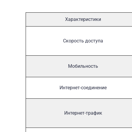
Характеристики
Скорость доступа
Мобильность
Интернет-соединение
Интернет-трафик