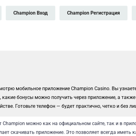
Champion Вход
Champion Регистрация
трю мобильное приложение Champion Casino. Вы узнаете, к
 какие бонусы можно получить через приложение, а также 
стве. Готовьте телефон — будет практично, четко и без л
т Champion можно как на официальном сайте, так и в при
лает скачивать приложение. Это позволяет всегда иметь к