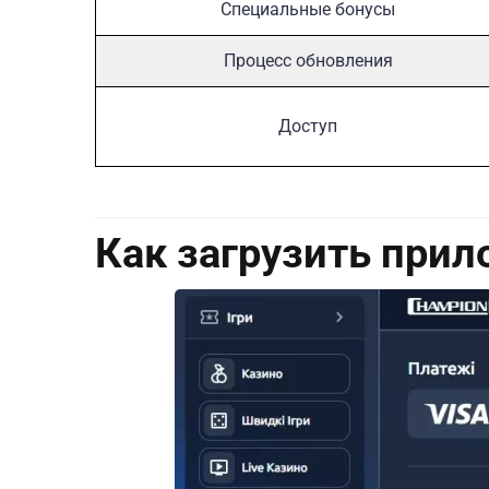
Специальные бонусы
Процесс обновления
Доступ
Как загрузить при