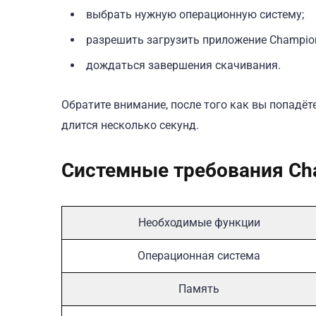
выбрать нужную операционную систему;
разрешить загрузить приложение Champion
дождаться завершения скачивания.
Обратите внимание, после того как вы попадё
длится несколько секунд.
Системные требования Ch
Необходимые функции
Операционная система
Память