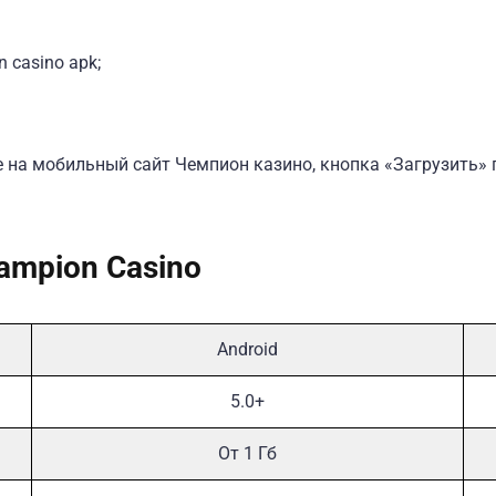
 casino apk;
те на мобильный сайт Чемпион казино, кнопка «Загрузить»
ampion Casino
Android
5.0+
От 1 Гб