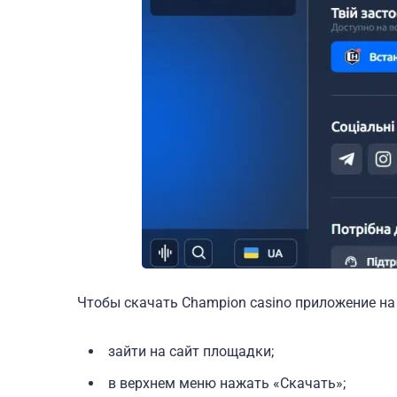
Чтобы скачать Champion casino приложение на
зайти на сайт площадки;
в верхнем меню нажать «Скачать»;