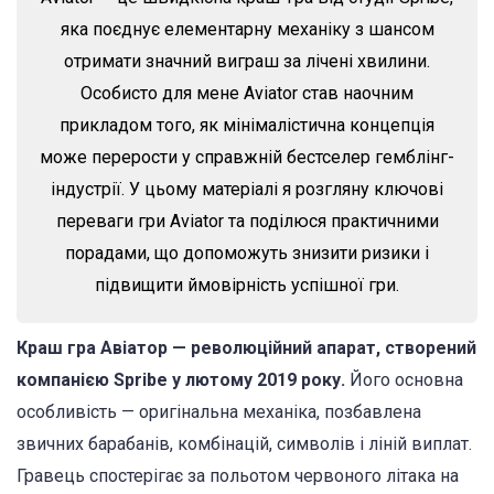
яка поєднує елементарну механіку з шансом
отримати значний виграш за лічені хвилини.
Особисто для мене Aviator став наочним
прикладом того, як мінімалістична концепція
може перерости у справжній бестселер гемблінг-
індустрії. У цьому матеріалі я розгляну ключові
переваги гри Aviator та поділюся практичними
порадами, що допоможуть знизити ризики і
підвищити ймовірність успішної гри.
Краш гра Авіатор — революційний апарат, створений
компанією Spribe у лютому 2019 року.
Його основна
особливість — оригінальна механіка, позбавлена
звичних барабанів, комбінацій, символів і ліній виплат.
Гравець спостерігає за польотом червоного літака на