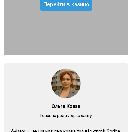
Перейти в казино
Ольга Козак
Головна редакторка сайту
Aviator — це швидкісна краш-гра від студії Spribe,