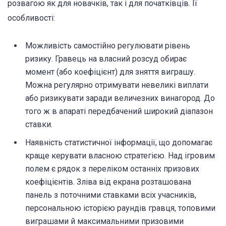
розвагою як для новачків, так і для початківців. Її
особливості:
Можливість самостійно регулювати рівень
ризику. Гравець на власний розсуд обирає
момент (або коефіцієнт) для зняття виграшу.
Можна регулярно отримувати невеликі виплати
або ризикувати заради величезних винагород. До
того ж в апараті передбачений широкий діапазон
ставки.
Наявність статистичної інформації, що допомагає
краще керувати власною стратегією. Над ігровим
полем є рядок з переліком останніх призових
коефіцієнтів. Зліва від екрана розташована
панель з поточними ставками всіх учасників,
персональною історією раундів гравця, топовими
виграшами й максимальними призовими