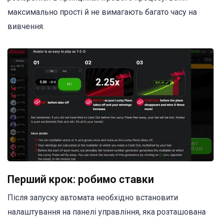
максимально прості й не вимагають багато часу на
вивчення.
Перший крок: робимо ставки
Після запуску автомата необхідно встановити
налаштування на панелі управління, яка розташована