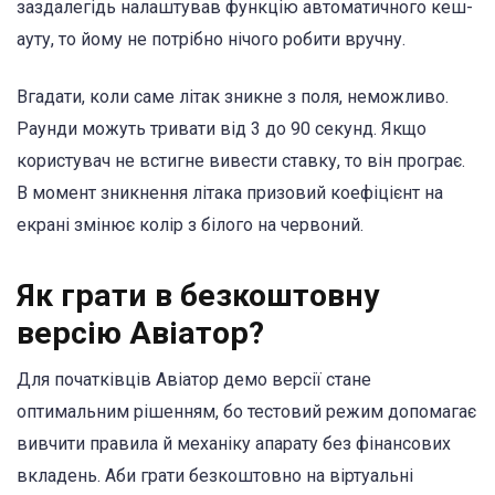
заздалегідь налаштував функцію автоматичного кеш-
ауту, то йому не потрібно нічого робити вручну.
Вгадати, коли саме літак зникне з поля, неможливо.
Раунди можуть тривати від 3 до 90 секунд. Якщо
користувач не встигне вивести ставку, то він програє.
В момент зникнення літака призовий коефіцієнт на
екрані змінює колір з білого на червоний.
Як грати в безкоштовну
версію Авіатор?
Для початківців Авіатор демо версії стане
оптимальним рішенням, бо тестовий режим допомагає
вивчити правила й механіку апарату без фінансових
вкладень. Аби грати безкоштовно на віртуальні