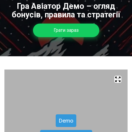
Гра Авіатор Демо – огляд
бонусів, правила та стратегії
Грати зараз
Demo