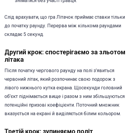
зніматися без участі гравця.
Слід врахувати, що гра Літачок приймає ставки тільки
до початку раунду. Перерва між кількома раундами
складає 5 секунд.
Другий крок: спостерігаємо за зльотом
літака
Після початку чергового раунду на полі з’явиться
червоний літак, який розпочинає свою подорож з
лівого нижнього кутка екрана. Щосекунди головний
об’єкт піднімається вище і разом з ним збільшуються
потенційні призові коефіцієнти. Поточний множник
вказується на екрані й виділяється білим кольором.
Третій крок: зупиняємо політ