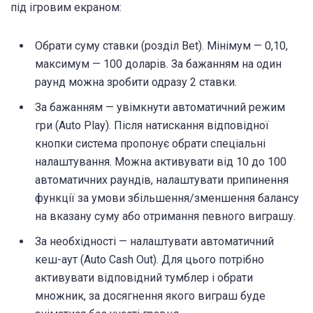
під ігровим екраном:
Обрати суму ставки (розділ Bet). Мінімум — 0,10,
максимум — 100 доларів. За бажанням на один
раунд можна зробити одразу 2 ставки.
За бажанням — увімкнути автоматичний режим
гри (Auto Play). Після натискання відповідної
кнопки система пропонує обрати спеціальні
налаштування. Можна активувати від 10 до 100
автоматичних раундів, налаштувати припинення
функції за умови збільшення/зменшення балансу
на вказану суму або отримання певного виграшу.
За необхідності — налаштувати автоматичний
кеш-аут (Auto Cash Out). Для цього потрібно
активувати відповідний тумблер і обрати
множник, за досягнення якого виграш буде