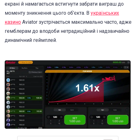
екрані й намагається встигнути забрати виграш до
моменту зникнення цього об’єкта. В
українських
казино
Aviator зустрічається максимально часто, адже
гемблерам до вподоби нетрадиційний і надзвичайно
динамічний геймплей.