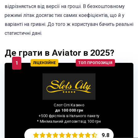
відрізняється від версії на гроші. В безкоштовному
режимі літак досягає тих самих коефіцієнтів, що й у
варіанті на гривні. До того ж користувач бачить реальні
статистичні дані.
Де грати в Aviator в 2025?
1
ЛІЦЕНЗІЙНЕ
Слот Сіті Казино
до 100 000 грн
+500 фріспінів вітального пакету
* Мінімальний депозит від 100 грн
9.8