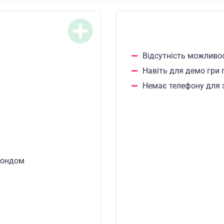
Відсутність можливос
Навіть для демо гри п
Немає телефону для з
фондом