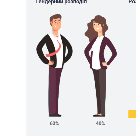
Гендерний розподіл
Ро
60%
40%