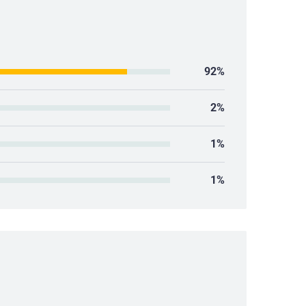
92%
2%
1%
1%