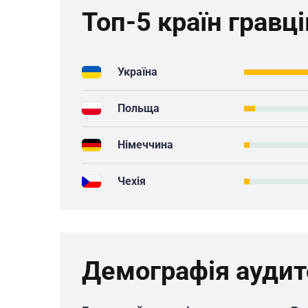
Топ-5 країн гравці
Україна
Польща
Німеччина
Чехія
Демографія аудито