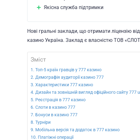
Якісна служба підтримки
Нові гральні заклади, що отримати ліцензію ві
казино Україна. Заклад є власністю ТОВ «СЛОТС 
Зміст
Топ-5 країн гравців у 777 казино
Демографія аудиторії казино 777
Характеристики 777 казино
Дизайн та зовнішній вигляд офіційного сайту 777 
Реєстрація в 777 казино
Слоти в казино 777
Бонуси в казино 777
Турніри
Мобільна версія та додаток в 777 казино
Платіжні операції