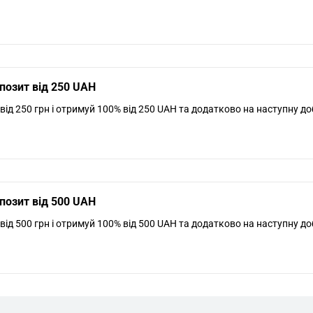
позит від 250 UAH
ід 250 грн і отримуй 100% від 250 UAH та додатково на наступну до
позит від 500 UAH
ід 500 грн і отримуй 100% від 500 UAH та додатково на наступну до