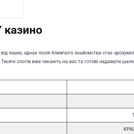
7 казино
від інших, однак після ближчого знайомства стає зрозуміл
 Тисячі слотів вже чекають на вас та готові надавати шале
КРАІ