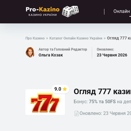
Онлайн
»
»
Огляд 777 к
Про Казино
Каталог Онлайн Казино України
Автор та Головний Редактор
Оновлено:
Ольга Козак
23 Червня 2026
9.0
Огляд 777 кази
Бонус:
75% та 50FS
на деп
Оновлено: 23 Червня 2