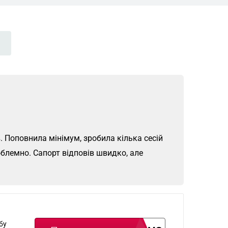
в. Поповнила мінімум, зробила кілька сесій
облемно. Сапорт відповів швидко, але
бу