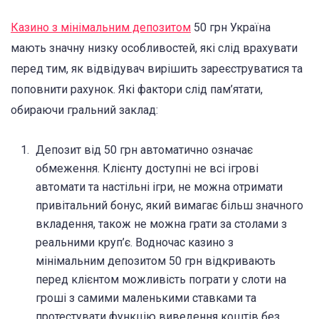
Казино з мінімальним депозитом
50 грн Україна
мають значну низку особливостей, які слід врахувати
перед тим, як відвідувач вирішить зареєструватися та
поповнити рахунок. Які фактори слід пам’ятати,
обираючи гральний заклад:
Депозит від 50 грн автоматично означає
обмеження. Клієнту доступні не всі ігрові
автомати та настільні ігри, не можна отримати
привітальний бонус, який вимагає більш значного
вкладення, також не можна грати за столами з
реальними круп’є. Водночас казино з
мінімальним депозитом 50 грн відкривають
перед клієнтом можливість пограти у слоти на
гроші з самими маленькими ставками та
протестувати функцію виведення коштів без