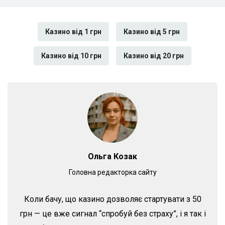
Казино від 1 грн
Казино від 5 грн
Казино від 10 грн
Казино від 20 грн
Ольга Козак
Головна редакторка сайту
Коли бачу, що казино дозволяє стартувати з 50
грн — це вже сигнал “спробуй без страху”, і я так і