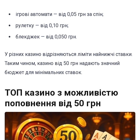
ігрові автомати — від 0,05 грн за спін;
рулетку — від 0,10 грн;
блекджек — від 0,050 грн.
У різних казино відрізняються ліміти найнижчі ставки.
Таким чином, казино від 50 грн надають значний
бюджет для мінімальних ставок.
ТОП казино з можливістю
поповнення від 50 грн