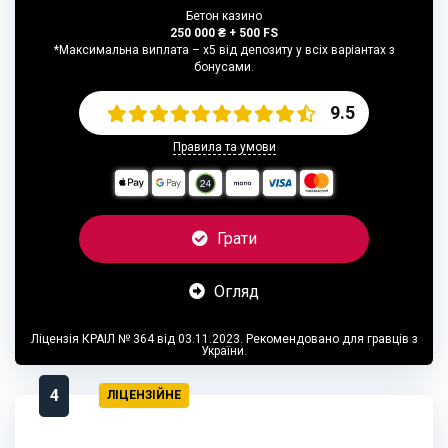
Бетон казино
250 000 ₴ + 500 FS
*Максимальна виплата – х5 від депозиту у всіх варіантах з
бонусами.
9.5
Правила та умови
Грати
Огляд
Ліцензія КРАІЛ № 364 від 03.11.2023. Рекомендовано для гравців з
України.
4
ЛІЦЕНЗІЙНЕ