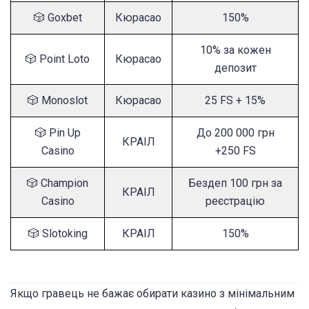
🎲 Goxbet
Кюрасао
150%
10% за кожен
🎲 Point Loto
Кюрасао
депозит
🎲 Monoslot
Кюрасао
25 FS + 15%
🎲 Pin Up
До 200 000 грн
КРАІЛ
Casino
+250 FS
🎲 Champion
Бездеп 100 грн за
КРАІЛ
Casino
реєстрацію
🎲 Slotoking
КРАІЛ
150%
Якщо гравець не бажає обирати казино з мінімальним