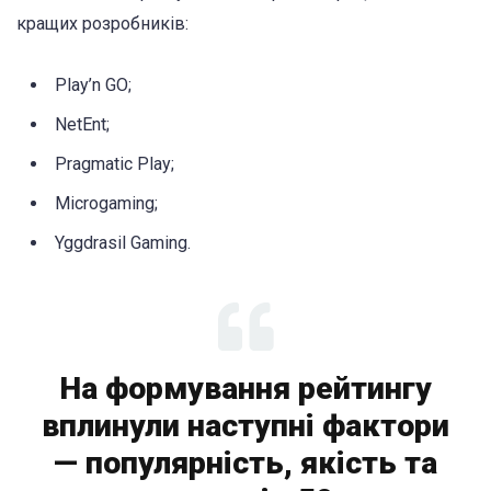
кращих розробників:
Play’n GO;
NetEnt;
Pragmatic Play;
Microgaming;
Yggdrasil Gaming.
На формування рейтингу
вплинули наступні фактори
— популярність, якість та