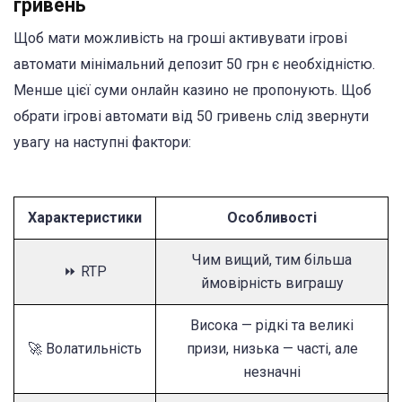
гривень
Щоб мати можливість на гроші активувати ігрові
автомати мінімальний депозит 50 грн є необхідністю.
Менше цієї суми онлайн казино не пропонують. Щоб
обрати ігрові автомати від 50 гривень слід звернути
увагу на наступні фактори:
Характеристики
Особливості
Чим вищий, тим більша
⏩ RTP
ймовірність виграшу
Висока — рідкі та великі
🚀 Волатильність
призи, низька — часті, але
незначні