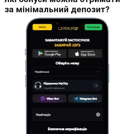
за мінімальний депозит?