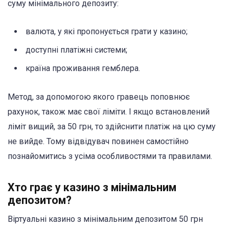
суму мінімального депозиту:
валюта, у які пропонується грати у казино;
доступні платіжні системи;
країна проживання гемблера.
Метод, за допомогою якого гравець поповнює
рахунок, також має свої ліміти. І якщо встановлений
ліміт вищий, за 50 грн, то здійснити платіж на цю суму
не вийде. Тому відвідувач повинен самостійно
познайомитись з усіма особливостями та правилами.
Хто грає у казино з мінімальним
депозитом?
Віртуальні казино з мінімальним депозитом 50 грн