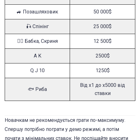
🚙 Позашляховик
50 000$
🎣 Спінінг
25 000$
🧙‍♀️ Бабка, Скриня
12 500$
A K
2500$
Q J 10
1250$
Від х1 до х5000 від
🐟 Риба
ставки
Новачкам не рекомендується грати по-максимуму.
Спершу потрібно пограти у демо режимі, а потім
почати з мінімальних ставок. Не поспішайте вносити