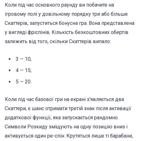
Коли під час основного раунду ви побачите на
ігровому полі у довільному порядку три або більше
Скаттерів, запуститься бонусна гра. Вона представлена
у вигляді фріспінів. Кількість безкоштовних обертів
залежить від того, скільки Скаттерів випало:
3 — 10;
4 — 15;
5 — 20.
Коли під час базової гри на екрані з’являється два
Скаттери, є шанс отримати третій знак після активації
додаткової функції, яка запускається рандомно.
Символи Розкиду зміщують на одну позицію вниз і
активується один ре-спін. Крутяться лише ті барабани,