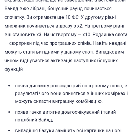
Вайлд вже зібрані, бонусний раунд починається
спочатку. Ви отримаєте ще 10 ФС. У другому рівні
множник починається відразу з х2. На третьому рівні
він становить х3. На четвертому — х10. Родзинка слота
— сюрпризи під час програшних спінів. Навіть невдачі
можуть стати вигідними у даному слоті. Випадковим
чином відбувається активація наступних бонусних
функцій:
поява динаміту розкидає риб по ігровому полю, в
результаті чого вони опиняться в інших комірках і
можуть скласти виграшну комбінацію;
поява гачка витягне довгоочікуваний і такий
потрібний Вайлд;
випадіння базуки замінить всі картинки на нові.