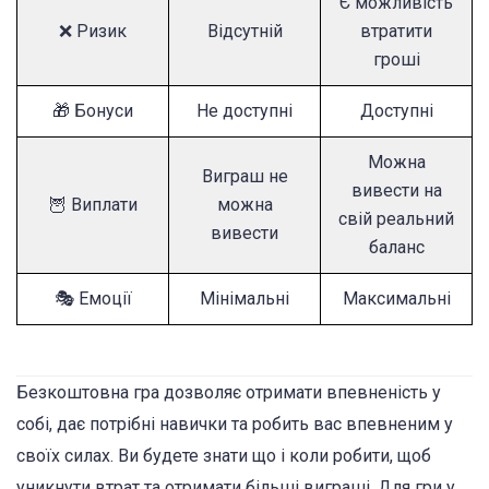
Є можливість
❌ Ризик
Відсутній
втратити
гроші
🎁 Бонуси
Не доступні
Доступні
Можна
Виграш не
вивести на
🦉 Виплати
можна
свій реальний
вивести
баланс
🎭 Емоції
Мінімальні
Максимальні
Безкоштовна гра дозволяє отримати впевненість у
собі, дає потрібні навички та робить вас впевненим у
своїх силах. Ви будете знати що і коли робити, щоб
уникнути втрат та отримати більші виграші. Для гри у