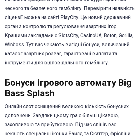
чесного та безпечного гемблінгу. Перевірити наявність
ліцензії можна на сайті PlayCity. Це новий державний
орган з контролю та регулювання азартних ігор.
Кращими закладами є SlotsCity, CasinoUA, Beton, Gorilla,
Winboss. Тут вас чекають вигідні бонуси, величезний
каталог азартних розваг, гарантовані виплати та
інструменти для відповідального гемблінгу.
Бонуси ігрового автомату Big
Bass Splash
Онлайн слот оснащений великою кількість бонусних
доповнень. Завдяки цьому гра є більш цікавою,
захопливою та прибутковою. Під час спінів вас
чекають спеціальні іконки Вайлд та Скаттер, фріспіни