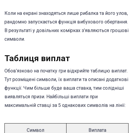
Коли на екрані знаходяться лише рибалка та його улов,
рандомно запускається функція вибухового обертання.
В результаті у довільних комірках з’являються грошові
символи.
Таблиця виплат
Обов’язково на початку гри відкрийте таблицю виплат.
Тут розміщені символи, їх виплати та описані додаткові
функції. Чим більше буде ваша ставка, тим солідніші
виявляться призи. Найбільші виплати при
максимальній ставці за 5 однакових символів на лінії:
Символ
Виплата