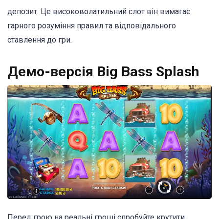
депозит. Це високоволатильний слот він вимагає
гарного розуміння правил та відповідального
ставлення до гри.
Демо-версія Big Bass Splash
Перед грою на реальні гроші спробуйте крутити