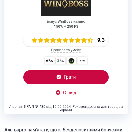
Бонус WinBoss казино
150% + 250 FS
9.3
Правила та умови
Грати
Огляд
Ліцензія КРАІЛ № 430 від 10.09.2024. Рекомендовано для гравців з
України.
Але варто пам’ятати, що із бездепозитними бонусами