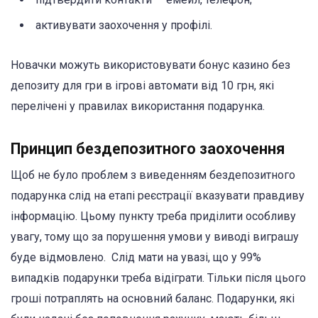
активувати заохочення у профілі.
Новачки можуть використовувати бонус казино без
депозиту для гри в ігрові автомати від 10 грн, які
перелічені у правилах використання подарунка.
Принцип бездепозитного заохочення
Щоб не було проблем з виведенням бездепозитного
подарунка слід на етапі реєстрації вказувати правдиву
інформацію. Цьому пункту треба приділити особливу
увагу, тому що за порушення умови у виводі виграшу
буде відмовлено. Слід мати на увазі, що у 99%
випадків подарунки треба відіграти. Тільки після цього
гроші потраплять на основний баланс. Подарунки, які