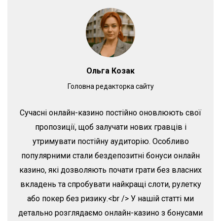
Ольга Козак
Головна редакторка сайту
Сучасні онлайн-казино постійно оновлюють свої
пропозиції, щоб залучати нових гравців і
утримувати постійну аудиторію. Особливо
популярними стали бездепозитні бонуси онлайн
казино, які дозволяють почати грати без власних
вкладень та спробувати найкращі слоти, рулетку
або покер без ризику.<br /> У нашій статті ми
детально розглядаємо онлайн-казино з бонусами