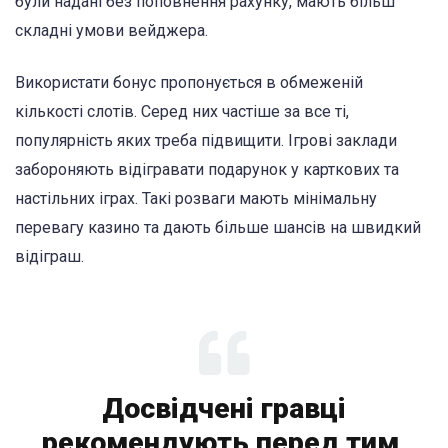
були надані без поповнення рахунку, мають більш
складні умови вейджера.
Використати бонус пропонується в обмеженій
кількості слотів. Серед них частіше за все ті,
популярність яких треба підвищити. Ігрові заклади
забороняють відігравати подарунок у карткових та
настільних іграх. Такі розваги мають мінімальну
перевагу казино та дають більше шансів на швидкий
відіграш.
Досвідчені гравці
рекомендують перед тим,