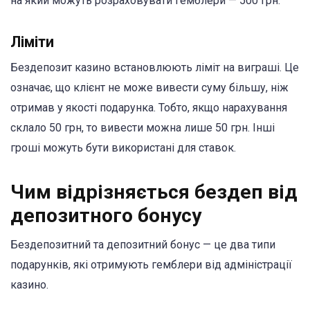
на який можуть розраховувати гемблери — 500 грн.
Ліміти
Бездепозит казино встановлюють ліміт на виграші. Це
означає, що клієнт не може вивести суму більшу, ніж
отримав у якості подарунка. Тобто, якщо нарахування
склало 50 грн, то вивести можна лише 50 грн. Інші
гроші можуть бути використані для ставок.
Чим відрізняється бездеп від
депозитного бонусу
Бездепозитний та депозитний бонус — це два типи
подарунків, які отримують гемблери від адміністрації
казино.