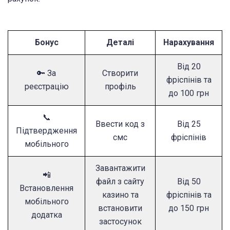
Бонус
Деталі
Нарахування
Від 20
🔑 За
Створити
фріспінів та
реєстрацію
профіль
до 100 грн
📞
Ввести код з
Від 25
Підтвердження
смс
фріспінів
мобільного
Завантажити
📲
файл з сайту
Від 50
Встановлення
казино та
фріспінів та
мобільного
встановити
до 150 грн
додатка
застосунок