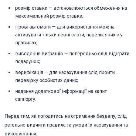
розмір ставки — встановлюються обмеження на
максимальний розмір ставки;
ігрові автомати — для використання можна
активувати тільки певні слоти, перелік яких є у
правилах;
виведення виграшів — попередньо слід відіграти
подарунок;
верифікація — для нарахування слід пройти
перевірку особистих даних;
надання додаткової інформації на запит
саппорту.
Перед тим, як погодитись на отримання бездепу, слід
ретельно вивчити правила та умови їх нарахування та
використання.