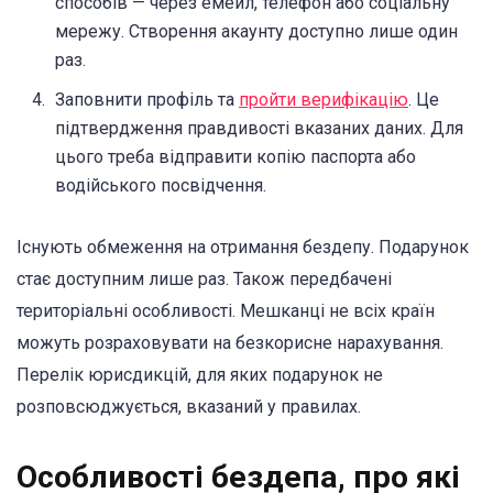
способів — через емейл, телефон або соціальну
мережу. Створення акаунту доступно лише один
раз.
Заповнити профіль та
пройти верифікацію
. Це
підтвердження правдивості вказаних даних. Для
цього треба відправити копію паспорта або
водійського посвідчення.
Існують обмеження на отримання бездепу. Подарунок
стає доступним лише раз. Також передбачені
територіальні особливості. Мешканці не всіх країн
можуть розраховувати на безкорисне нарахування.
Перелік юрисдикцій, для яких подарунок не
розповсюджується, вказаний у правилах.
Особливості бездепа, про які