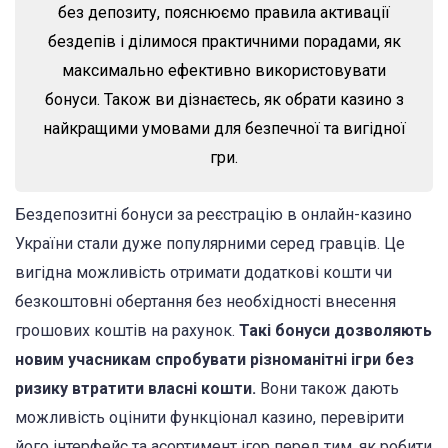
без депозиту, пояснюємо правила активації
бездепів і ділимося практичними порадами, як
максимально ефективно використовувати
бонуси. Також ви дізнаєтесь, як обрати казино з
найкращими умовами для безпечної та вигідної
гри.
Бездепозитні бонуси за реєстрацію в онлайн-казино
України стали дуже популярними серед гравців. Це
вигідна можливість отримати додаткові кошти чи
безкоштовні обертання без необхідності внесення
грошових коштів на рахунок.
Такі бонуси дозволяють
новим учасникам спробувати різноманітні ігри без
ризику втратити власні кошти.
Вони також дають
можливість оцінити функціонал казино, перевірити
його інтерфейс та асортимент ігор перед тим, як робити