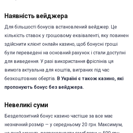
Наявність вейджера
Для більшості бонусів встановлений вейджер. Це
кількість ставок у грошовому еквіваленті, яку повинен
здійснити клієнт онлайн казино, щоб бонусні гроші
були переведені на основний рахунок і стали доступні
для виведення. У разі використання фріспінів ця
вимога актуальна для коштів, виграних під час
безкоштовних обертів.
В Україні є також казино, які
пропонують бонус без вейджера.
Невеликі суми
Бездепозитний бонус казино частіше за все має
незначний розмір — у середньому 20 грн. Максимум,