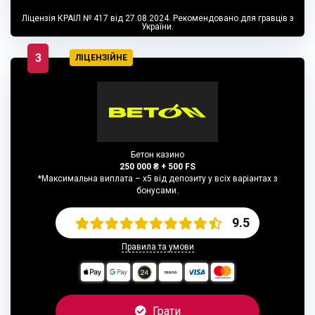
Ліцензія КРАІЛ № 417 від 27.08.2024. Рекомендовано для гравців з
України.
3
ЛІЦЕНЗІЙНЕ
Бетон казино
250 000 ₴ + 500 FS
*Максимальна виплата – х5 від депозиту у всіх варіантах з
бонусами.
9.5
Правила та умови
Грати