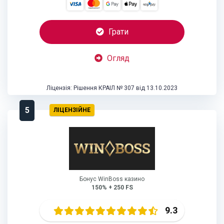
Грати
Огляд
Ліцензія: Рішення КРАІЛ № 307 від 13.10.2023
5
ЛІЦЕНЗІЙНЕ
Бонус WinBoss казино
150% + 250 FS
9.3