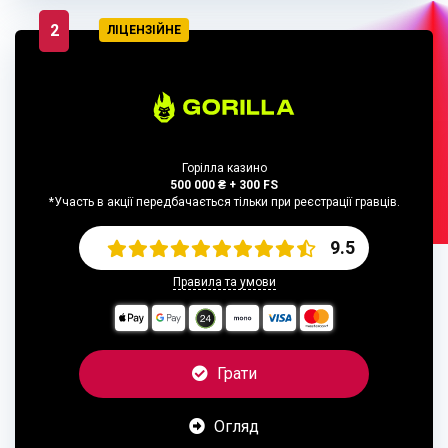
2
ЛІЦЕНЗІЙНЕ
Горілла казино
500 000 ₴ + 300 FS
*Участь в акції передбачається тільки при реєстрації гравців.
9.5
Правила та умови
Грати
Огляд