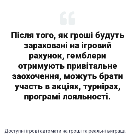
Після того, як гроші будуть
зараховані на ігровий
рахунок, гемблери
отримують привітальне
заохочення, можуть брати
участь в акціях, турнірах,
програмі лояльності.
Доступні ігрові автомати на гроші та реальні виграші.