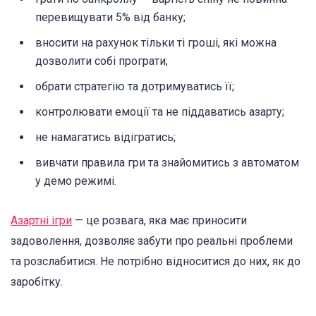
перевищувати 5% від банку;
вносити на рахунок тільки ті гроші, які можна
дозволити собі програти;
обрати стратегію та дотримуватись її;
контролювати емоції та не піддаватись азарту;
не намагатись відігратись;
вивчати правила гри та знайомитись з автоматом
у демо режимі.
Азартні ігри
— це розвага, яка має приносити
задоволення, дозволяє забути про реальні проблеми
та розслабитися. Не потрібно відноситися до них, як до
заробітку.