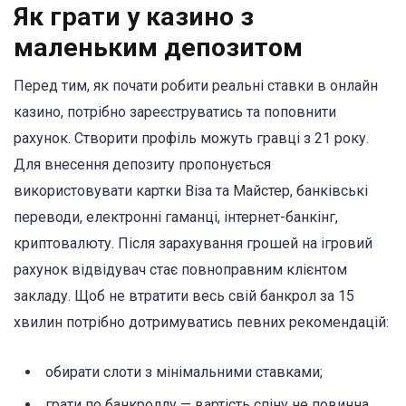
Як грати у казино з
маленьким депозитом
Перед тим, як почати робити реальні ставки в онлайн
казино, потрібно зареєструватись та поповнити
рахунок. Створити профіль можуть гравці з 21 року.
Для внесення депозиту пропонується
використовувати картки Віза та Майстер, банківські
переводи, електронні гаманці, інтернет-банкінг,
криптовалюту. Після зарахування грошей на ігровий
рахунок відвідувач стає повноправним клієнтом
закладу. Щоб не втратити весь свій банкрол за 15
хвилин потрібно дотримуватись певних рекомендацій:
обирати слоти з мінімальними ставками;
грати по банкроллу — вартість спіну не повинна