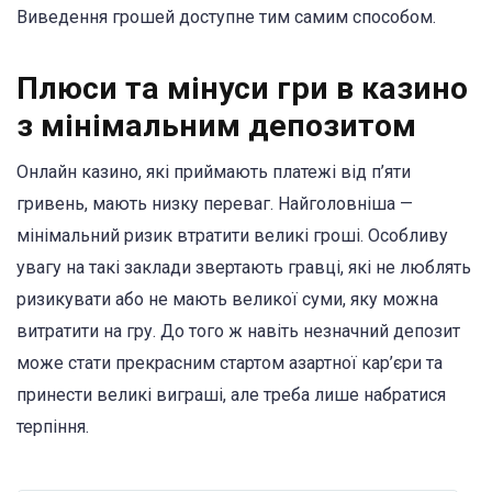
Виведення грошей доступне тим самим способом.
Плюси та мінуси гри в казино
з мінімальним депозитом
Онлайн казино, які приймають платежі від п’яти
гривень, мають низку переваг. Найголовніша —
мінімальний ризик втратити великі гроші. Особливу
увагу на такі заклади звертають гравці, які не люблять
ризикувати або не мають великої суми, яку можна
витратити на гру. До того ж навіть незначний депозит
може стати прекрасним стартом азартної кар’єри та
принести великі виграші, але треба лише набратися
терпіння.