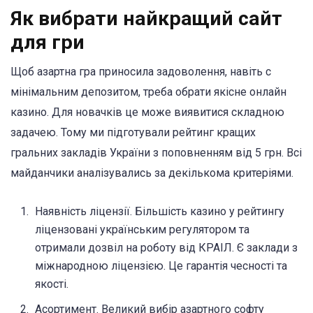
Як вибрати найкращий сайт
для гри
Щоб азартна гра приносила задоволення, навіть с
мінімальним депозитом, треба обрати якісне онлайн
казино. Для новачків це може виявитися складною
задачею. Тому ми підготували рейтинг кращих
гральних закладів України з поповненням від 5 грн. Всі
майданчики аналізувались за декількома критеріями.
Наявність ліцензії. Більшість казино у рейтингу
ліцензовані українським регулятором та
отримали дозвіл на роботу від КРАІЛ. Є заклади з
міжнародною ліцензією. Це гарантія чесності та
якості.
Асортимент. Великий вибір азартного софту