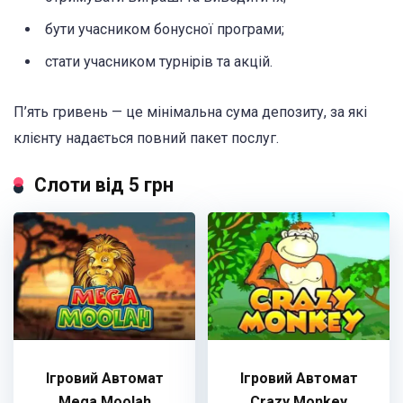
бути учасником бонусної програми;
стати учасником турнірів та акцій.
П’ять гривень — це мінімальна сума депозиту, за які
клієнту надається повний пакет послуг.
Слоти від 5 грн
Ігровий Автомат
Ігровий Автомат
Crazy Monkey
Mega Moolah