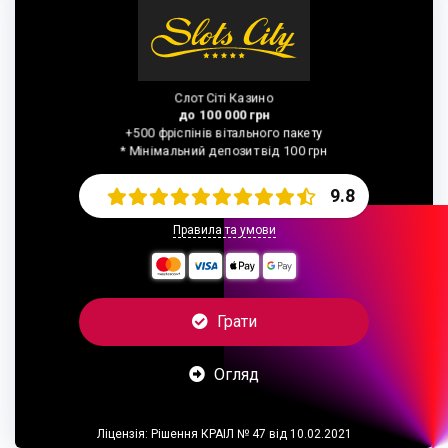
Слот Сіті Казино
до 100 000 грн
+500 фріспінів вітального пакету
* Мінімальний депозит від 100 грн
9.8
Правила та умови
Грати
Огляд
Ліцензія: Рішення КРАІЛ № 47 від 10.02.2021