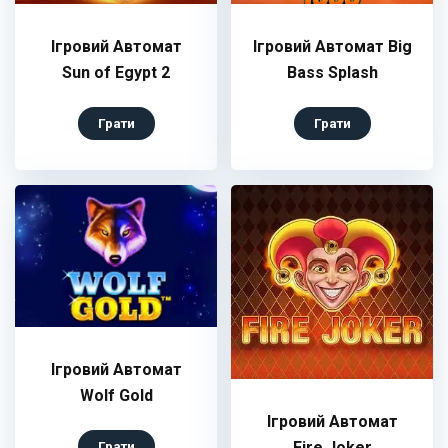
Ігровий Автомат
Ігровий Автомат Big
Sun of Egypt 2
Bass Splash
Грати
Грати
Ігровий Автомат
Wolf Gold
Ігровий Автомат
Fire Joker
Грати