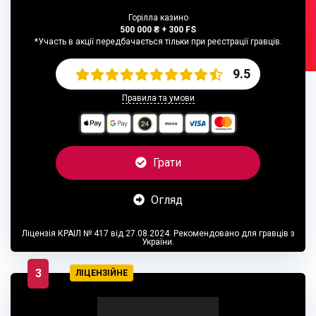
Горілла казино
500 000 ₴ + 300 FS
*Участь в акції передбачається тільки при реєстрації гравців.
9.5
Правила та умови
Грати
Огляд
Ліцензія КРАІЛ № 417 від 27.08.2024. Рекомендовано для гравців з
України.
3
ЛІЦЕНЗІЙНЕ