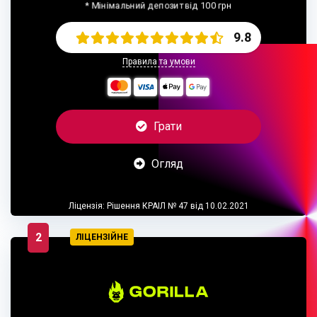
* Мінімальний депозит від 100 грн
9.8
Правила та умови
Грати
Огляд
Ліцензія: Рішення КРАІЛ № 47 від 10.02.2021
2
ЛІЦЕНЗІЙНЕ