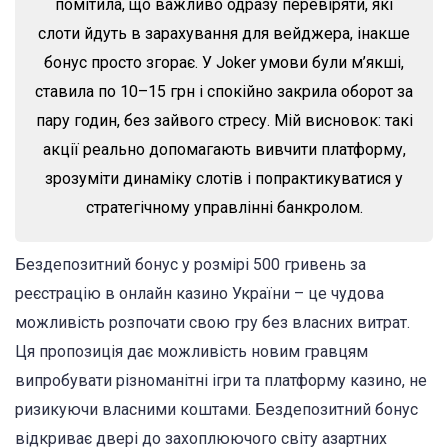
помітила, що важливо одразу перевіряти, які
слоти йдуть в зарахування для вейджера, інакше
бонус просто згорає. У Joker умови були м’якші,
ставила по 10–15 грн і спокійно закрила оборот за
пару годин, без зайвого стресу. Мій висновок: такі
акції реально допомагають вивчити платформу,
зрозуміти динаміку слотів і попрактикуватися у
стратегічному управлінні банкролом.
Бездепозитний бонус у розмірі 500 гривень за
реєстрацію в онлайн казино України – це чудова
можливість розпочати свою гру без власних витрат.
Ця пропозиція дає можливість новим гравцям
випробувати різноманітні ігри та платформу казино, не
ризикуючи власними коштами. Бездепозитний бонус
відкриває двері до захоплюючого світу азартних