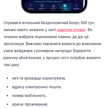
Отримати вітальний бездепозитний бонус 500 грн
зможе навіть новачок у світі
азартних розваг
. Ви
повинні вибрати ліцензоване казино, де діє ця
пропозиція. Важливо порівняти вимоги до виконання
умов вейджера з розміром нагороди. Відкриття
рахунку обов’язкове, у процесі чого потрібно вказати
такі дані:
ім’я та прізвище користувача;
адресу електронної пошти;
номер мобільного;
країну проживання;