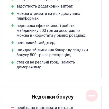
відсутність додаткових витрат;
можна отримати на всіх доступних
платформах;
перевірка ефективності роботи
майданчику 500 грн за реєстрацію
можна використати у різних розділах;
невеликий вейджер;
швидке збільшення банкролу завдяки
бонусу 500 грн за реєстрацію;
ставки на реальні гроші замість
деморежиму.
Недоліки бонусу
необхідно відігравати виграші.