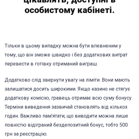
особистому кабінеті.
Тільки в цьому випадку можна бути впевненим у
тому, що він зможе швидко і без додаткових витрат
перевести в готівку отриманий виграш.
Додатково слід звернути увагу на ліміти. Вони мають
залишатися досить широкими. Якщо казино не стягує
додаткову комісію, гравець отримає всю суму бонусу.
Терміни виведення зазвичай становлять від кількох
годин. Важливо пам’ятати, що виводити можна лише
повністю відіграний бездепозитний бонус, тобто 500
грн за реєстрацію.