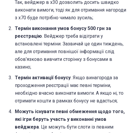
Так, вейджер в х30 дозволить досить швидко
виконати вимоги, тоді як для отримання нагороди
з х70 буде потрібно чимало зусиль;
Термін виконання умов бонусу 500 грн за
реєстрацію
. Вейджер треба відіграти у
встановлені терміни. Зазвичай це один тиждень,
але для отримання повнішої інформації слід
обов’язково вивчити сторінку з бонусами в
казино;
Термін активації бонусу
. Якщо винагорода за
проходження реєстрації має певні терміни,
необхідно вчасно виконати вимоги. А якщо ні, то
отримати кошти в рамках бонусу не вдасться;
Можуть існувати певні обмеження щодо того,
які ігри беруть участь у виконанні умов
вейджера
. Це можуть бути слоти із певним