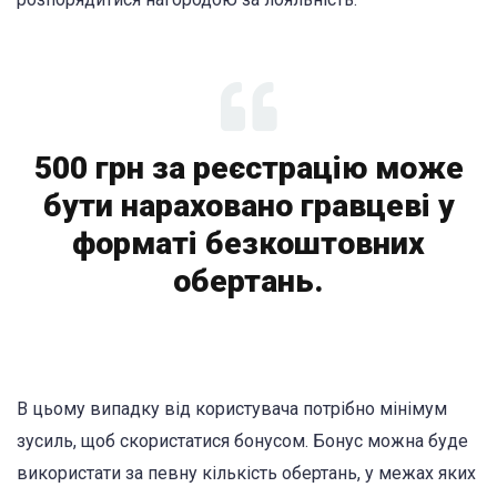
500 грн за реєстрацію може
бути нараховано гравцеві у
форматі безкоштовних
обертань.
В цьому випадку від користувача потрібно мінімум
зусиль, щоб скористатися бонусом. Бонус можна буде
використати за певну кількість обертань, у межах яких