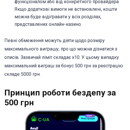
функціоналом або від конкретного провайдера.
Якщо додаткові вимоги не встановлені, кошти
можна буде відігравати у всіх розділах,
представлених онлайн-казино.
Певні обмеження можуть діяти щодо розміру
максимального виграшу, про що можна дізнатися з
описів. Зазвичай ліміт складає х10. У цьому випадку
максимальний виграш за бонус 500 грн за реєстрацію
складе 5000 грн.
Принцип роботи бездепу за
500 грн