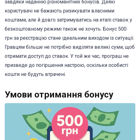
завдяки наданню різноманітних бонусів. Деякі
користувачі не бажають ризикувати власними
коштами, але й довго затримуватись на етапі ставок у
безкоштовному режимі також не хочуть. Бонус 500
грн за реєстрацію стане ідеальним виходом із ситуації.
Гравцям більше не потрібно виділяти великі суми, щоб
отримати доступ до ставок. У той же час, програш не
призведе до погіршення настрою, оскільки особисті
кошти не будуть втрачені.
Умови отримання бонусу