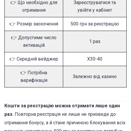
👉 Що необхідно для
Зареєструватися та
отримання
увійти у кабінет
👉 Розмір заохочення
500 грн за реєстрацію
👉 Допустиме число
1 раз
активацій
👉 Середній вейджер
Х30-40
👉 Потрібна
Залежно від казино
верифікація
Кошти за реєстрацію можна отримати лише один
раз.
Повторна реєстрація не лише не призведе до
отримання бонусу, а й стане причиною блокування всіх