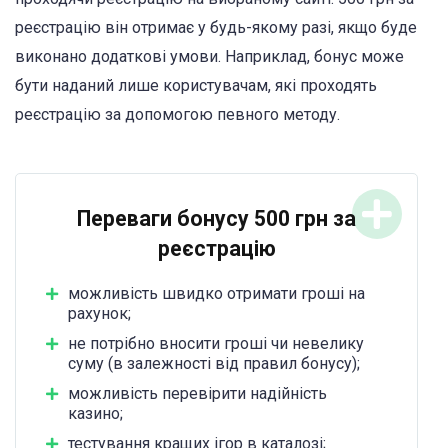
реєстрацію він отримає у будь-якому разі, якщо буде
виконано додаткові умови. Наприклад, бонус може
бути наданий лише користувачам, які проходять
реєстрацію за допомогою певного методу.
Переваги бонусу 500 грн за
реєстрацію
можливість швидко отримати гроші на
рахунок;
не потрібно вносити гроші чи невелику
суму (в залежності від правил бонусу);
можливість перевірити надійність
казино;
тестування кращих ігор в каталозі;