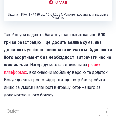
Огляд
Ліцензія КРАІЛ № 430 від 10.09.2024. Рекомендовано для гравців з
України.
Такі бонуси надають багато українських казино.
500
грн за реєстрацію – це досить велика сума, яка
дозволить успішно розпочати вивчати майданчик та
його асортимент без необхідності витрачати час на
поповнення.
Нагороду можна отримати на
різних
платформах
, включаючи мобільну версію та додаток.
Бонус досить просто відіграти, що потрібно зробити
лише за умови наявності виграшу, отриманого за
допомогою цього бонусу.
Зміст