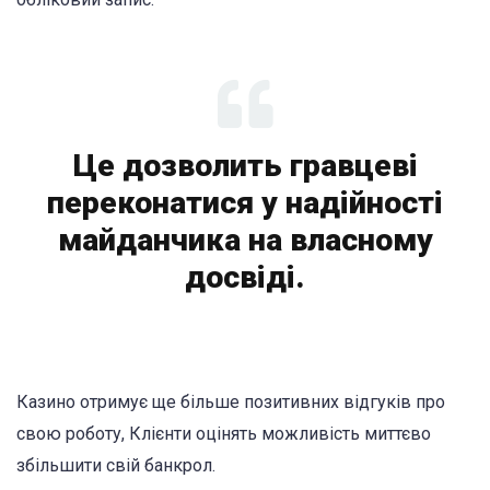
Це дозволить гравцеві
переконатися у надійності
майданчика на власному
досвіді.
Казино отримує ще більше позитивних відгуків про
свою роботу, Клієнти оцінять можливість миттєво
збільшити свій банкрол.