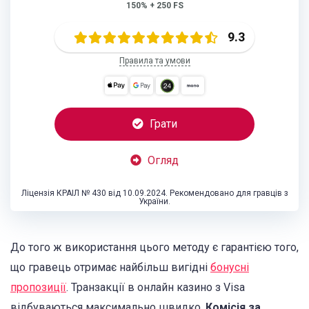
150% + 250 FS
9.3
Правила та умови
Грати
Огляд
Ліцензія КРАІЛ № 430 від 10.09.2024. Рекомендовано для гравців з
України.
До того ж використання цього методу є гарантією того,
що гравець отримає найбільш вигідні
бонусні
пропозиції
. Транзакції в онлайн казино з Visa
відбуваються максимально швидко.
Комісія за