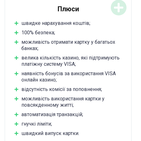
Плюси
швидке нарахування коштів;
100% безпека;
можливість отримати картку у багатьох
банках;
велика кількість казино, які підтримують
платіжну систему VISA;
наявність бонусів за використання VISA
онлайн казино;
відсутність комісії за поповнення;
можливість використання картки у
повсякденному житті;
автоматизація транзакцій;
гнучкі ліміти;
швидкий випуск картки.