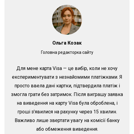
Ольга Козак
Головна редакторка сайту
Для мене карта Visa — це вибір, коли не хочу
експериментувати з незнайомими платіжками. Я
просто ввела дані картки, підтвердила платіж і
змогла грати без затримок. Після виграшу заявка
на виведення на карту Visa була оброблена, і
гроші з’явилися на рахунку через 15 хвилин.
Важливо лише звертати увагу на комісії банку
або обмеження виведення.