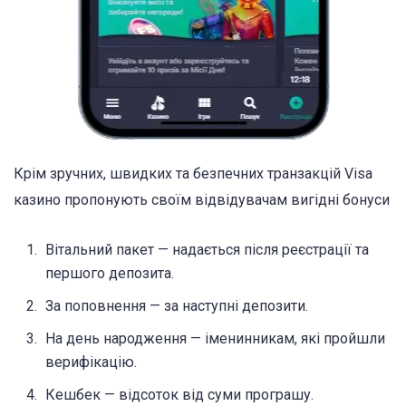
Крім зручних, швидких та безпечних транзакцій Visa
казино пропонують своїм відвідувачам вигідні бонуси
Вітальний пакет — надається після реєстрації та
першого депозита.
За поповнення — за наступні депозити.
На день народження — іменинникам, які пройшли
верифікацію.
Кешбек — відсоток від суми програшу.