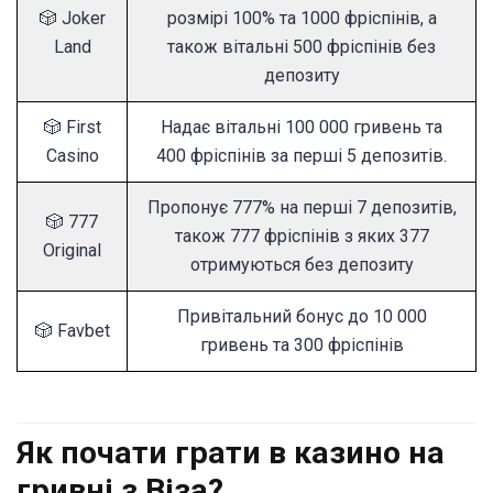
🎲 Joker
розмірі 100% та 1000 фріспінів, а
Land
також вітальні 500 фріспінів без
депозиту
🎲 First
Надає вітальні 100 000 гривень та
Casino
400 фріспінів за перші 5 депозитів.
Пропонує 777% на перші 7 депозитів,
🎲 777
також 777 фріспінів з яких 377
Original
отримуються без депозиту
Привітальний бонус до 10 000
🎲 Favbet
гривень та 300 фріспінів
Як почати грати в казино на
гривні з Віза?