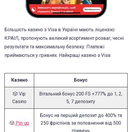
Більшість казино з Visa в Україні мають ліцензію
КРАІЛ, пропонують великий асортимент розваг, чесні
результати та максимальну безпеку. Платежі
приймаються у гривнях. Найкращі казино з Visa:
Казино
Бонус
🎲 Vip
Вітальний бонус 200 FS +777% до 1, 2,
Casino
5, 7 депозиту
Бонус на перший депозит до 400% та
🎲
Pin-up
250 фріспінів за поповнення від 500
гривень