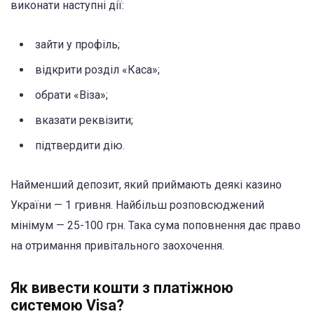
виконати наступні дії:
зайти у профіль;
відкрити розділ «Каса»;
обрати «Віза»;
вказати реквізити;
підтвердити дію.
Найменший депозит, який приймають деякі казино
України — 1 гривня. Найбільш розповсюджений
мінімум — 25-100 грн. Така сума поповнення дає право
на отримання привітального заохочення.
Як вивести кошти з платіжною
системою Visa?