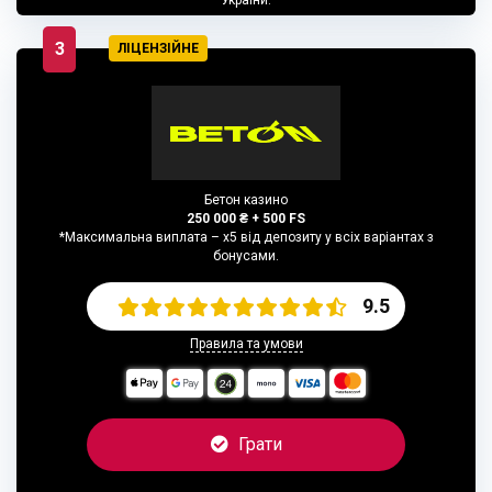
України.
3
ЛІЦЕНЗІЙНЕ
Бетон казино
250 000 ₴ + 500 FS
*Максимальна виплата – х5 від депозиту у всіх варіантах з
бонусами.
9.5
Правила та умови
Грати