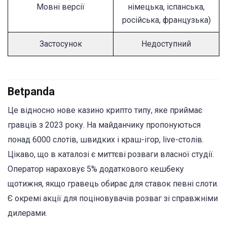
Мовні версії
німецька, іспанська,
російська, французька)
Застосунок
Недоступний
Betpanda
Це відносно нове казино крипто типу, яке приймає
гравців з 2023 року. На майданчику пропонуються
понад 6000 слотів, швидких і краш-ігор, live-столів.
Цікаво, що в каталозі є миттєві розваги власної студії.
Оператор нараховує 5% додаткового кешбеку
щотижня, якщо гравець обирає для ставок певні слоти.
Є окремі акції для поціновувачів розваг зі справжніми
дилерами.