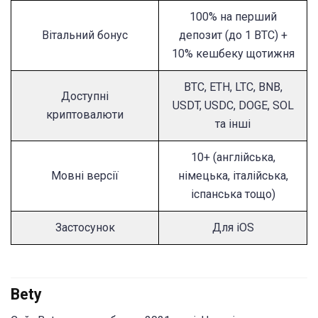
100% на перший
Вітальний бонус
депозит (до 1 BTC) +
10% кешбеку щотижня
BTC, ETH, LTC, BNB,
Доступні
USDT, USDC, DOGE, SOL
криптовалюти
та інші
10+ (англійська,
Мовні версії
німецька, італійська,
іспанська тощо)
Застосунок
Для iOS
Bety