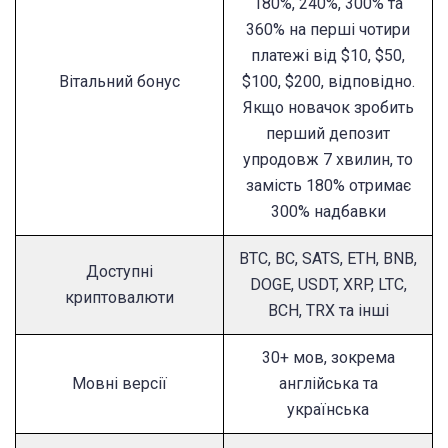
180%, 240%, 300% та
360% на перші чотири
платежі від $10, $50,
Вітальний бонус
$100, $200, відповідно.
Якщо новачок зробить
перший депозит
упродовж 7 хвилин, то
замість 180% отримає
300% надбавки
BTC, BC, SATS, ETH, BNB,
Доступні
DOGE, USDT, XRP, LTC,
криптовалюти
BCH, TRX та інші
30+ мов, зокрема
Мовні версії
англійська та
українська