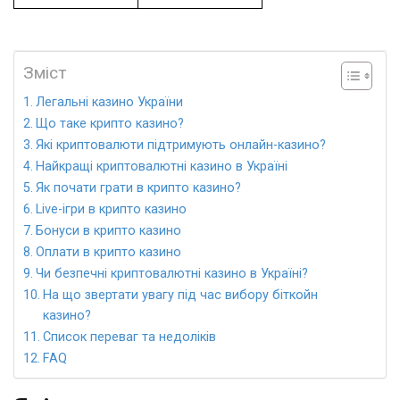
Зміст
Легальні казино України
Що таке крипто казино?
Які криптовалюти підтримують онлайн-казино?
Найкращі криптовалютні казино в Україні
Як почати грати в крипто казино?
Live-ігри в крипто казино
Бонуси в крипто казино
Оплати в крипто казино
Чи безпечні криптовалютні казино в Україні?
На що звертати увагу під час вибору біткойн
казино?
Список переваг та недоліків
FAQ