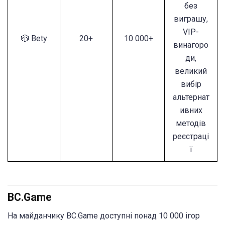
без
виграшу,
VIP-
🎲 Bety
20+
10 000+
винагоро
ди,
великий
вибір
альтернат
ивних
методів
реєстраці
ї
BC.Game
На майданчику BC.Game доступні понад 10 000 ігор