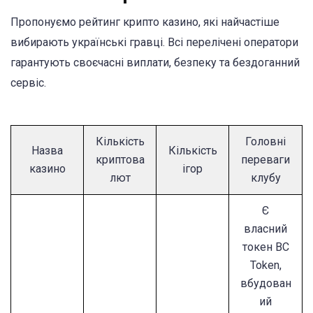
Пропонуємо рейтинг крипто казино, які найчастіше
вибирають українські гравці. Всі перелічені оператори
гарантують своєчасні виплати, безпеку та бездоганний
сервіс.
Кількість
Головні
Назва
Кількість
криптова
переваги
казино
ігор
лют
клубу
Є
власний
токен BC
Token,
вбудован
ий