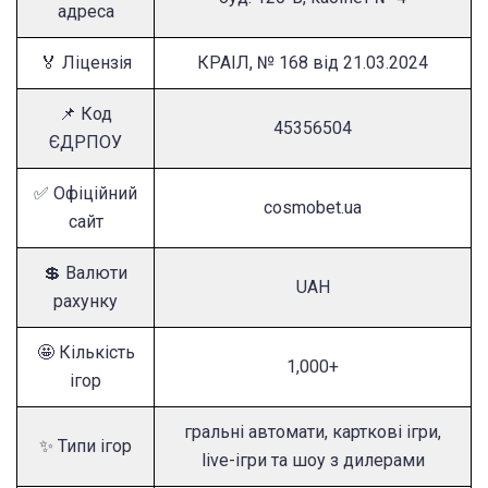
адреса
🏅 Ліцензія
КРАІЛ, № 168 від 21.03.2024
📌 Код
45356504
ЄДРПОУ
✅ Офіційний
cosmobet.ua
сайт
💲 Валюти
UAH
рахунку
🤩 Кількість
1,000+
ігор
гральні автомати, карткові ігри,
✨ Типи ігор
live-ігри та шоу з дилерами