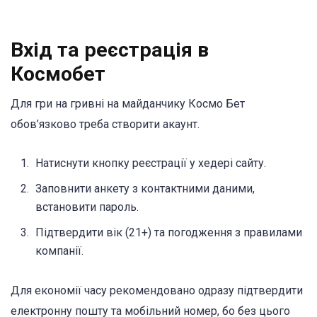
Вхід та реєстрація в
Космобет
Для гри на гривні на майданчику Космо Бет
обов’язково треба створити акаунт.
Натиснути кнопку реєстрації у хедері сайту.
Заповнити анкету з контактними даними,
встановити пароль.
Підтвердити вік (21+) та погодження з правилами
компанії.
Для економії часу рекомендовано одразу підтвердити
електронну пошту та мобільний номер, бо без цього