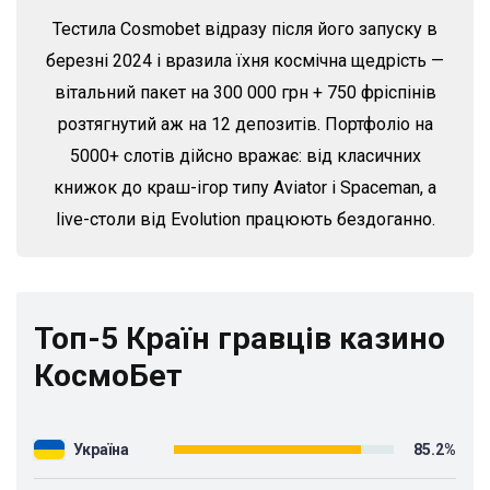
Тестила Cosmobet відразу після його запуску в
березні 2024 і вразила їхня космічна щедрість —
вітальний пакет на 300 000 грн + 750 фріспінів
розтягнутий аж на 12 депозитів. Портфоліо на
5000+ слотів дійсно вражає: від класичних
книжок до краш-ігор типу Aviator і Spaceman, а
live-столи від Evolution працюють бездоганно.
Топ-5 Країн гравців казино
КосмоБет
Україна
85.2%