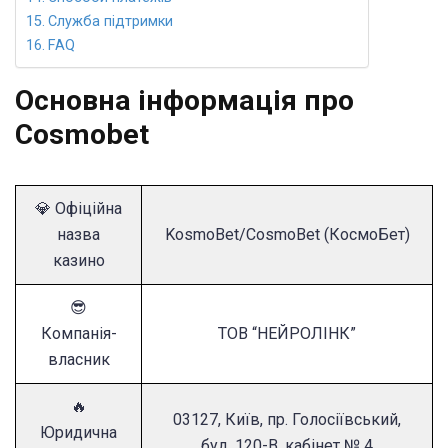
Служба підтримки
FAQ
Основна інформація про
Cosmobet
💎 Офіційна
назва
KosmoBet/CosmoBet (КосмоБет)
казино
😎
Компанія-
ТОВ “НЕЙРОЛІНК”
власник
🔥
03127, Київ, пр. Голосіївський,
Юридична
буд. 120-В, кабінет № 4