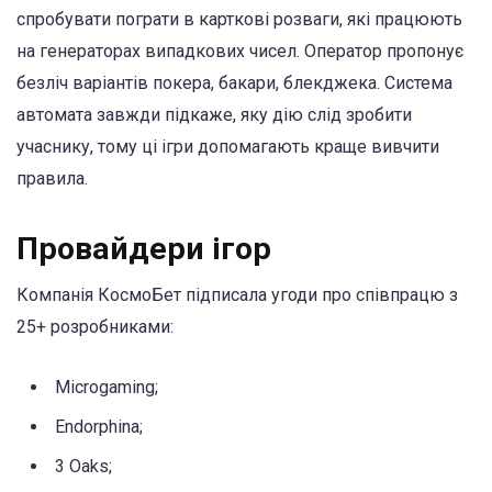
спробувати пограти в карткові розваги, які працюють
на генераторах випадкових чисел. Оператор пропонує
безліч варіантів покера, бакари, блекджека. Система
автомата завжди підкаже, яку дію слід зробити
учаснику, тому ці ігри допомагають краще вивчити
правила.
Провайдери ігор
Компанія КосмоБет підписала угоди про співпрацю з
25+ розробниками:
Microgaming;
Endorphina;
3 Oaks;