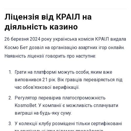
Ліцензія від КРАІЛ на
діяльність казино
26 березня 2024 року українська комісія КРАІЛ видала
Космо Бет дозвіл на організацію азартних ігор онлайн.
Наявність ліцензії говорить про наступне:
Грати на платформі можуть особи, яким вже
виповнився 21 рік. Вік гравців перевіряється під
час обов’язкової верифікації.
Регулятор перевірив платоспроможність
KosmoBet. У компанії є можливість сплачувати
виграші на будь-яку суму.
У колекції клубу розміщені тільки сертифіковані