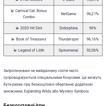
💫 Carnival Cat: Bonus
NetGame
96,21%
Combo
💫 2020 Hit Slot
Endorphina
96%
💫 Book of Treasures
Thunderspin
96,16%
💫 Legend of Lilith
Spinomenal
92,06%
Запропоновані на майданчику слоти часто
супроводжуються спеціальними бонусами. Це можуть
бути ризик-гра, безкоштовні обертання, додаткові
множники, Expanding Wilds або Mystery Symbols.
Безкоштовні ігри