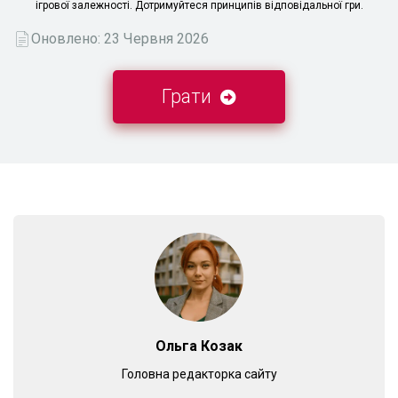
ігрової залежності. Дотримуйтеся принципів відповідальної гри.
Оновлено: 23 Червня 2026
Грати
Ольга Козак
Головна редакторка сайту