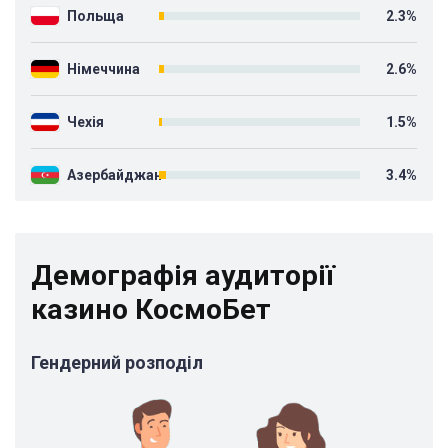
Польща
2.3%
Німеччина
2.6%
Чехія
1.5%
Азербайджан
3.4%
Демографія аудиторії
казино КосмоБет
Гендерний розподіл