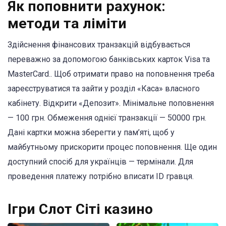
Як поповнити рахунок:
методи та ліміти
Здійснення фінансових транзакцій відбувається
переважно за допомогою банківських карток Visa та
MasterCard.. Щоб отримати право на поповнення треба
зареєструватися та зайти у розділ «Каса» власного
кабінету. Відкрити «Депозит». Мінімальне поповнення
— 100 грн. Обмеження однієї транзакції — 50000 грн.
Дані картки можна зберегти у пам’яті, щоб у
майбутньому прискорити процес поповнення. Ще один
доступний спосіб для українців — термінали. Для
проведення платежу потрібно вписати ID гравця.
Ігри Слот Сіті казино