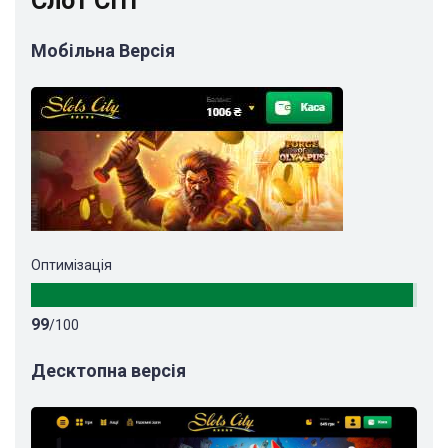
Слот Сіті
Мобільна Версія
Оптимізація
99
/100
Десктопна версія