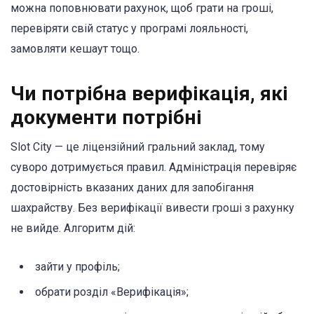
можна поповнювати рахунок, щоб грати на гроші,
перевіряти свій статус у програмі лояльності,
замовляти кешаут тощо.
Чи потрібна верифікація, які
документи потрібні
Slot City — це ліцензійний гральний заклад, тому
суворо дотримується правил. Адміністрація перевіряє
достовірність вказаних даних для запобігання
шахрайству. Без верифікації вивести гроші з рахунку
не вийде. Алгоритм дій:
зайти у профіль;
обрати розділ «Верифікація»;