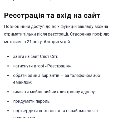
Реєстрація та вхід на сайт
Повноцінний доступ до всіх функцій закладу можна
отримати тільки після реєстрації. Створення профілю
можливе з 21 року. Алгоритм дій:
зайти на сайт Слот Сіті;
натиснути вгорі «Реєстрація»;
обрати один з варіантів — за телефоном або
емейлом;
вказати мобільний чи електронну адресу;
придумати пароль;
підтвердити повноліття та ознайомлення з
правилами.