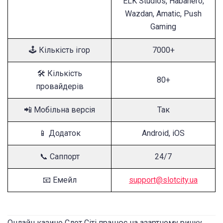
ELK Studios, Habanero,
Wazdan, Amatic, Push
Gaming
🕹️ Кількість ігор
7000+
🛠️ Кількість
80+
провайдерів
📲 Мобільна версія
Так
📱 Додаток
Android, iOS
📞 Саппорт
24/7
📧 Емейл
support@slotcity.ua
Онлайн казино Слот Сіті працює на азартному ринку