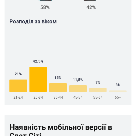
58%
42%
Розподіл за віком
Наявність мобільної версії в