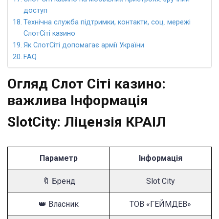
доступ
Технічна служба підтримки, контакти, соц. мережі
СлотСіті казино
Як СлотСіті допомагає армії України
FAQ
Огляд Слот Сіті казино:
важлива Інформація
SlotCity: Ліцензія КРАІЛ
Параметр
Інформація
🔖 Бренд
Slot City
👑 Власник
ТОВ «ГЕЙМДЕВ»