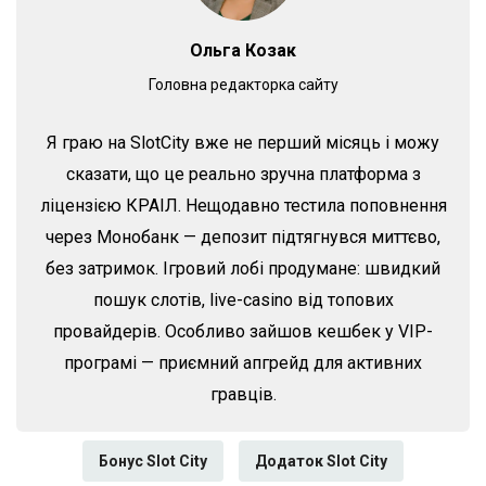
Ольга Козак
Головна редакторка сайту
Я граю на SlotCity вже не перший місяць і можу
сказати, що це реально зручна платформа з
ліцензією КРАІЛ. Нещодавно тестила поповнення
через Монобанк — депозит підтягнувся миттєво,
без затримок. Ігровий лобі продумане: швидкий
пошук слотів, live-casino від топових
провайдерів. Особливо зайшов кешбек у VIP-
програмі — приємний апгрейд для активних
гравців.
Бонус Slot City
Додаток Slot City