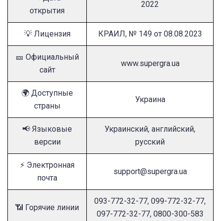
2022
открытия
💡 Лицензия
КРАИЛ, № 149 от 08.08.2023
🎫 Официальный
www.supergra.ua
сайт
🌍 Доступные
Украина
страны
📢 Языковые
Украинский, английский,
версии
русский
⚡️ Электронная
support@supergra.ua
почта
093-772-32-77, 099-772-32-77,
📶 Горячие линии
097-772-32-77, 0800-300-583