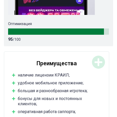
Оптимизация
95
/100
Преимущества
наличие лицензии КРАИЛ;
удобное мобильное приложение;
большая и разнообразная игротека;
бонусы для новых и постоянных
клиентов;
оперативная работа саппорта;