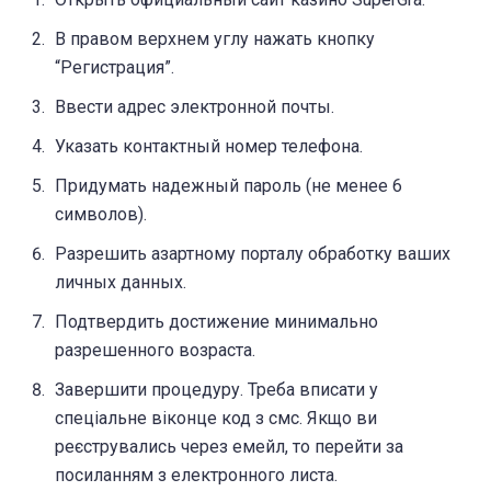
В правом верхнем углу нажать кнопку
“Регистрация”.
Ввести адрес электронной почты.
Указать контактный номер телефона.
Придумать надежный пароль (не менее 6
символов).
Разрешить азартному порталу обработку ваших
личных данных.
Подтвердить достижение минимально
разрешенного возраста.
Завершити процедуру. Треба вписати у
спеціальне віконце код з смс. Якщо ви
реєструвались через емейл, то перейти за
посиланням з електронного листа.