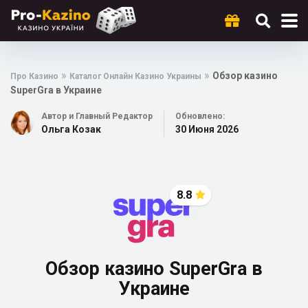
»
»
Обзор казино
Про Казино
Каталог Онлайн Казино Украины
SuperGra в Украине
Автор и Главный Редактор
Обновлено:
Ольга Козак
30 Июня 2026
8.8
Обзор казино SuperGra в
Украине