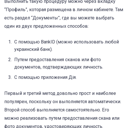
Выполнить такую процедуру можно через вкладку
“Профиль”, которая размещена в личном кабинете. Там
есть раздел “Документы”, где вы можете выбрать
один из двух предложенных способов:
С помощью BankID (можно использовать любой
украинский банк).
Путем предоставления сканов или фото
документов, подтверждающих личность.
С помощью приложения Дія.
Первый и третий метод довольно прост и наиболее
популярен, поскольку он выполняется автоматически.
Второй способ выполняется самостоятельно. Его
можно реализовать путем предоставления скана или
фото документов, удостоверяющих личность.