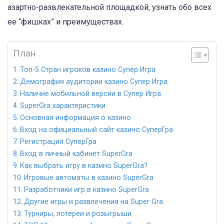
азартно-развлекательной площадкой, узнать обо всех
ее “фишках” и преимуществах.
План
Топ-5 Стран игроков казино Супер Игра
Демография аудитории казино Супер Игра
Наличие мобильной версии в Супер Игра
SuperGra характеристики
Основная информация о казино
Вход на официальный сайт казино СуперГра
Регистрация СуперГра
Вход в личный кабинет SuperGra
Как выбрать игру в казино SuperGra?
Игровые автоматы в казино SuperGra
Разработчики игр в казино SuperGra
Другие игры и развлечения на Super Gra
Турниры, лотереи и розыгрыши