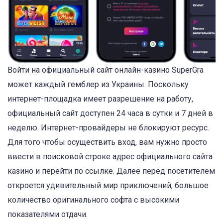
Войти на официальный сайт онлайн-казино SuperGra
может каждый гемблер из Украины. Поскольку
интернет-площадка имеет разрешение на работу,
официальный сайт доступен 24 часа в сутки и 7 дней в
неделю. Интернет-провайдеры не блокируют ресурс.
Для того чтобы осуществить вход, вам нужно просто
ввести в поисковой строке адрес официального сайта
казино и перейти по ссылке. Далее перед посетителем
откроется удивительный мир приключений, большое
количество оригинального софта с высокими
показателями отдачи.