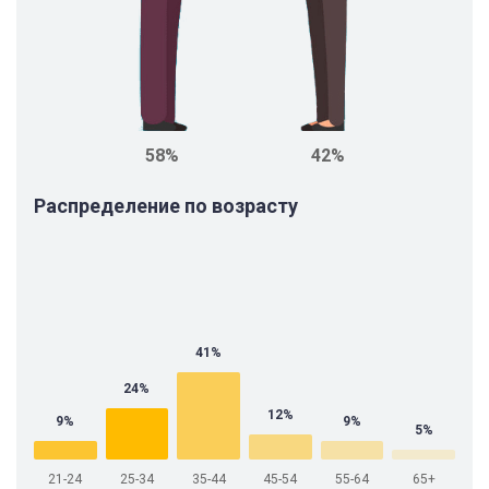
58%
42%
Распределение по возрасту