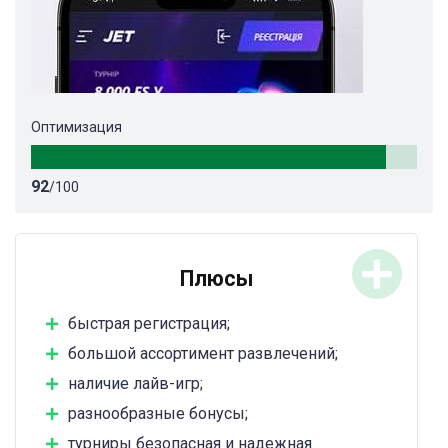
Оптимизация
92
/100
Плюсы
быстрая регистрация;
большой ассортимент развлечений;
наличие лайв-игр;
разнообразные бонусы;
турниры безопасная и надежная