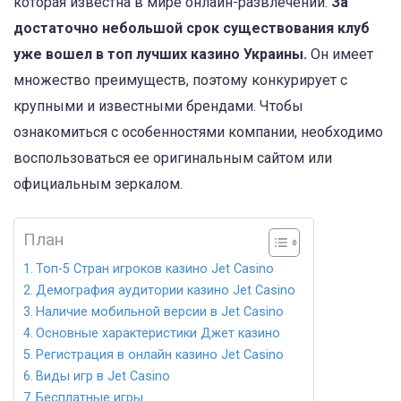
которая известна в мире онлайн-развлечений.
За
достаточно небольшой срок существования клуб
уже вошел в топ лучших казино Украины.
Он имеет
множество преимуществ, поэтому конкурирует с
крупными и известными брендами. Чтобы
ознакомиться с особенностями компании, необходимо
воспользоваться ее оригинальным сайтом или
официальным зеркалом.
План
Топ-5 Стран игроков казино Jet Casino
Демография аудитории казино Jet Casino
Наличие мобильной версии в Jet Casino
Основные характеристики Джет казино
Регистрация в онлайн казино Jet Casino
Виды игр в Jet Casino
Бесплатные игры