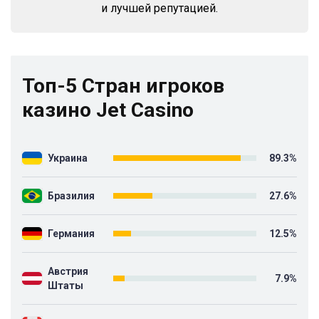
и лучшей репутацией.
Топ-5 Стран игроков
казино Jet Casino
Украина
89.3%
Бразилия
27.6%
Германия
12.5%
Австрия
7.9%
Штаты