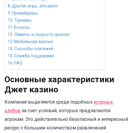
Другие игры Jetcasino
Провайдеры
Турниры
Бонусы
Лимиты и скорость выплат
Мобильная версия
Способы платежей
Служба поддержки
FAQ
Основные характеристики
Джет казино
Компания выделяется среди подобных
игорных
клубов
за счет условий, которые предлагаются
игрокам. Это действительно безопасный и интересный
ресурс с большим количеством развлечений.