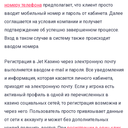
номеру телефона
предполагает, что клиент просто
вводит мобильный номер и пароль от кабинета. Далее
соглашается на условия компании и получает
подтверждение об успешно завершенном процессе.
Вход в таком случае в систему также происходит
вводом номера.
Регистрация в Jet Казино через электронную почту
выполняется вводом e-mail и пароля. Все уведомления
и информация, которая касается личного кабинета,
приходят на электронную почту. Если у игрока есть
активный профиль в одной из перечисленных в
казино социальных сетей, то регистрация возможна и
через него. Пользователь просто привязывает данные
от сети к аккаунту и может без дополнительных
усилий получить доступ. При
регистрации в один клик