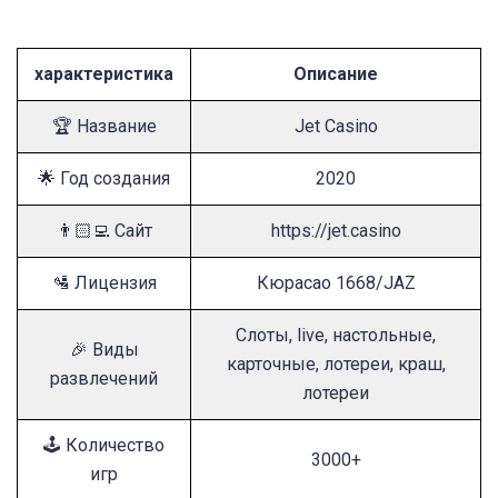
характеристика
Описание
🏆 Название
Jet Casino
🌟 Год создания
2020
👨🏻‍💻 Сайт
https://jet.casino
🛂 Лицензия
Кюрасао 1668/JAZ
Слоты, live, настольные,
🎉 Виды
карточные, лотереи, краш,
развлечений
лотереи
🕹️ Количество
3000+
игр