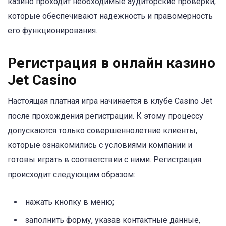
казино проходит необходимые аудиторские проверки,
которые обеспечивают надежность и правомерность
его функционирования.
Регистрация в онлайн казино
Jet Casino
Настоящая платная игра начинается в клубе Casino Jet
после прохождения регистрации. К этому процессу
допускаются только совершеннолетние клиенты,
которые ознакомились с условиями компании и
готовы играть в соответствии с ними. Регистрация
происходит следующим образом:
нажать кнопку в меню;
заполнить форму, указав контактные данные,