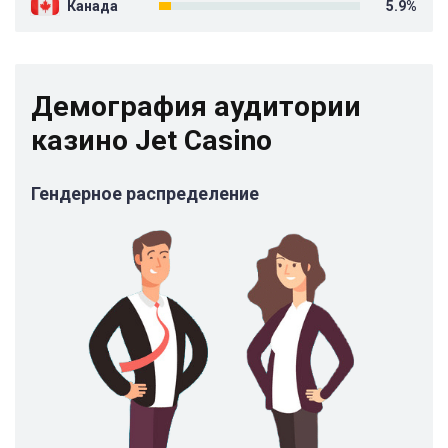
Канада
5.9%
Демография аудитории
казино Jet Casino
Гендерное распределение