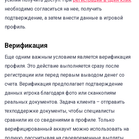
необходимо согласиться на нее, получить
подтверждение, а затем внести данные в игровой
профиль.
Верификация
Еще одним важным условием является верификация
профиля. Это действие выполняется сразу после
регистрации или перед первым выводом денег со
счета. Верификация предполагает подтверждение
данных игрока благодаря фото или сканкопиям
реальных документов. Задача клиента – отправить
техподдержке документы, чтобы специалисты
сравнили их со сведениями в профиле. Только
верифицированный аккаунт можно использовать на
полную, рассчитывая на своевременные выплаты.