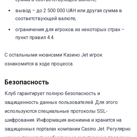
вывод – до 2 500 000 UAH или другая сумма в
соответствующей валюте;
ограничения для игроков из некоторых стран –
пункт правил 4.4.
С остальными нюансами Казино Jet игрок
ознакомится в ходе процесса.
Безопасность
Клуб гарантирует полную безопасность и
защищенность данных пользователей. Для этого
используются специальные протоколы SSL-
шифрования. Информация анонимна и хранится на
защищенных порталах компании Casino Jet. Регулярно