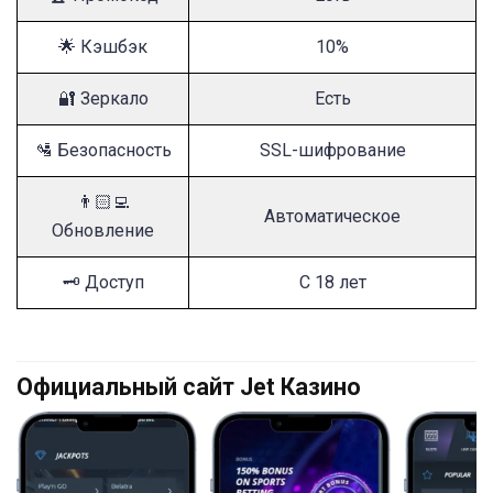
🌟 Кэшбэк
10%
🔐 Зеркало
Есть
🛂 Безопасность
SSL-шифрование
👨🏻‍💻
Автоматическое
Обновление
🗝️ Доступ
С 18 лет
Официальный сайт Jet Казино