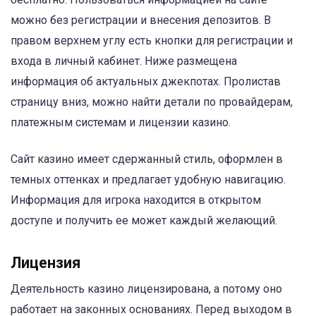
можно без регистрации и внесения депозитов. В
правом верхнем углу есть кнопки для регистрации и
входа в личный кабинет. Ниже размещена
информация об актуальных джекпотах. Пролистав
страницу вниз, можно найти детали по провайдерам,
платежным системам и лицензии казино.
Сайт казино имеет сдержанный стиль, оформлен в
темных оттенках и предлагает удобную навигацию.
Информация для игрока находится в открытом
доступе и получить ее может каждый желающий.
Лицензия
Деятельность казино лицензирована, а потому оно
работает на законных основаниях. Перед выходом в