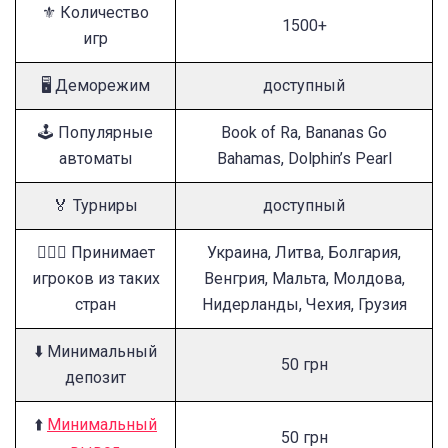
⚜️ Количество
1500+
игр
🖥️ Деморежим
доступный
🕹️ Популярные
Book of Ra, Bananas Go
автоматы
Bahamas, Dolphin’s Pearl
🏅 Турниры
доступный
👨🏾‍⚖️ Принимает
Украина, Литва, Болгария,
игроков из таких
Венгрия, Мальта, Молдова,
стран
Нидерланды, Чехия, Грузия
⬇️ Минимальный
50 грн
депозит
⬆️
Минимальный
50 грн