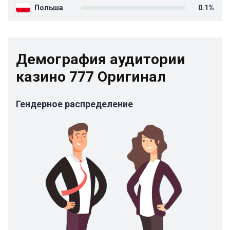
Польша
0.1%
Демография аудитории
казино 777 Оригинал
Гендерное распределение