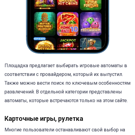
Площадка предлагает выбирать игровые автоматы в
соответствии с провайдером, который их выпустил.
Также можно вести поиск по ключевым особенностям
развлечений. В отдельной категории представлены
автоматы, которые встречаются только на этом сайте.
Карточные игры, рулетка
Многие пользователи останавливают свой выбор на