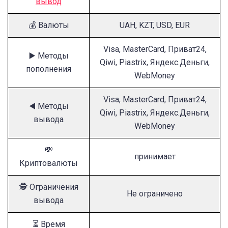
вывод
💰 Валюты
UAH, KZT, USD, EUR
Visa, MasterCard, Приват24,
▶️ Методы
Qiwi, Piastrix, Яндекс.Деньги,
пополнения
WebMoney
Visa, MasterCard, Приват24,
◀️ Методы
Qiwi, Piastrix, Яндекс.Деньги,
вывода
WebMoney
💸
принимает
Криптовалюты
🕵 Ограничения
Не ограничено
вывода
⏳ Время