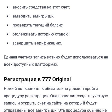
вносить средства на этот счет;
выводить выигрыши;
проверять текущий баланс;
отслеживать историю ставок;
завершить верификацию.
Единая учетная запись казино будет использоваться на
всех доступных платформах.
Регистрация в 777 Original
Новый пользователь обязательно должен пройти
процедуру регистрации. Она позволит создать учетную
запись и открыть счет на сайте, на который будут
отправлены все выигрыши. Эта процедура обычно не