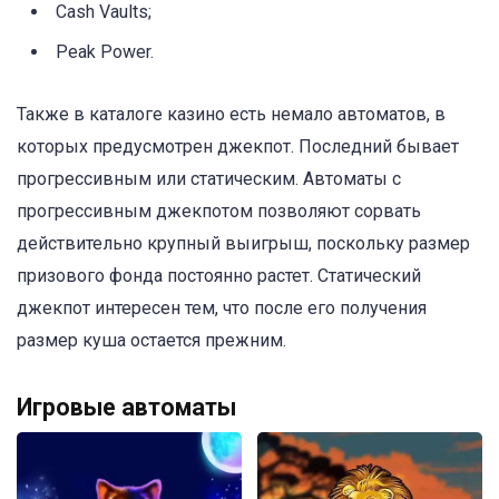
Cash Vaults;
Peak Power.
Также в каталоге казино есть немало автоматов, в
которых предусмотрен джекпот. Последний бывает
прогрессивным или статическим. Автоматы с
прогрессивным джекпотом позволяют сорвать
действительно крупный выигрыш, поскольку размер
призового фонда постоянно растет. Статический
джекпот интересен тем, что после его получения
размер куша остается прежним.
Игровые автоматы