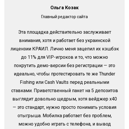
Ольга Козак
Главный редактор сайта
Эта площадка действительно заслуживает
внимания, хотя и работает без украинской
лицензии КРАИЛ. Лично меня зацепил их кэшбэк
до 11% для VIP-игроков и то, что можно
покрутить демо-версии без регистрации — это
идеально, чтобы протестировать те же Thunder
Fishing или Cash Vaults перед реальными
ставками. Приветственный пакет на 5 депозитов
выглядит довольно щедрым, хотя вейджер х40
— это стандарт, нужно просто понимать условия
отыгрыша. Мобилка работает без проблем,
можно удобно играть с телефона, и вывод