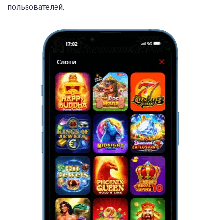
пользователей.