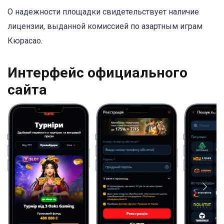
О надежности площадки свидетельствует наличие
лицензии, выданной комиссией по азартным играм
Кюрасао.
Интерфейс официального
сайта