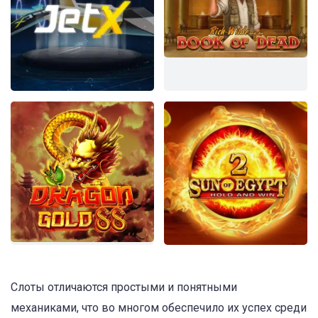
Слоты отличаются простыми и понятными
механиками, что во многом обеспечило их успех среди