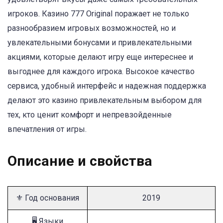
игроков. Казино 777 Original поражает не только
разнообразием игровых возможностей, но и
увлекательными бонусами и привлекательными
акциями, которые делают игру еще интереснее и
выгоднее для каждого игрока. Высокое качество
сервиса, удобный интерфейс и надежная поддержка
делают это казино привлекательным выбором для
тех, кто ценит комфорт и непревзойденные
впечатления от игры.
Описание и свойства
⚜️ Год основания
2019
🖥️ Языки