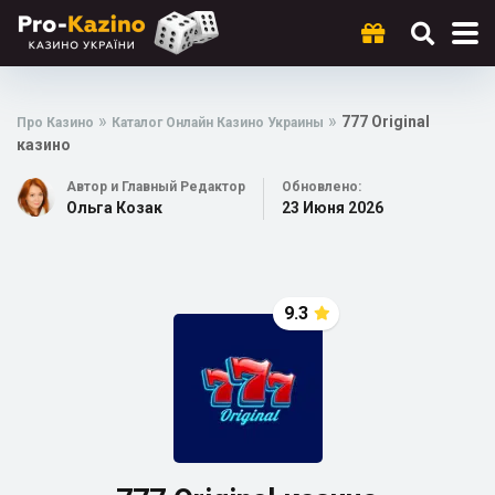
»
»
777 Original
Про Казино
Каталог Онлайн Казино Украины
казино
Автор и Главный Редактор
Обновлено:
Ольга Козак
23 Июня 2026
9.3