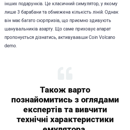
інших подарунків. Це класичний симулятор, у якому
лише 3 барабани та обмежена кількість ліній. Однак
він має багато сюрпризів, що приємно здивують
шанувальників азарту. Що саме приховує апарат
пропонується дізнатись, активувавши Coin Volcano
demo.
Також варто
познайомитись з оглядами
експертів та вивчити
технічні характеристики
емулятора.