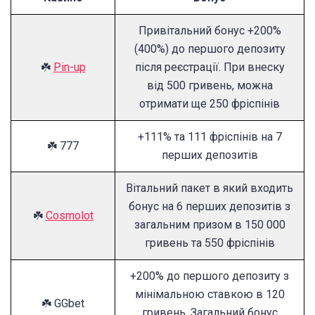
Привітальний бонус +200%
(400%) до першого депозиту
☘️
Pin-up
після реєстрації. При внеску
від 500 гривень, можна
отримати ще 250 фріспінів
+111% та 111 фріспінів на 7
☘️ 777
перших депозитів
Вітальний пакет в який входить
бонус на 6 перших депозитів з
☘️
Cosmolot
загальним призом в 150 000
гривень та 550 фріспінів
+200% до першого депозиту з
мінімальною ставкою в 120
☘️ GGbet
гривень. Загальний бонус