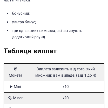
наступні знаки:
бонусний;
ультра бонус;
три однакових символа, які активують
додатковий раунд.
Таблиця виплат
🌟
Виплата залежить від того, який
Монета
множник вам випаде. (від 1 до 4)
▶️ Mini
х10
🤩 Minor
х20