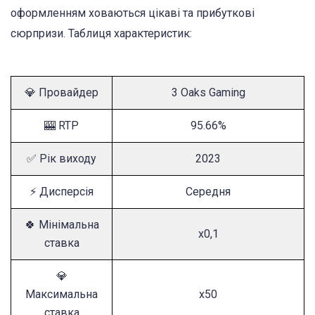
оформленням ховаються цікаві та прибуткові
сюрпризи. Таблиця характеристик:
💎 Провайдер
3 Oaks Gaming
🎰 RTP
95.66%
✅ Рік виходу
2023
⚡ Дисперсія
Середня
🍀 Мінімальна
х0,1
ставка
💎
Максимальна
х50
ставка