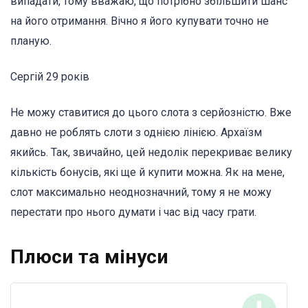
випадати, тому вважаю, що потрібно збільшити шанс
на його отримання. Вічно я його купувати точно не
планую.
Сергій 29 років
Не можу ставитися до цього слота з серйозністю. Вже
давно не роблять слоти з однією лінією. Архаїзм
якийсь. Так, звичайно, цей недолік перекриває велику
кількість бонусів, які ще й купити можна. Як на мене,
слот максимально неоднозначний, тому я не можу
перестати про нього думати і час від часу грати.
Плюси та мінуси