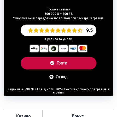
Горілла казино
500 000 ₴ + 300 FS
*Участь в акції передбачається тільки при реєстрації гравців.
9.5
Правила та умови
Грати
Огляд
Ліцензія КРАІЛ № 417 від 27.08.2024. Рекомендовано для гравців з
України.
Казино
Бонус