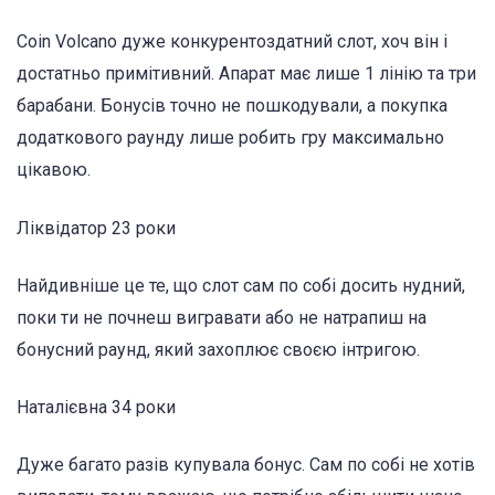
Coin Volcano дуже конкурентоздатний слот, хоч він і
достатньо примітивний. Апарат має лише 1 лінію та три
барабани. Бонусів точно не пошкодували, а покупка
додаткового раунду лише робить гру максимально
цікавою.
Ліквідатор 23 роки
Найдивніше це те, що слот сам по собі досить нудний,
поки ти не почнеш вигравати або не натрапиш на
бонусний раунд, який захоплює своєю інтригою.
Наталієвна 34 роки
Дуже багато разів купувала бонус. Сам по собі не хотів