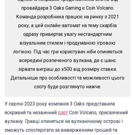
провайдера 3 Oaks Gaming є Coin Volcano.
Команда розробника працює на ринку з 2021
року, а цей онлайн-автомат на тему скарбів
одразу привертає увагу нестандартним
візуальним стилем і продуманою ігровою
логікою. Під час гри користувач ніби опиняється
всередині розпеченого вулкана, де є шанс
зірвати виграш до х500 від розміру ставки.
Детальніше про особливості та можливості цього
слоту буде розглянуто нижче.
У серпні 2023 року компанія 3 Oaks представила
яскравий та незвичний
слот
Coin Volcano, присвячений
вулкану. Гравці опиняться на вулканічному острові і
зможуть спостерігати за виверженням грошей та