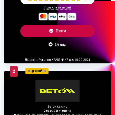
Правила та умови
Грати
Огляд
Ліцензія: Рішення КРАІЛ № 47 від 10.02.2021
2
ЛІЦЕНЗІЙНЕ
Бетон казино
250 000 ₴ + 500 FS