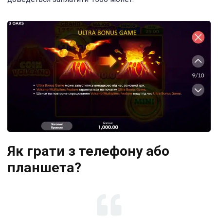
Як грати з телефону або
планшета?