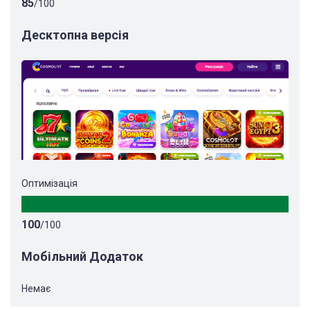
85
/100
Десктопна версія
Оптимізація
100
/100
Мобільний Додаток
Немає