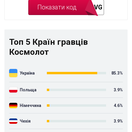
Показати код
Топ 5 Країн гравців
Космолот
Україна
85.3%
Польща
3.9%
Німеччина
4.6%
Чехія
3.9%