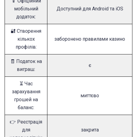
📱 Офіційний
мобільний
Доступний для Android та iOS
додаток:
🔐 Створення
кількох
заборонено правилами казино
профілів:
🧾 Податок на
є
виграш:
⏳ Час
зарахування
миттєво
грошей на
баланс:
👉 Реєстрація
для
закрита