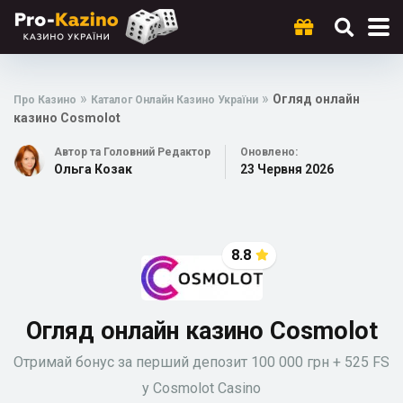
»
»
Огляд онлайн
Про Казино
Каталог Онлайн Казино України
казино Cosmolot
Автор та Головний Редактор
Оновлено:
Ольга Козак
23 Червня 2026
8.8
Огляд онлайн казино Cosmolot
Отримай бонус за перший депозит 100 000 грн + 525 FS
у Cosmolot Casino