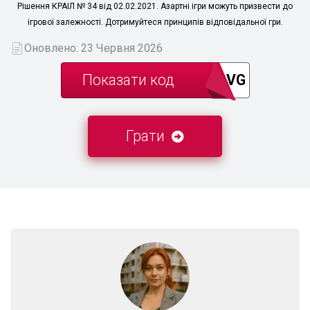
Рішення КРАІЛ № 34 від 02.02.2021. Азартні ігри можуть призвести до
ігрової залежності. Дотримуйтеся принципів відповідальної гри.
Оновлено: 23 Червня 2026
Показати код
Грати