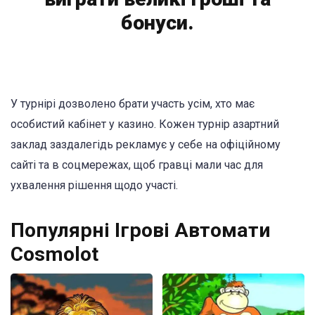
бонуси.
У турнірі дозволено брати участь усім, хто має
особистий кабінет у казино. Кожен турнір азартний
заклад заздалегідь рекламує у себе на офіційному
сайті та в соцмережах, щоб гравці мали час для
ухвалення рішення щодо участі.
Популярні Ігрові Автомати
Cosmolot