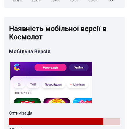
Наявність мобільної версії в
Космолот
Мобільна Версія
Оптимізація