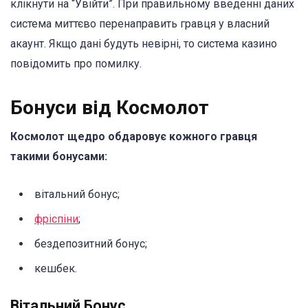
клікнути на “Увійти”. При правильному введенні даних
система миттєво перенаправить гравця у власний
акаунт. Якщо дані будуть невірні, то система казино
повідомить про помилку.
Бонуси від Космолот
Космолот щедро обдаровує кожного гравця
такими бонусами:
вітальний бонус;
фріспіни
;
бездепозитний бонус;
кешбек.
Вітальний Бонус