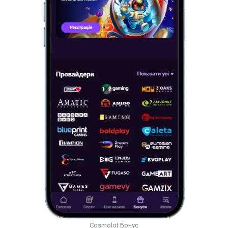
Cosmolot Бонус