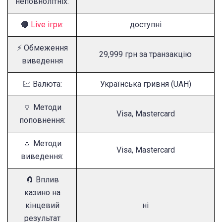
неповнолітніх:
🔴
Live ігри
:
доступні
⚡️ Обмеження
29,999 грн за транзакцію
виведення
💹 Валюта:
Українська гривня (UAH)
🔽 Методи
Visa, Mastercard
поповнення:
🔼 Методи
Visa, Mastercard
виведення:
🧲 Вплив
казино на
кінцевий
ні
результат