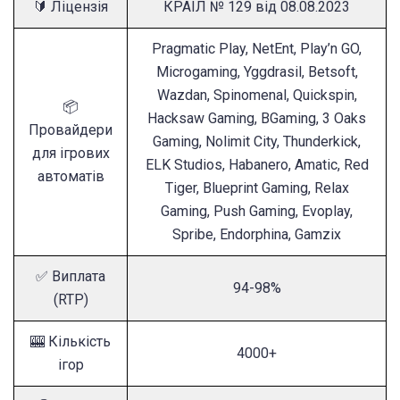
🔰 Ліцензія
КРАІЛ № 129 від 08.08.2023
Pragmatic Play, NetEnt, Play’n GO,
Microgaming, Yggdrasil, Betsoft,
Wazdan, Spinomenal, Quickspin,
📦
Hacksaw Gaming, BGaming, 3 Oaks
Провайдери
Gaming, Nolimit City, Thunderkick,
для ігрових
ELK Studios, Habanero, Amatic, Red
автоматів
Tiger, Blueprint Gaming, Relax
Gaming, Push Gaming, Evoplay,
Spribe, Endorphina, Gamzix
✅ Виплата
94-98%
(RTP)
🎰 Кількість
4000+
ігор