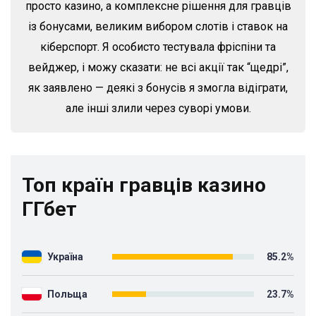
просто казино, а комплексне рішення для гравців
із бонусами, великим вибором слотів і ставок на
кіберспорт. Я особисто тестувала фріспіни та
вейджер, і можу сказати: не всі акції так “щедрі”,
як заявлено — деякі з бонусів я змогла відіграти,
але інші злили через суворі умови.
Топ країн гравців казино
ГГбет
Україна
85.2%
Польща
23.7%