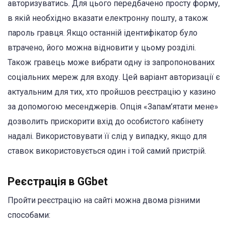
авторизуватись. Для цього передбачено просту форму,
в якій необхідно вказати електронну пошту, а також
пароль гравця. Якщо останній ідентифікатор було
втрачено, його можна відновити у цьому розділі.
Також гравець може вибрати одну із запропонованих
соціальних мереж для входу. Цей варіант авторизації є
актуальним для тих, хто пройшов реєстрацію у казино
за допомогою месенджерів. Опція «Запам’ятати мене»
дозволить прискорити вхід до особистого кабінету
надалі. Використовувати її слід у випадку, якщо для
ставок використовується один і той самий пристрій.
Реєстрація в GGbet
Пройти реєстрацію на сайті можна двома різними
способами: