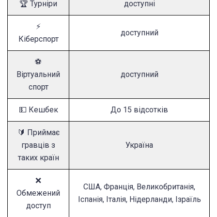
🏆 Турніри
доступні
⚡️
доступний
Кіберспорт
⚽
Віртуальний
доступний
спорт
💵 Кешбек
До 15 відсотків
🔰 Приймає
гравців з
Україна
таких країн
❌
США, Франція, Великобританія,
Обмежений
Іспанія, Італія, Нідерланди, Ізраїль
доступ