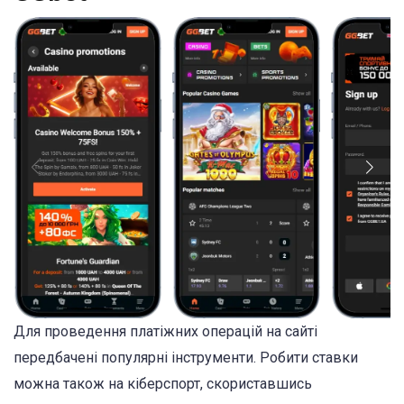
Для проведення платіжних операцій на сайті
передбачені популярні інструменти. Робити ставки
можна також на кіберспорт, скориставшись