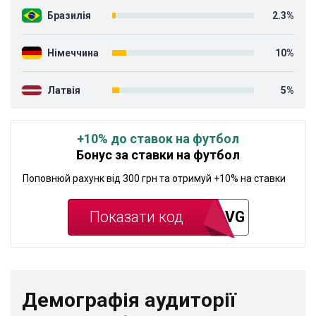
Бразилія
2.3%
Німеччина
10%
Латвія
5%
+10% до ставок на футбол
Бонус за ставки на футбол
Поповнюй рахунк від 300 грн та отримуй +10% на ставки
Показати код
Демографія аудиторії