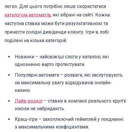
легко. Для цього потрібно лише скористатися
каталогом автоматів
, які зібрані на сайті. Кожна
наступна ставка може бути результативною та
принести солідні дивіденди клієнту. Ігри в лобі
поділені на кілька категорій:
Новинки – найсвіжіші слоти у каталозі, які
однозначно варто протестувати.
Популярні автомати – розваги, які заслуговують
на максимальну увагу відвідувачів онлайн-
казино.
Лайв-розділ
– ставки в компанії реального круп’є
ніколи не набридають.
Краш-ігри – захоплюючий геймплей у поєднанні
з максимальними коефіцієнтами.