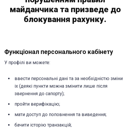
майданчика та призведе до
блокування рахунку.
Функціонал персонального кабінету
У профілі ви можете:
ввести персональні дані та за необхідністю зміни
іх (деякі пункти можна змінити лише після
звернення до сапорту);
пройти верифікацію;
мати доступ до поповнення та виведення;
бачити історію транзакцій;