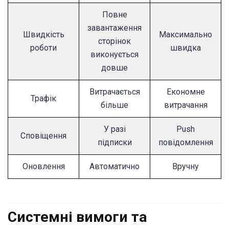
Повне
завантаження
Швидкість
Максимально
сторінок
роботи
швидка
виконується
довше
Витрачається
Економне
Трафік
більше
витрачання
У разі
Push
Сповіщення
підписки
повідомлення
Оновлення
Автоматично
Вручну
Системні вимоги та