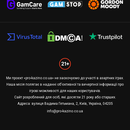
Ми проєкт «pro-kazino.co.ua» не заохочуємо до участі в азартних іграх.
Наша місія полягає в наданні об'єктивної та вичерпної інформації про
ігрові можливості для наших користувачів.
Сайт розроблений для осіб, які досягли 21 року або старших.
Адреса: вулиця Вадима Гетьмана, 2, Київ, Україна, 04205
info@pro-kazino.co.ua