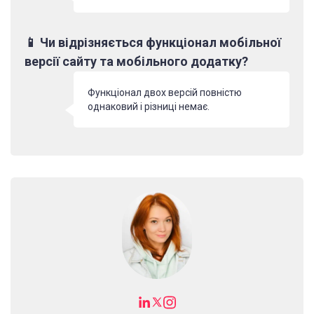
📱 Чи відрізняється функціонал мобільної
версії сайту та мобільного додатку?
Функціонал двох версій повністю
однаковий і різниці немає.