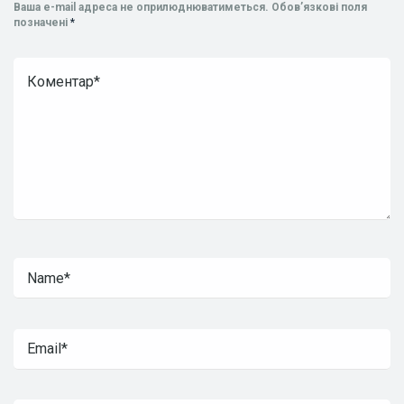
Ваша e-mail адреса не оприлюднюватиметься.
Обов’язкові поля
позначені
*