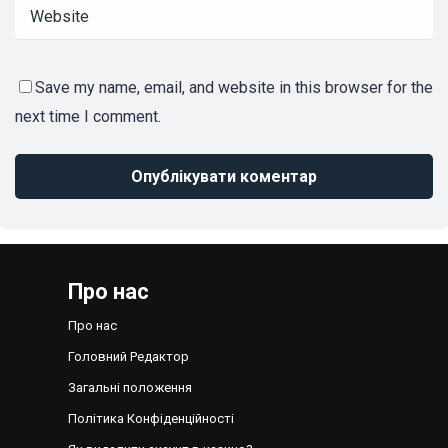
Save my name, email, and website in this browser for the
next time I comment.
Про нас
Про нас
Головний Редактор
Загальні положення
Політика Конфіденційності