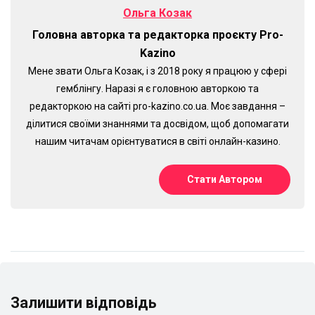
Ольга Козак
Головна авторка та редакторка проєкту Pro-
Kazino
Мене звати Ольга Козак, і з 2018 року я працюю у сфері
гемблінгу. Наразі я є головною авторкою та
редакторкою на сайті pro-kazino.co.ua. Моє завдання –
ділитися своїми знаннями та досвідом, щоб допомагати
нашим читачам орієнтуватися в світі онлайн-казино.
Стати Автором
Залишити відповідь