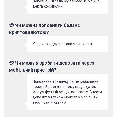
Поповнення балансу займає не більше
декількох хвилин.
💳 Чи можна поповнити баланс
криптовалютою?
У казино відсутня така можливість.
💳 Чи можу я зробити депозити через
мобільний пристрій?
Поповнення балансу через мобільний
пристрій доступне, тому що додаток
має усі функції офіційного сайту. Внести
депозит ви також можете у мобільній
версії сайту казино.