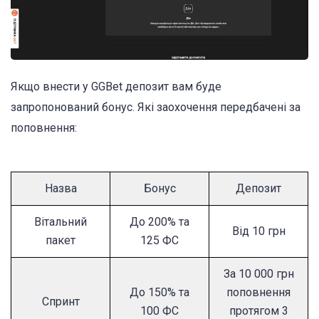
Якщо внести у GGBet депозит вам буде
запропонований бонус. Які заохочення передбачені за
поповнення:
Назва
Бонус
Депозит
Вітальний
До 200% та
Від 10 грн
пакет
125 ФС
За 10 000 грн
До 150% та
поповнення
Спринт
100 ФС
протягом 3