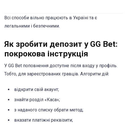
Всі способи вільно працюють в Україні та є
легальними і безпечними.
Як зробити депозит у GG Bet:
покрокова інструкція
У GG Bet поповнення доступне після входу у профіль.
Тобто, для зареєстрованих гравців. Алгоритм дій:
відкрити свій акаунт;
знайти розділ «Каса»;
з наданого списку обрати метод;
вказати платіжні реквізити;