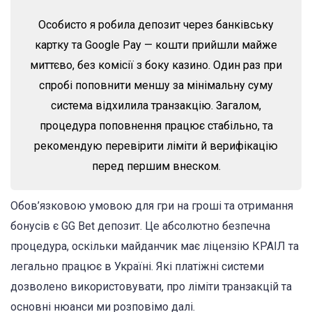
Особисто я робила депозит через банківську
картку та Google Pay — кошти прийшли майже
миттєво, без комісії з боку казино. Один раз при
спробі поповнити меншу за мінімальну суму
система відхилила транзакцію. Загалом,
процедура поповнення працює стабільно, та
рекомендую перевірити ліміти й верифікацію
перед першим внеском.
Обов’язковою умовою для гри на гроші та отримання
бонусів є GG Bet депозит. Це абсолютно безпечна
процедура, оскільки майданчик має ліцензію КРАІЛ та
легально працює в Україні. Які платіжні системи
дозволено використовувати, про ліміти транзакцій та
основні нюанси ми розповімо далі.