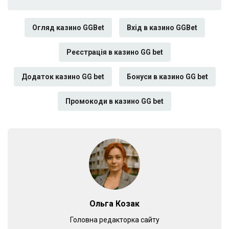
Огляд казино GGBet
Вхід в казино GGBet
Реєстрація в казино GG bet
Додаток казино GG bet
Бонуси в казино GG bet
Промокоди в казино GG bet
Ольга Козак
Головна редакторка сайту