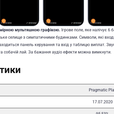
имірною мультяшною графікою.
Ігрове поле, яке налічує 6 
ське селище з симпатичними будинками. Символи, які входя
ходиться панель керування та вхід у таблицю виплат. Звук
та собачій лай. За бажання аудіо ефекти можна вимкнути.
стики
Pragmatic Pl
17.07.2020
95,53%