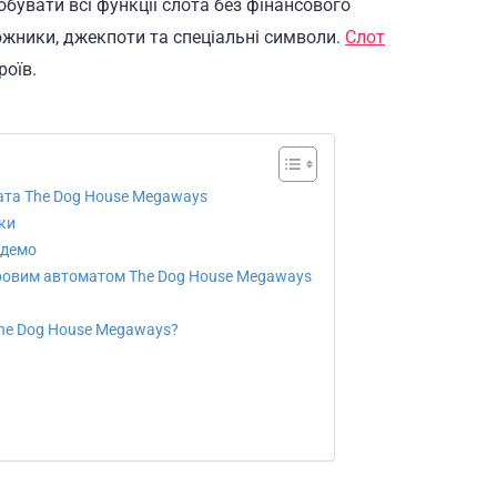
бувати всі функції слота без фінансового
ножники, джекпоти та спеціальні символи.
Слот
роїв.
ата The Dog House Megaways
ки
 демо
гровим автоматом The Dog House Megaways
he Dog House Megaways?