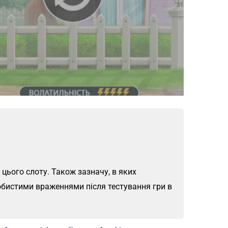
цього слоту. Також зазначу, в яких
обистими враженнями після тестування гри в