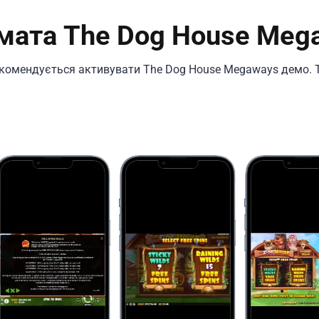
омата The Dog House Meg
екомендується активувати The Dog House Megaways демо. Т