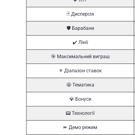
🃏 Дисперсія
🛡️ Барабани
✔️ Лінії
🎯 Максимальний виграш
⚜️ Діапазон ставок
🤩 Тематика
💎 Бонуси
📟 Технології
⏩ Демо режим