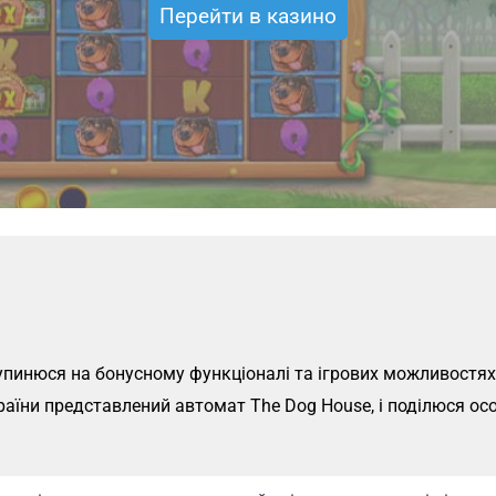
Перейти в казино
упинюся на бонусному функціоналі та ігрових можливостях 
раїни представлений автомат The Dog House, і поділюся ос