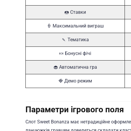
🍩 Ставки
🍦 Максимальний виграш
🍡 Тематика
🍬 Бонусні фічі
🧁 Автоматична гра
🍓 Демо режим
Параметри ігрового поля
Слот Sweet Bonanza має нетрадиційне оформлен
ланцюжків гравцям доведеться складати класте