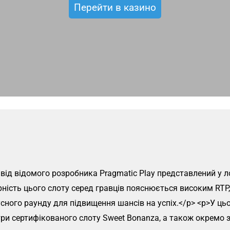
Перейти в казино
від відомого розробника Pragmatic Play представлений у 
ність цього слоту серед гравців пояснюється високим RTP,
сного раунду для підвищення шансів на успіх.</p> <p>У ць
три сертифікованого слоту Sweet Bonanza, а також окремо 