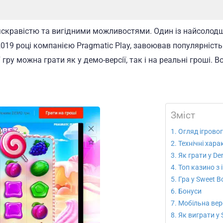
скравістю та вигідними можливостями. Один із найсолодши
 2019 році компанією Pragmatic Play, завоював популярніс
гру можна грати як у демо-версії, так і на реальні гроші. 
Зміст
Огляд ігрово
Технічні хар
Як грати у D
Топ казино з
Гра у Sweet B
Бонуси
Мобільна вер
Як виграти у 