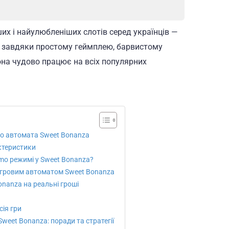
х і найулюбленіших слотів серед українців —
ть завдяки простому геймплею, барвистому
Вона чудово працює на всіх популярних
го автомата Sweet Bonanza
актеристики
emo режимі у Sweet Bonanza?
 ігровим автоматом Sweet Bonanza
onanza на реальні гроші
сія гри
Sweet Bonanza: поради та стратегії