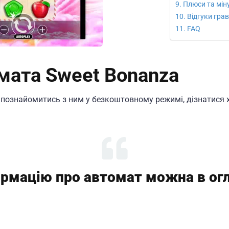
Плюси та мін
Відгуки грав
FAQ
омата Sweet Bonanza
д познайомитись з ним у безкоштовному режимі, дізнатися 
рмацію про автомат можна в огл