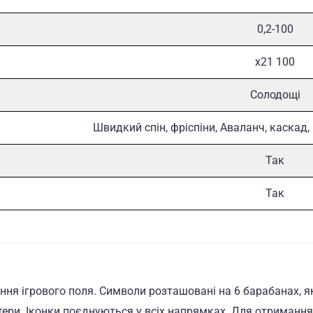
0,2-100
х21 100
Солодощі
Швидкий спін, фріспіни, Аваланч, каскад
Так
Так
ня ігрового поля. Символи розташовані на 6 барабанах, як
ри. Іконки поєднуються у всіх напрямках. Для отримання в