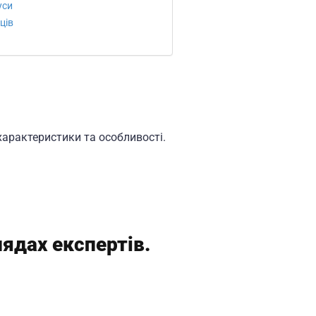
уси
ців
характеристики та особливості.
ядах експертів.