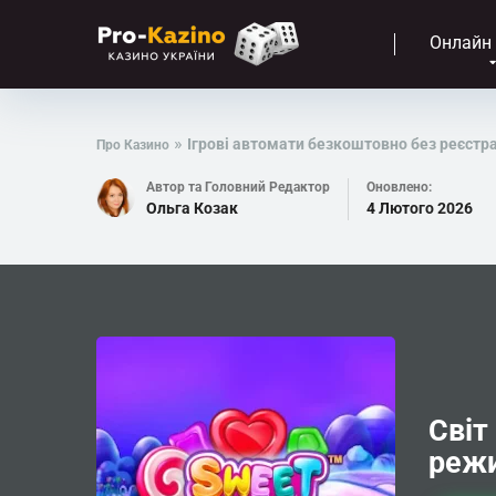
Онлайн
»
Ігрові автомати безкоштовно без реєстра
Про Казино
Автор та Головний Редактор
Оновлено:
Ольга Козак
4 Лютого 2026
Світ
реж