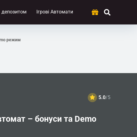
м депозитом
Ігрові Автомати
Demo режим
5.0
/5
автомат – бонуси та Demo