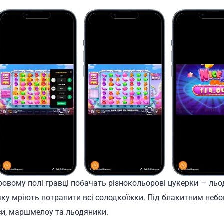
овому полі гравці побачать різнокольорові цукерки — льо
ку мріють потрапити всі солодкоїжки. Під блакитним небом 
си, маршмелоу та льодяники.