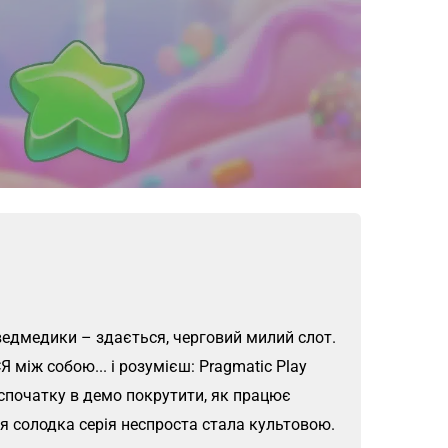
 ведмедики – здається, черговий милий слот.
між собою... і розумієш: Pragmatic Play
 спочатку в демо покрутити, як працює
 Ця солодка серія неспроста стала культовою.