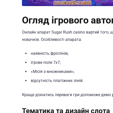
Огляд ігрового авто
Онлайн апарат Sugar Rush casino вартий того,
новачків. Особливості апарата:
наявність фріспінів;
ігрове поле 7х7;
«Місія з множниками»;
відсутність платіжних ліній.
Краще дізнатись переваги гри допоможе демо р
Тематика та дизайн слота