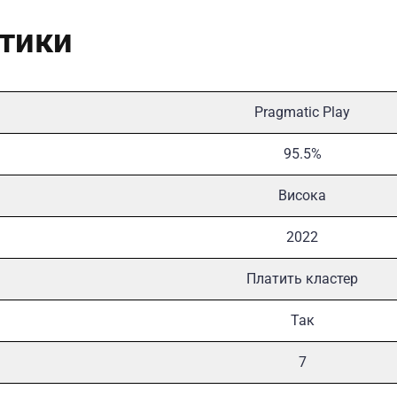
стики
Pragmatic Play
95.5%
Висока
2022
Платить кластер
Так
7