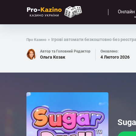
Онлайн
»
Ігрові автомати безкоштовно без реєстра
Про Казино
Автор та Головний Редактор
Оновлено:
Ольга Козак
4 Лютого 2026
Suga