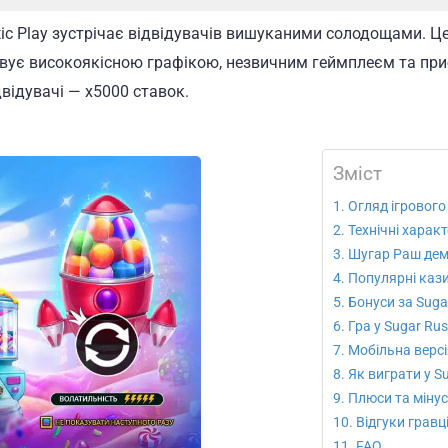
ic Play зустрічає відвідувачів вишуканими солодощами. Ц
вує високоякісною графікою, незвичним геймплеєм та пр
відувачі — х5000 ставок.
Зміст
Огляд ігрового
Технічні харак
Шугар Раш де
Популярні кази
Бонуси за Suga
Гра у Sugar Rus
Мобільна версі
Як виграти у Su
Плюси та міну
Відгуки гравц
FAQ