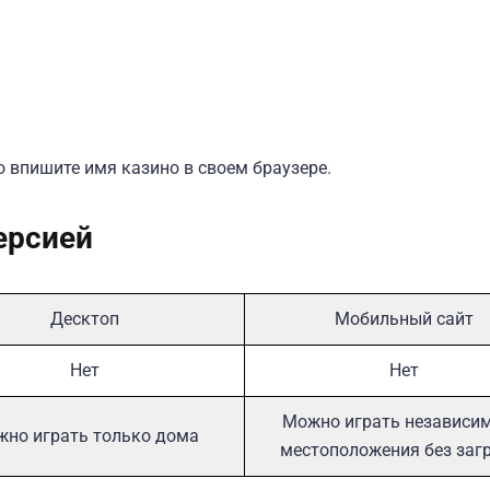
 впишите имя казино в своем браузере.
ерсией
Десктоп
Мобильный сайт
Нет
Нет
Можно играть независим
но играть только дома
местоположения без заг