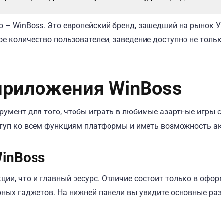
о – WinBoss. Это европейский бренд, зашедший на рынок У
 количество пользователей, заведение доступно не тольк
приложения WinBoss
румент для того, чтобы играть в любимые азартные игры с
туп ко всем функциям платформы и иметь возможность ак
WinBoss
ции, что и главный ресурс. Отличие состоит только в офо
ных гаджетов. На нижней панели вы увидите основные ра