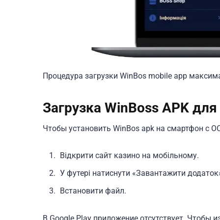
Процедура загрузки WinBos mobile app максим
Загрузка WinBoss APK для 
Чтобы установить WinBos apk на смартфон с ОС 
Відкрити сайт казино на мобільному.
У футері натиснути «Завантажити додаток
Встановити файл.
В Google Play приложение отсутствует. Чтобы 