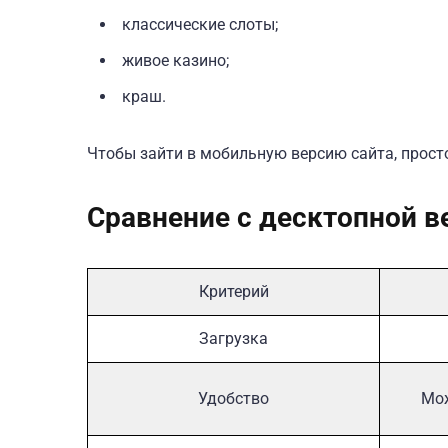
классические слоты;
живое казино;
краш.
Чтобы зайти в мобильную версию сайта, просто
Сравнение с десктопной в
Критерий
Загрузка
Удобство
Мож