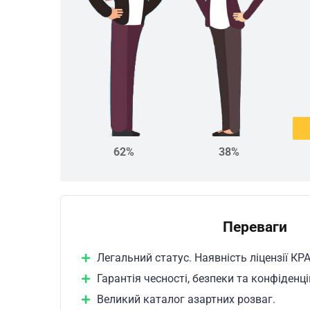
62%
38%
Переваги
Легальний статус. Наявність ліцензії КРА
Гарантія чесності, безпеки та конфіденці
Великий каталог азартних розваг.