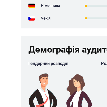
Німеччина
Чехія
Демографія аудито
Гендерний розподіл
Ро