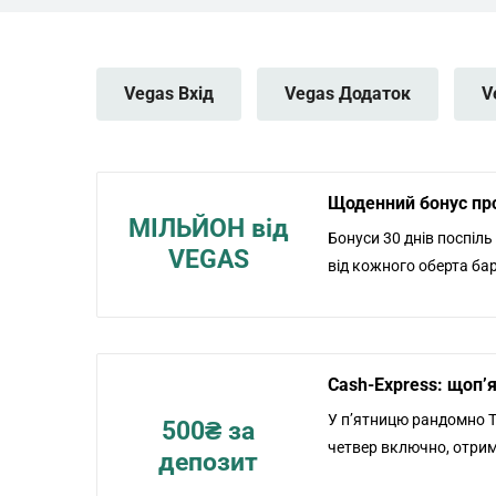
Vegas Вхід
Vegas Додаток
V
Щоденний бонус про
МІЛЬЙОН від
Бонуси 30 днів поспіль
VEGAS
від кожного оберта ба
Cash-Express: щоп’
У п’ятницю рандомно ТО
500₴ за
четвер включно, отрим
депозит