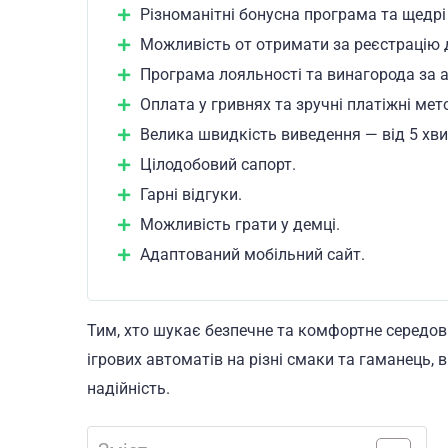
Різноманітні бонусна програма та щедрі
Можливість от отримати за реєстрацію д
Програма лояльності та винагорода за а
Оплата у гривнях та зручні платіжні мет
Велика швидкість виведення — від 5 хви
Цілодобовий сапорт.
Гарні відгуки.
Можливість грати у демці.
Адаптований мобільний сайт.
Тим, хто шукає безпечне та комфортне середов
ігрових автоматів на різні смаки та гаманець, в
надійність.