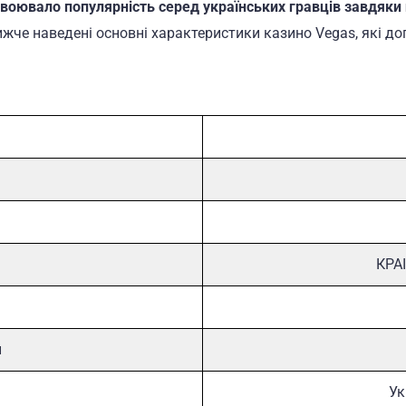
воювало популярність серед українських гравців завдяки
жче наведені основні характеристики казино Vegas, які д
КРАІ
и
Ук