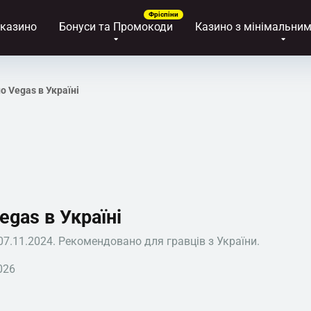
 казино
Бонуси та Промокоди
Казино з мінімальни
о Vegas в Україні
egas в Україні
07.11.2024. Рекомендовано для гравців з України.
026