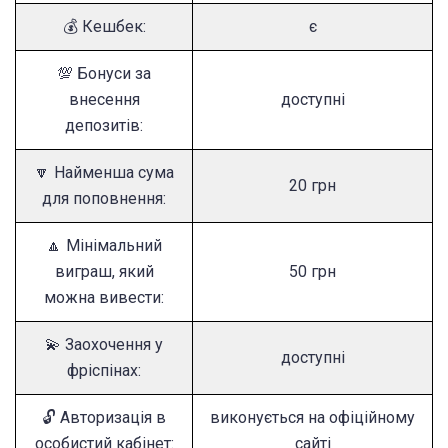
💰 Кешбек:
є
💯 Бонуси за
внесення
доступні
депозитів:
🔽 Найменша сума
20 грн
для поповнення:
🔼 Мінімальний
виграш, який
50 грн
можна вивести:
💫 Заохочення у
доступні
фріспінах:
🔓 Авторизація в
виконується на офіційному
особистий кабінет:
сайті