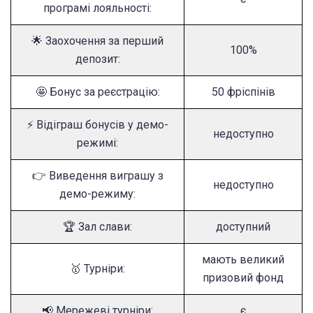
програмі лояльності:
🌟 Заохочення за перший
100%
депозит:
🤩 Бонус за реєстрацію:
50 фріспінів
⚡ Відіграш бонусів у демо-
недоступно
режимі:
👉 Виведення виграшу з
недоступно
демо-режиму:
🏆 Зал слави:
доступний
мають великий
🥇 Турніри:
призовий фонд
📢 Мережеві турніри:
є