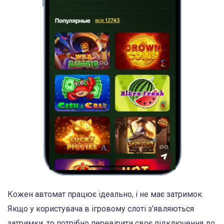
Кожен автомат працює ідеально, і не має затримок.
Якщо у користувача в ігровому слоті з’являються
затримки, то потрібно перевірити своє підключення до