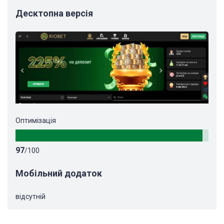
Десктопна версія
Оптимізація
97
/100
Мобільний додаток
відсутній