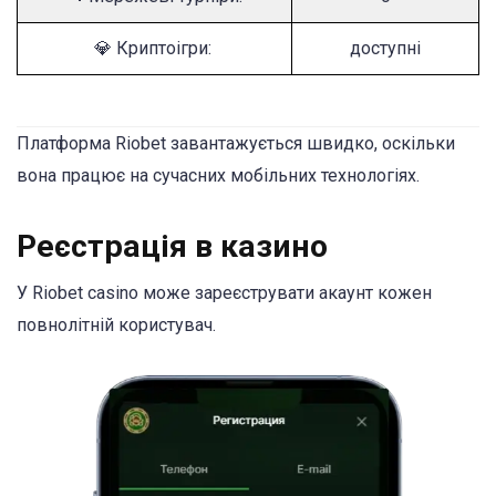
💎 Криптоігри:
доступні
Платформа Riobet завантажується швидко, оскільки
вона працює на сучасних мобільних технологіях.
Реєстрація в казино
У Riobet casino може зареєструвати акаунт кожен
повнолітній користувач.