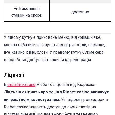
🎯 Виконання
доступно
ставок на спорт:
У лівому кутку є приховане меню, відкривши яке,
можна побачити такі пункти: всі ігри, столи, новинки,
live казино, різні, слоти. У правому кутку букмекера
цілодобово доступні кнопки: вхід, реєстрація.
Ліцензії
В
онлайн казино
Ріобет є ліцензія від Кюрасао.
Ліцензія свідчить про те, що Riobet casino виплачує
виграші всім користувачам.
Усі відомі провайдери в
Riobet casino надають доступ до своїх слотів на
підставі ліцензії, що дає змогу бути впевненим у