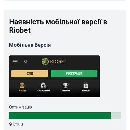
Наявність мобільної версії в
Riobet
Мобільна Версія
Оптимізація
91
/100