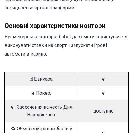
порядності азартної платформи.
Основні характеристики контори
Букмекерська контора Riobet дає змогу користувачеві
виконувати ставки на спорт, і запускати ігрові
автомати в казино.
🃏 Баккара:
є
♠ Покер:
є
🥳 Заохочення на честь Дня
доступно
Народження:
🔁 Обмін внутрішніх балів у
є