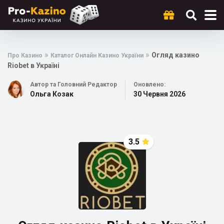
»
»
Огляд казино
Про Казино
Каталог Онлайн Казино України
Riobet в Україні
Автор та Головний Редактор
Оновлено:
Ольга Козак
30 Червня 2026
3.5