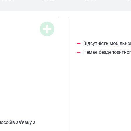
Відсутність мобільно
Немає бездепозитног
особів зв’язку з