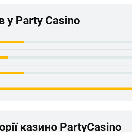
в у Party Casino
рії казино PartyCasino