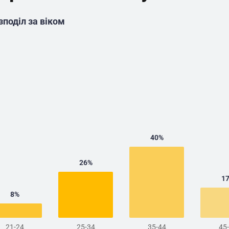
зподіл за віком