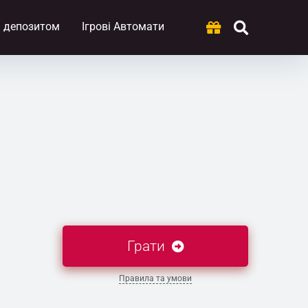
м депозитом
Ігрові Автомати
Грати
Правила та умови