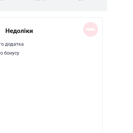
Недоліки
го додатка
о бонусу