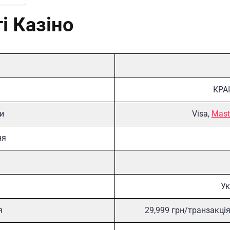
і Казіно
КРАІ
и
Visa,
Mast
ня
Ук
я
29,999 грн/транзакція