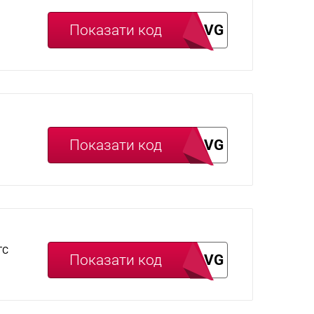
Показати код
Показати код
TC
Показати код