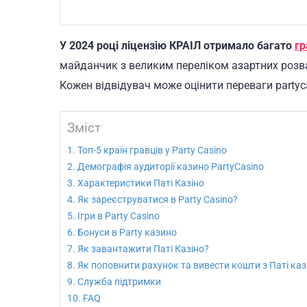
У 2024 році ліцензію КРАІЛ отримало багато
гр
майданчик з великим переліком азартних розваг
Кожен відвідувач може оцінити переваги partyca
Зміст
Топ-5 країн гравців у Party Casino
Демографія аудиторії казино PartyCasino
Характеристики Паті Казіно
Як зареєструватися в Party Casino?
Ігри в Party Casino
Бонуси в Party казино
Як завантажити Паті Казіно?
Як поповнити рахунок та вивести кошти з Паті ка
Служба підтримки
FAQ