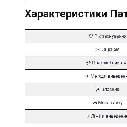
Характеристики Пат
📋 Рік заснування
✉️ Ліцензія
💳 Платіжні систем
🔽 Методи виведен
🎆 Власник
📜 Мова сайту
⚡️ Ліміти виведенн