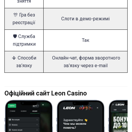
зняття
🎊 Гра без
Слоти в демо-режимі
реєстрації
🛡️ Служба
Так
підтримки
📳 Способи
Онлайн-чат, форма зворотного
зв’язку
зв’язку через e-mail
Офіційний сайт Leon Casino