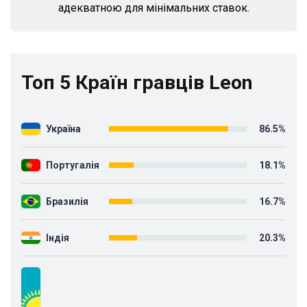
адекватною для мінімальних ставок.
Топ 5 Країн гравців Leon
Україна
86.5%
Португалія
18.1%
Бразилія
16.7%
Індія
20.3%