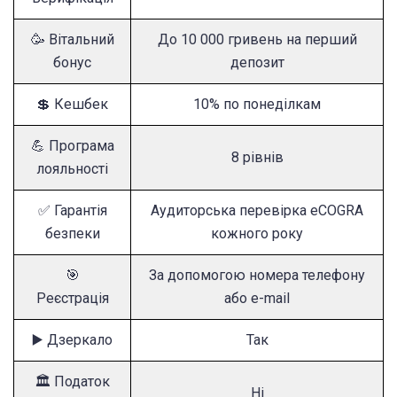
🥳 Вітальний
До 10 000 гривень на перший
бонус
депозит
💲 Кешбек
10% по понеділкам
💪 Програма
8 рівнів
лояльності
✅ Гарантія
Аудиторська перевірка eCOGRA
безпеки
кожного року
🎯
За допомогою номера телефону
Реєстрація
або e-mail
▶️ Дзеркало
Так
🏛️ Податок
Ні