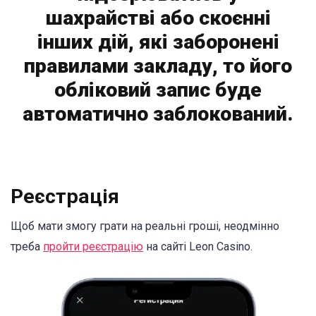
шахрайстві або скоєнні
інших дій, які заборонені
правилами закладу, то його
обліковий запис буде
автоматично заблокований.
Реєстрація
Щоб мати змогу грати на реальні гроші, неодмінно
треба
пройти реєстрацію
на сайті Leon Casino.