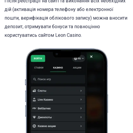
Після реєстрації на сайті та виконання всіх необхідних
дій (активація номера телефону або електронної
пошти, верифікація облікового запису) можна вносити
депозит, отримувати бонуси та повноцінно
користуватись сайтом Leon Casino.