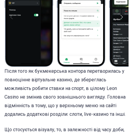
Після того як букмекерська контора перетворилась у
повноцінне віртуальне казино, де збереглась
можливість робити ставки на спорт, в цілому Leon
Casino не змінив свого зовнішнього вигляду. Головна
відмінність в тому, що у верхньому меню на сайті
додались додаткові розділи: слоти, live-казино та інші.
Що стосується візуалу, то, в залежності від часу доби,