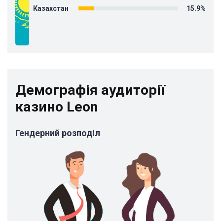
Казахстан
15.9%
Демографія аудиторії
казино Leon
Гендерний розподіл