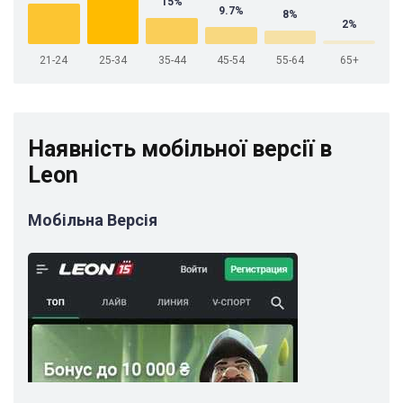
Наявність мобільної версії в
Leon
Мобільна Версія