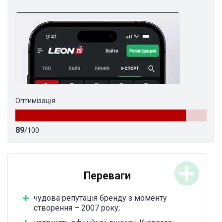
Оптимізація
89
/100
Переваги
чудова репутація бренду з моменту
створення – 2007 року;