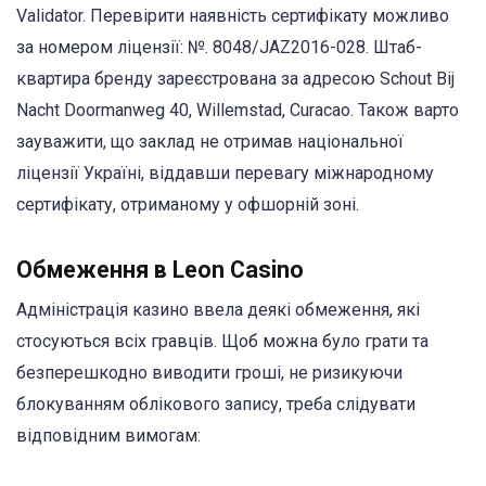
Validator. Перевірити наявність сертифікату можливо
за номером ліцензії: №. 8048/JAZ2016-028. Штаб-
квартира бренду зареєстрована за адресою Schout Bij
Nacht Doormanweg 40, Willemstad, Curacao. Також варто
зауважити, що заклад не отримав національної
ліцензії Україні, віддавши перевагу міжнародному
сертифікату, отриманому у офшорній зоні.
Обмеження в Leon Casino
Адміністрація казино ввела деякі обмеження, які
стосуються всіх гравців. Щоб можна було грати та
безперешкодно виводити гроші, не ризикуючи
блокуванням облікового запису, треба слідувати
відповідним вимогам: