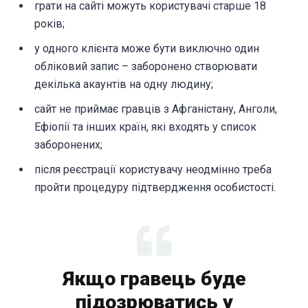
грати на сайті можуть користувачі старше 18
років;
у одного клієнта може бути виключно один
обліковий запис – заборонено створювати
декілька акаунтів на одну людину;
сайт не приймає гравців з Афганістану, Анголи,
Ефіопії та інших країн, які входять у список
заборонених;
після реєстрації користувачу неодмінно треба
пройти процедуру підтвердження особистості.
Якщо гравець буде
підозрюватись у