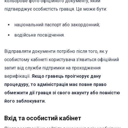
кольорове фото офіційного документу, який
підтверджує особистість гравця. Це може бути:
національний паспорт або закордонний;
водійське посвідчення.
Відправляти документи потрібно після того, як у
особистому кабінеті користувача з’явиться офіційний
запит від служби підтримки на проходження
верифікації.
Якщо гравець проігнорує дану
процедуру, то адміністрація має повне право
обмежити дії гравця зі свого акаунту або повністю
його заблокувати.
Вхід та особистий кабінет