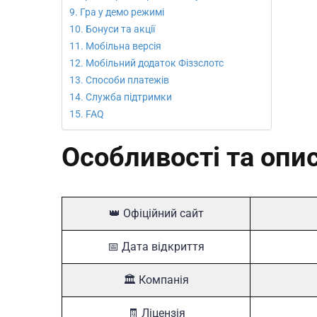
Гра у демо режимі
Бонуси та акції
Мобільна версія
Мобільний додаток Фіззслотс
Способи платежів
Служба підтримки
FAQ
Особливості та опис
👑 Офіційний сайт
📅 Дата відкриття
🏛️ Компанія
🧾 Ліцензія