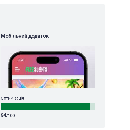
Мобільний додаток
Оптимізація
94
/100