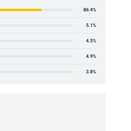
86.4%
5.1%
4.5%
4.9%
3.8%