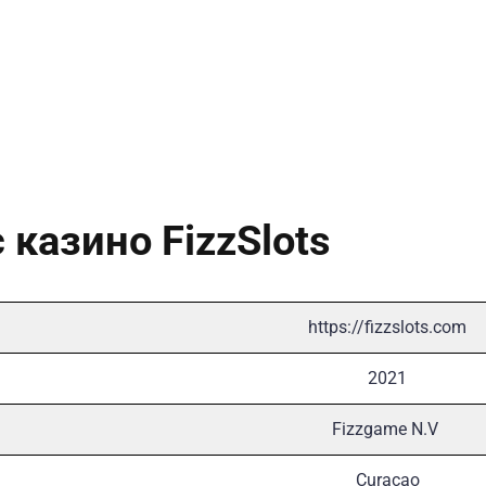
 казино FizzSlots
https://fizzslots.com
2021
Fizzgame N.V
Curacao