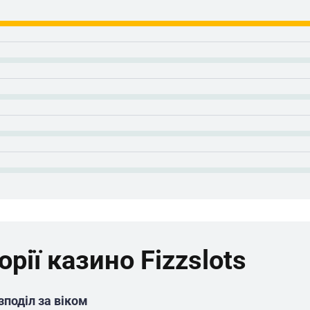
рії казино Fizzslots
зподіл за віком