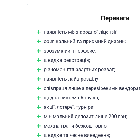
Переваги
наявність міжнародної ліцензії;
оригінальний та приємний дизайн;
зрозумілий інтерфейс;
швидка реєстрація;
різноманіття азартних розваг;
наявність лайв розділу;
співпраця лише з перевіреними вендора
щедра система бонусів;
акції, лотереї, турніри;
мінімальний депозит лише 200 грн;
можна грати безкоштовно;
швидке та чесне виведення;