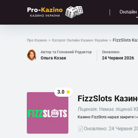
Онлайн
»
»
FizzSlots К
Про Казино
Каталог Онлайн Казино України
Автор та Головний Редактор
Оновлено:
Ольга Козак
24 Червня 2026
3.0
FizzSlots Казин
Ліцензія: Немає ліцензії 
Казино FizzSlots наразі закрите і
Оновлено: 24 Червня 2