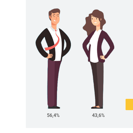
56,4%
43,6%