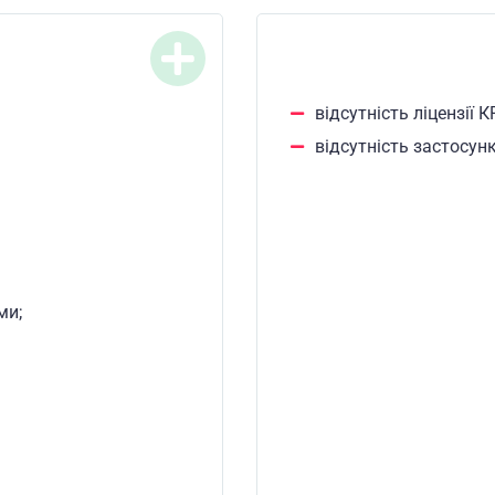
відсутність ліцензії К
відсутність застосунк
ми;