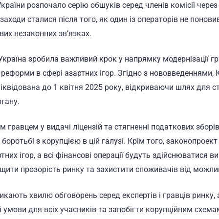
раїни розпочало серію обшуків серед членів комісії через 
аходи сталися після того, як один із операторів не понови
вих незаконних зв’язках.
Україна зробила важливий крок у напрямку модернізації гр
реформи в сфері азартних ігор. Згідно з нововведеннями, 
 ліквідована до 1 квітня 2025 року, відкриваючи шлях для с
гану.
 гравцем у видачі ліцензій та стягненні податкових зборів
 боротьбі з корупцією в цій галузі. Крім того, законопроек
них ігор, а всі фінансові операції будуть здійснюватися в
ищити прозорість ринку та захистити споживачів від можл
икають хвилю обговорень серед експертів і гравців ринку,
 умови для всіх учасників та запобігти корупційним схема