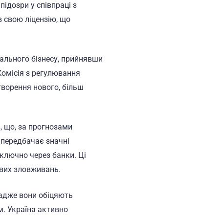
підозри у співпраці з
в свою ліцензію, що
ального бізнесу, прийнявши
Комісія з регулювання
творення нового, більш
, що, за прогнозами
т передбачає значні
иключно через банки. Ці
ивих зловживань.
 адже вони обіцяють
м. Україна активно