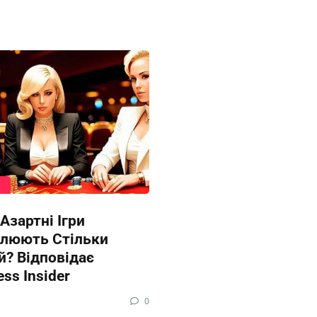
Азартні Ігри
люють Стільки
? Відповідає
ess Insider
0