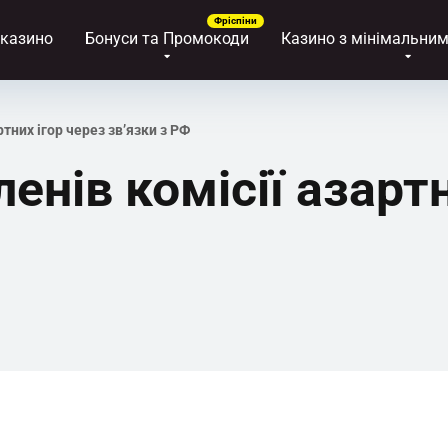
 казино
Бонуси та Промокоди
Казино з мінімальни
тних ігор через зв’язки з РФ
енів комісії азартн