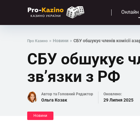
Онлайн
»
»
Новини
СБУ обшукує членів комісії азар
Про Казино
СБУ обшукує чл
зв’язки з РФ
Автор та Головний Редактор
Оновлено:
Ольга Козак
29 Липня 2025
Новини