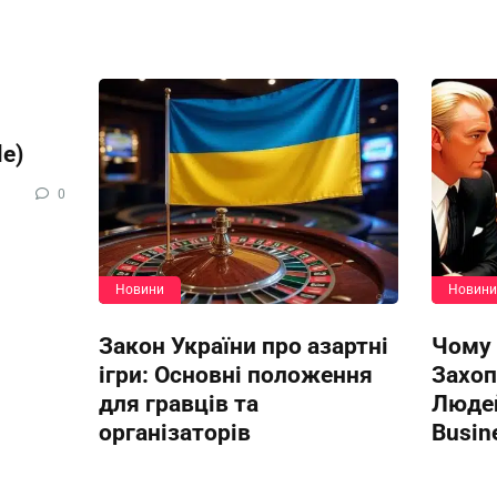
le)
0
Новини
Новини
Закон України про азартні
Чому 
ігри: Основні положення
Захоп
для гравців та
Людей
організаторів
Busin