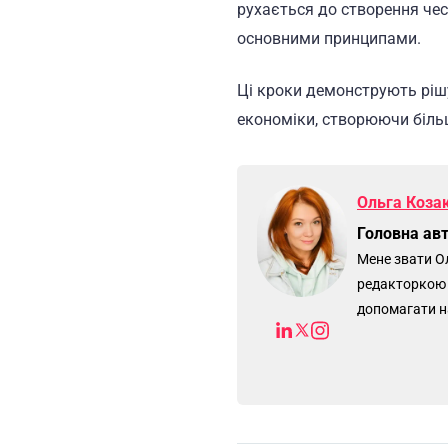
рухається до створення чесн
основними принципами.
Ці кроки демонструють рішу
економіки, створюючи більш
Ольга Коза
Головна авт
Мене звати Ол
редакторкою н
допомагати н