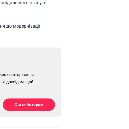
повідальність стануть
ня до модернізації
ловною авторкою та
 та досвідом, щоб
Стати Автором