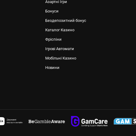
Азартні Ігри
Бонуси
Бездепозитний бонус
Каталог Казино
Фріспіни
Ігрові Автомати
Мобільні Казино
Новини