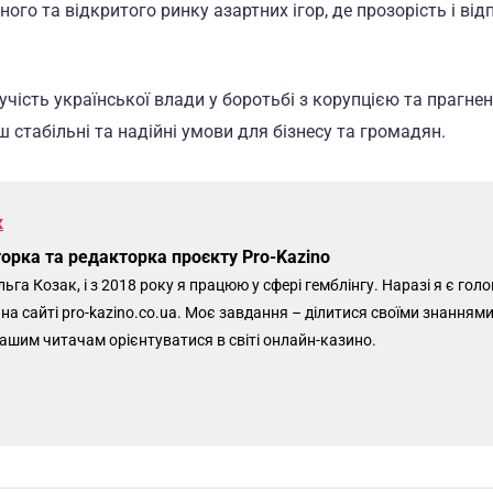
ого та відкритого ринку азартних ігор, де прозорість і від
чість української влади у боротьбі з корупцією та прагнен
 стабільні та надійні умови для бізнесу та громадян.
к
орка та редакторка проєкту Pro-Kazino
ьга Козак, і з 2018 року я працюю у сфері гемблінгу. Наразі я є го
а сайті pro-kazino.co.ua. Моє завдання – ділитися своїми знаннями
ашим читачам орієнтуватися в світі онлайн-казино.