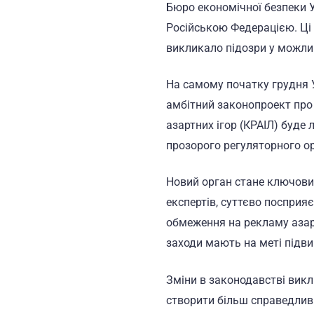
Бюро економічної безпеки Ук
Російською Федерацією. Ці з
викликало підозри у можли
На самому початку грудня 
амбітний законопроект про 
азартних ігор (КРАІЛ) буде
прозорого регуляторного ор
Новий орган стане ключовим
експертів, суттєво посприяє
обмеження на рекламу азарт
заходи мають на меті підв
Зміни в законодавстві викл
створити більш справедливі