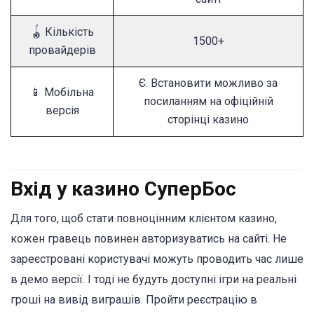
🪀 Кількість
1500+
провайдерів
Є. Встановити можливо за
📱 Мобільна
посиланням на офіційній
версія
сторінці казино
Вхід у казино СуперБос
Для того, щоб стати повноцінним клієнтом казино,
кожен гравець повинен авторизуватись на сайті. Не
зареєстровані користувачі можуть проводить час лише
в демо версії. І тоді не будуть доступні ігри на реальні
гроші на вивід виграшів. Пройти реєстрацію в