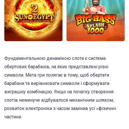
Фундаментальною динамікою слота є система
обертових барабанів, на яких представлені різні
символи. Мета гри полягає в тому, щоб обертати
барабани та вирівнювати символи і сформувати
виграшну комбінацію. Якщо на початку створення
слотів неминуче відбувалося механічним шляхом,
розвиток електроніки з часом замінив усі «фізичні»
частини.