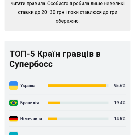
читати правила. Особисто я робила лише невеликі
ставки до 20–30 грн і поки ставлюся до гри
обережно.
ТОП-5 Країн гравців в
Супербосс
Україна
95.6%
Бразилія
19.4%
Німеччина
14.5%