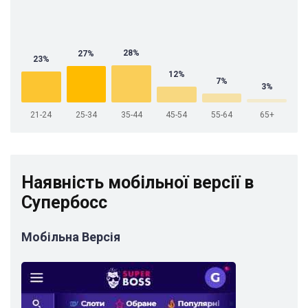
Наявність мобільної версії в
Супербосс
Мобільна Версія