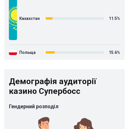
Кахахстан
11.5%
Польща
15.6%
Демографія аудиторії
казино Супербосс
Гендерний розподіл