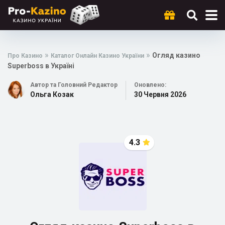
»
»
Огляд казино
Про Казино
Каталог Онлайн Казино України
Superboss в Україні
Автор та Головний Редактор
Оновлено:
Ольга Козак
30 Червня 2026
4.3