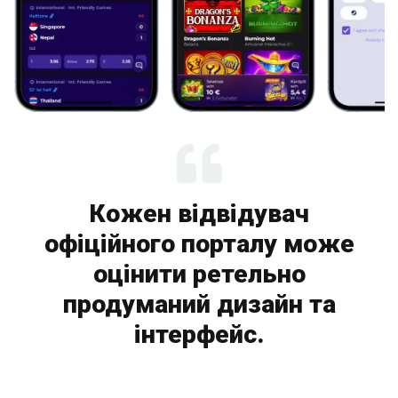
Кожен відвідувач
офіційного порталу може
оцінити ретельно
продуманий дизайн та
інтерфейс.