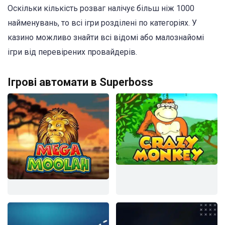
Оскільки кількість розваг налічує більш ніж 1000
найменувань, то всі ігри розділені по категоріях. У
казино можливо знайти всі відомі або малознайомі
ігри від перевірених провайдерів.
Ігрові автомати в Superboss