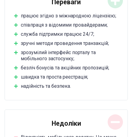
Переваги
працює згідно з міжнародною ліцензією;
співпраця з відомими провайдерами;
служба підтримки працює 24/7;
зручні методи проведення транзакцій;
зрозумілий інтерфейс порталу та
мобільного застосунку;
безліч бонусів та акційних пропозицій;
швидка та проста реєстрація;
надійність та безпека.
Недоліки