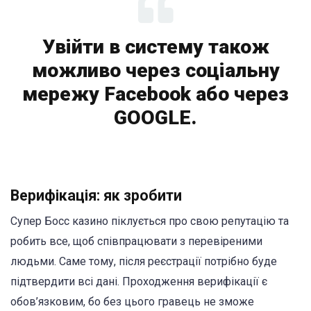
Увійти в систему також
можливо через соціальну
мережу Facebook або через
GOOGLE.
Верифікація: як зробити
Супер Босс казино піклується про свою репутацію та
робить все, щоб співпрацювати з перевіреними
людьми. Саме тому, після реєстрації потрібно буде
підтвердити всі дані. Проходження верифікації є
обов’язковим, бо без цього гравець не зможе