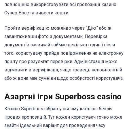
повноцінно використовувати всі пропозиції казино
Супер Босс та вивести кошти.
Пройти верифікацію можливо через “Дію” або ж
завантаживши фото з документами. Перевірка
документів зазвичай займає декілька годин і після
того, користувачу прийде повідомлення на електронну
пошту про результат перевірки. Адміністрація може
відмовити в верифікації, якщо гравець неповнолітній
або ж вона має сумніви щодо особистості користувача.
Азартні ігри Superboss casino
Казино Superboss зібрав у своєму каталозі безліч
ігрових пропозицій. Тут кожен користувач точно може
знайти ідеальний варіант для проведення часу.