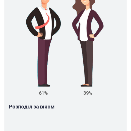
61%
39%
Розподіл за віком