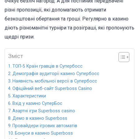
очікує безліч нагород. А для постійних передбачені
різні пропозиції, які допомагають отримати
безкоштовні обертання та гроші. Регулярно в казино
діють різноманітні турніри та розіграші, які пропонують
щедрі призи.
Зміст
ТОП-5 Країн гравців в Супербосс
Демографія аудиторії казино Супербосс
Наявність мобільної версії в Супербосс
Офіційний веб-сайт Superboss Casino
Характеристики
Вхід у казино СуперБос
Азартні ігри Superboss casino
Дeмо в казино Superboss
Провайдери ігрових автоматів
Бонуси в казино Superboss