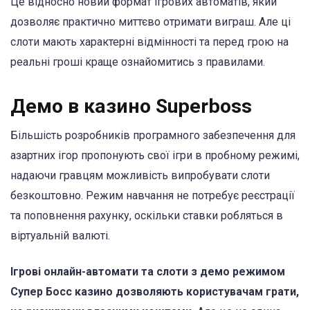
Це відносно новий формат ігрових автоматів, який
дозволяє практично миттєво отримати виграш. Але ці
слоти мають характерні відмінності та перед грою на
реальні гроші краще ознайомитись з правилами.
Дeмо в казино Superboss
Більшість розробників програмного забезпечення для
азартних ігор пропонують свої ігри в пробному режимі,
надаючи гравцям можливість випробувати слоти
безкоштовно. Режим навчання не потребує реєстрації
та поповнення рахунку, оскільки ставки робляться в
віртуальній валюті.
Ігрові онлайн-автомати та слоти з демо режимом
Супер Босс казино дозволяють користувачам грати,