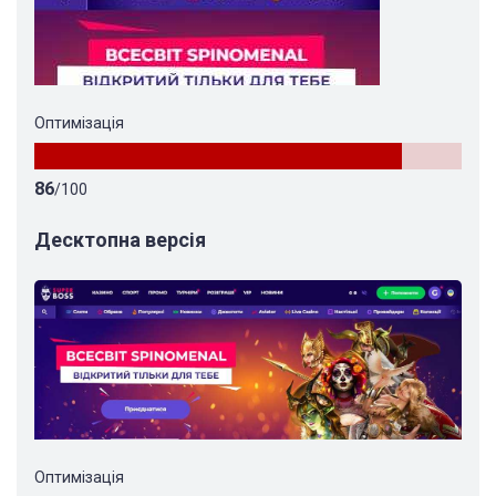
Оптимізація
86
/100
Десктопна версія
Оптимізація